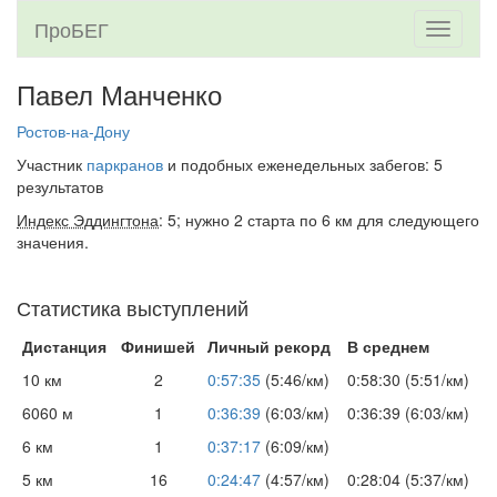
ПроБЕГ
Toggle
navigati
Павел Манченко
Ростов-на-Дону
Участник
паркранов
и подобных еженедельных забегов: 5
результатов
Индекс Эддингтона
: 5; нужно 2 старта по 6 км для следующего
значения.
Статистика выступлений
Дистанция
Финишей
Личный рекорд
В среднем
10 км
2
0:57:35
(5:46/км)
0:58:30 (5:51/км)
6060 м
1
0:36:39
(6:03/км)
0:36:39 (6:03/км)
6 км
1
0:37:17
(6:09/км)
5 км
16
0:24:47
(4:57/км)
0:28:04 (5:37/км)