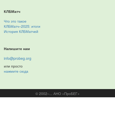
КЛБМатч
Что это такое
КЛБМатч–2025: итоги
История КЛБМатчей
Напишите нам
info@probeg.org
или просто
нажмите сюда
© 2002–... АНО «ПроБЕГ»