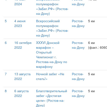
2024
полумарафон
на-Дону
«ЗаБег.РФ» (Ростов-
на-Дону)
5
4 июня
Всероссийский
Ростов-
5 км
2023
полумарафон
на-Дону
«ЗаБег.РФ» (Ростов-
на-Дону)
6
16 октября
XXXVI Донской
Ростов-
6 км
2022
марафон –
на-Дону
(факт.: 606
Открытый
Чемпионат г.
Ростова-на-Дону по
марафону
7
13 августа
Ночной забег «Не
Ростов-
5 км
2022
спать!»
на-Дону
8
6 августа
Благотворительный
Ростов-
5 км
2022
забег «Достигая
на-Дону
цели» (Ростов-на-
Дону)