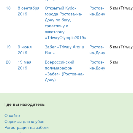
18
8 сентября
Открытый Кубок
Ростов-
5 км (Triw
2019
города Ростова-на-
на-Дону
Дону по бегу,
триатлону и
акватлону
«TriwayOlympic2019»
19
9 июня
Забег «Triway Arena
Ростов-
5 км (Triwa
2019
Run»
на-Дону
20
19 мая
Всероссийский
Ростов-
5 км
2019
полумарафон
на-Дону
«Забег» (Ростов-на-
Дону)
Где вы находитесь
О сайте
Сервисы для клубов
Регистрация на забеги