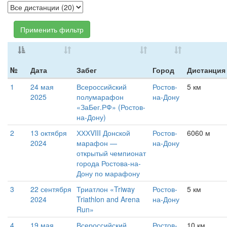
Применить фильтр
№
Дата
Забег
Город
Дистанция
1
24 мая
Всероссийский
Ростов-
5 км
2025
полумарафон
на-Дону
«ЗаБег.РФ» (Ростов-
на-Дону)
2
13 октября
ХХХVIII Донской
Ростов-
6060 м
2024
марафон —
на-Дону
открытый чемпионат
города Ростова-на-
Дону по марафону
3
22 сентября
Триатлон «Triway
Ростов-
5 км
2024
Triathlon and Arena
на-Дону
Run»
4
19 мая
Всероссийский
Ростов-
10 км