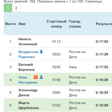
Всего записей: 162. Показаны записи с 1 по 100. Страницы:
1
2
Стартовый
Город,
Место
Имя
Результа
номер
страна
Никита
1
5112
0:17:02
Зеленский
Владислав
Ростов-на-
2
5023
0:17:28
Радченко
Дону
Евгений
3
5205
Азов
0:17:52
Бирюков
Анна
Ростов-на-
4
5160
0:18:26
Негодаева
Дону
Александр
Ростов-на-
5
5082
0:18:55
Диков
Дону
Марта
Ростов-на-
6
5162
0:18:59
Щербакова
Дону