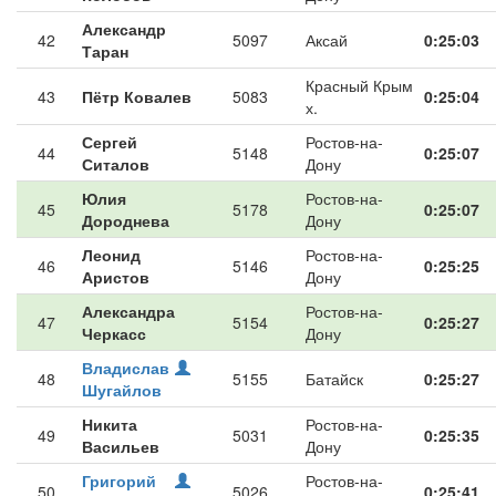
Александр
42
5097
Аксай
0:25:03
Таран
Красный Крым
43
Пётр Ковалев
5083
0:25:04
х.
Сергей
Ростов-на-
44
5148
0:25:07
Ситалов
Дону
Юлия
Ростов-на-
45
5178
0:25:07
Дороднева
Дону
Леонид
Ростов-на-
46
5146
0:25:25
Аристов
Дону
Александра
Ростов-на-
47
5154
0:25:27
Черкасс
Дону
Владислав
48
5155
Батайск
0:25:27
Шугайлов
Никита
Ростов-на-
49
5031
0:25:35
Васильев
Дону
Григорий
Ростов-на-
50
5026
0:25:41