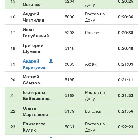
15
5204
0:20:25
Останко
Дону
Андрей
Ростов-на-
16
5006
0:20:36
Чистилин
Дону
Иван
17
5208
Рассвет
0:20:38
Голубничий
Григорий
18
5116
0:20:40
Шумеев
Андрей
19
5039
Аксай
0:21:05
Каратунов
Матвей
20
5195
0:21:11
Сбытов
Екатерина
Ростов-на-
21
5169
0:21:33
Бобрышова
Дону
Ольга
22
5179
Батайск
0:21:56
Мартынова
Елизавета
Ростов-на-
23
5061
0:22:23
Кулик
Дону