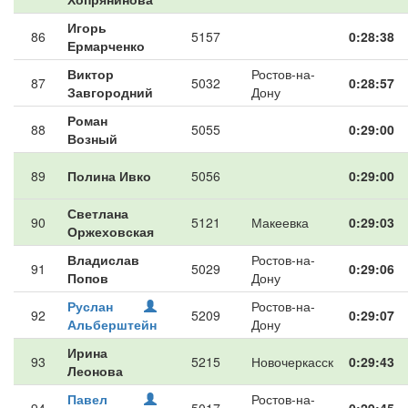
Игорь
86
5157
0:28:38
Ермарченко
Виктор
Ростов-на-
87
5032
0:28:57
Завгородний
Дону
Роман
88
5055
0:29:00
Возный
89
Полина Ивко
5056
0:29:00
Светлана
90
5121
Макеевка
0:29:03
Оржеховская
Владислав
Ростов-на-
91
5029
0:29:06
Попов
Дону
Руслан
Ростов-на-
92
5209
0:29:07
Альберштейн
Дону
Ирина
93
5215
Новочеркасск
0:29:43
Леонова
Павел
Ростов-на-