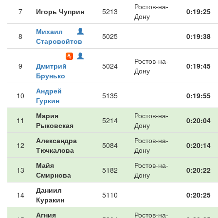
Ростов-на-
7
Игорь Чуприн
5213
0:19:25
Дону
Михаил
8
5025
0:19:38
Старовойтов
Ростов-на-
9
Дмитрий
5024
0:19:45
Дону
Брунько
Андрей
10
5135
0:19:55
Гуркин
Мария
Ростов-на-
11
5214
0:20:04
Рыковская
Дону
Александра
Ростов-на-
12
5084
0:20:14
Тючкалова
Дону
Майя
Ростов-на-
13
5182
0:20:22
Смирнова
Дону
Даниил
14
5110
0:20:25
Куракин
Агния
Ростов-на-