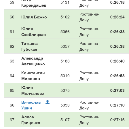
59
5131
0:26:18
Карандашев
Дону
Ростов-на-
60
Юлия Божко
5102
0:26:24
Дону
Юлия
Ростов-на-
61
5066
0:26:38
Скоблицкая
Дону
Татьяна
Ростов-на-
62
5057
0:26:38
Губская
Дону
Александр
63
5183
0:26:40
Автющенко
Константин
Ростов-на-
64
5010
0:26:58
Миронов
Дону
Юлия
65
5075
0:27:03
Молчанова
Вячеслав
Ростов-на-
66
5053
0:27:10
Ушич
Дону
Алиса
Ростов-на-
67
5107
0:27:16
Гриценко
Дону