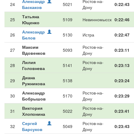
Александр
Ростов-на-
24
5021
0:22:43
Баскаков
Дону
Татьяна
25
5109
Невинномысск
0:22:46
Ющенко
Александр
26
5130
Истра
0:22:47
Белов
Максим
Ростов-на-
27
5093
0:23:11
Вдовенков
Дону
Лилия
Ростов-на-
28
5141
0:23:13
Головнева
Дону
Диана
29
5138
0:23:24
Ружникова
Александр
Ростов-на-
30
5170
0:23:29
Бобрышов
Дону
Виктория
Ростов-на-
31
5022
0:23:41
Хлопонина
Дону
Сергей
Ростов-на-
32
5049
0:23:43
Барсуков
Дону