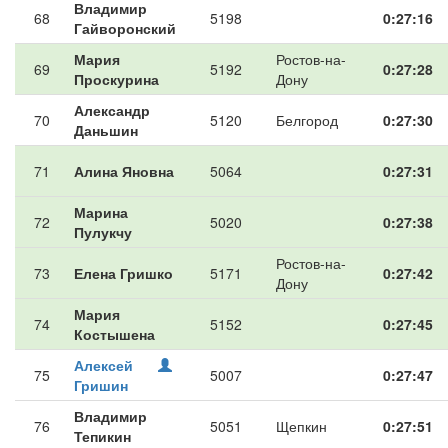
Владимир
68
5198
0:27:16
Гайворонский
Мария
Ростов-на-
69
5192
0:27:28
Проскурина
Дону
Александр
70
5120
Белгород
0:27:30
Даньшин
71
Алина Яновна
5064
0:27:31
Марина
72
5020
0:27:38
Пулукчу
Ростов-на-
73
Елена Гришко
5171
0:27:42
Дону
Мария
74
5152
0:27:45
Костышена
Алексей
75
5007
0:27:47
Гришин
Владимир
76
5051
Щепкин
0:27:51
Тепикин