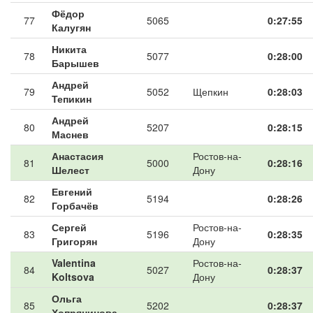
Фёдор
77
5065
0:27:55
Калугян
Никита
78
5077
0:28:00
Барышев
Андрей
79
5052
Щепкин
0:28:03
Тепикин
Андрей
80
5207
0:28:15
Маснев
Анастасия
Ростов-на-
81
5000
0:28:16
Шелест
Дону
Евгений
82
5194
0:28:26
Горбачёв
Сергей
Ростов-на-
83
5196
0:28:35
Григорян
Дону
Valentina
Ростов-на-
84
5027
0:28:37
Koltsova
Дону
Ольга
85
5202
0:28:37
Хопрянинова