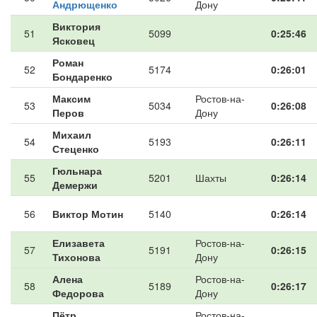
Андрющенко
Дону
Виктория
51
5099
0:25:46
Ясковец
Роман
52
5174
0:26:01
Бондаренко
Максим
Ростов-на-
53
5034
0:26:08
Перов
Дону
Михаил
54
5193
0:26:11
Стеценко
Гюльнара
55
5201
Шахты
0:26:14
Демержи
56
Виктор Мотин
5140
0:26:14
Елизавета
Ростов-на-
57
5191
0:26:15
Тихонова
Дону
Алена
Ростов-на-
58
5189
0:26:17
Федорова
Дону
Пётр
Ростов-на-