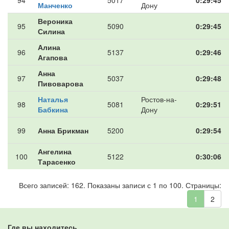
94
5017
0:29:45
Манченко
Дону
Вероника
95
5090
0:29:45
Силина
Алина
96
5137
0:29:46
Агапова
Анна
97
5037
0:29:48
Пивоварова
Наталья
Ростов-на-
98
5081
0:29:51
Бабкина
Дону
99
Анна Брикман
5200
0:29:54
Ангелина
100
5122
0:30:06
Тарасенко
Всего записей: 162. Показаны записи с 1 по 100. Страницы:
1
2
Где вы находитесь