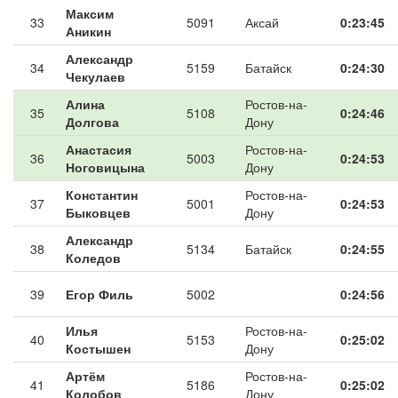
Максим
33
5091
Аксай
0:23:45
Аникин
Александр
34
5159
Батайск
0:24:30
Чекулаев
Алина
Ростов-на-
35
5108
0:24:46
Долгова
Дону
Анастасия
Ростов-на-
36
5003
0:24:53
Ноговицына
Дону
Константин
Ростов-на-
37
5001
0:24:53
Быковцев
Дону
Александр
38
5134
Батайск
0:24:55
Коледов
39
Егор Филь
5002
0:24:56
Илья
Ростов-на-
40
5153
0:25:02
Костышен
Дону
Артём
Ростов-на-
41
5186
0:25:02
Колобов
Дону