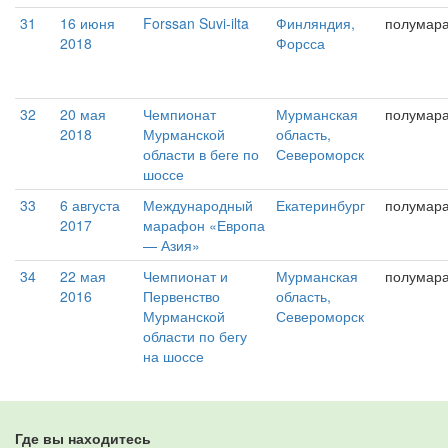
31
16 июня
Forssan Suvi-ilta
Финляндия,
полумар
2018
Форсса
32
20 мая
Чемпионат
Мурманская
полумар
2018
Мурманской
область,
области в беге по
Североморск
шоссе
33
6 августа
Международный
Екатеринбург
полумар
2017
марафон «Европа
— Азия»
34
22 мая
Чемпионат и
Мурманская
полумар
2016
Первенство
область,
Мурманской
Североморск
области по бегу
на шоссе
Где вы находитесь