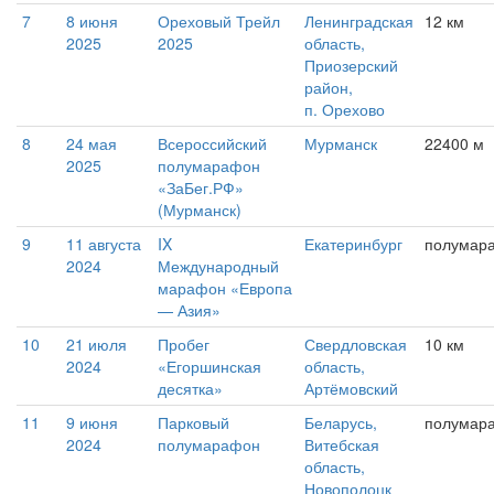
7
8 июня
Ореховый Трейл
Ленинградская
12 км
2025
2025
область,
Приозерский
район,
п. Орехово
8
24 мая
Всероссийский
Мурманск
22400 м
2025
полумарафон
«ЗаБег.РФ»
(Мурманск)
9
11 августа
IX
Екатеринбург
полумар
2024
Международный
марафон «Европа
— Азия»
10
21 июля
Пробег
Свердловская
10 км
2024
«Егоршинская
область,
десятка»
Артёмовский
11
9 июня
Парковый
Беларусь,
полумар
2024
полумарафон
Витебская
область,
Новополоцк