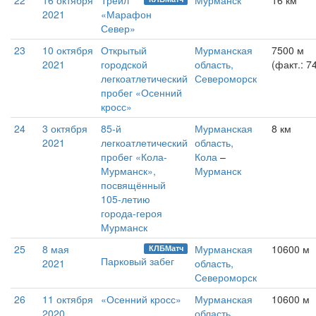
22
16 октября
Трейл
Мурманск
16 км
2021
«Марафон
Север»
23
10 октября
Открытый
Мурманская
7500 м
2021
городской
область,
(факт.: 7
легкоатлетический
Североморск
пробег «Осенний
кросс»
24
3 октября
85-й
Мурманская
8 км
2021
легкоатлетический
область,
пробег «Кола-
Кола
–
Мурманск»,
Мурманск
посвящённый
105-летию
города-героя
Мурманск
25
8 мая
Мурманская
10600 м
КЛБМатч
Парковый забег
2021
область,
Североморск
26
11 октября
«Осенний кросс»
Мурманская
10600 м
2020
область,