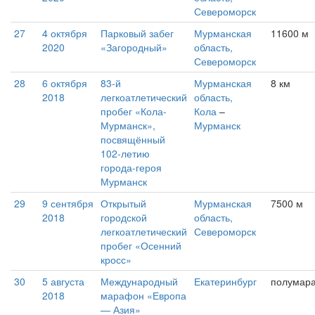
Североморск
27
4 октября
Парковый забег
Мурманская
11600 м
2020
«Загородный»
область,
Североморск
28
6 октября
83-й
Мурманская
8 км
2018
легкоатлетический
область,
пробег «Кола-
Кола
–
Мурманск»,
Мурманск
посвящённый
102-летию
города-героя
Мурманск
29
9 сентября
Открытый
Мурманская
7500 м
2018
городской
область,
легкоатлетический
Североморск
пробег «Осенний
кросс»
30
5 августа
Международный
Екатеринбург
полумар
2018
марафон «Европа
— Азия»