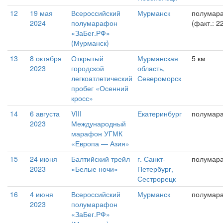
12
19 мая
Всероссийский
Мурманск
полумар
2024
полумарафон
(факт.: 2
«ЗаБег.РФ»
(Мурманск)
13
8 октября
Открытый
Мурманская
5 км
2023
городской
область,
легкоатлетический
Североморск
пробег «Осенний
кросс»
14
6 августа
VIII
Екатеринбург
полумар
2023
Международный
марафон УГМК
«Европа — Азия»
15
24 июня
Балтийский трейл
г. Санкт-
полумар
2023
«Белые ночи»
Петербург,
Сестрорецк
16
4 июня
Всероссийский
Мурманск
полумар
2023
полумарафон
«ЗаБег.РФ»