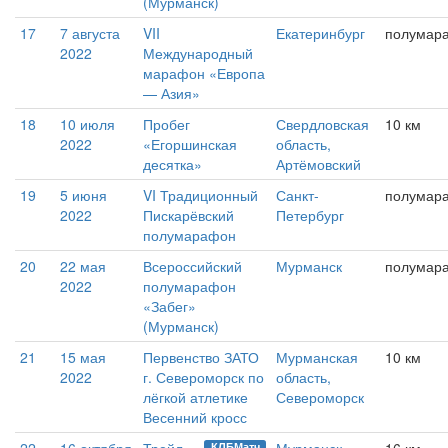
(Мурманск)
17
7 августа
VII
Екатеринбург
полумар
2022
Международный
марафон «Европа
— Азия»
18
10 июля
Пробег
Свердловская
10 км
2022
«Егоршинская
область,
десятка»
Артёмовский
19
5 июня
VI Традиционный
Санкт-
полумар
2022
Пискарёвский
Петербург
полумарафон
20
22 мая
Всероссийский
Мурманск
полумар
2022
полумарафон
«Забег»
(Мурманск)
21
15 мая
Первенство ЗАТО
Мурманская
10 км
2022
г. Североморск по
область,
лёгкой атлетике
Североморск
Весенний кросс
КЛБМатч