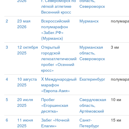
2026
г. Североморск по
область,
лёгкой атлетике
Североморск
Весенний кросс
2
23 мая
Всероссийский
Мурманск
полумар
2026
полумарафон
«ЗаБег.РФ»
(Мурманск)
3
12 октября
Открытый
Мурманская
3 км
2025
городской
область,
легкоатлетический
Североморск
пробег «Осенний
кросс»
4
10 августа
X Международный
Екатеринбург
полумар
2025
марафон
«Европа-Азия»
5
20 июля
Пробег
Свердловская
10 км
2025
«Егоршинская
область,
десятка»
Артёмовский
6
11 июня
Забег «Ночной
Санкт-
15 км
2025
Елагин»
Петербург