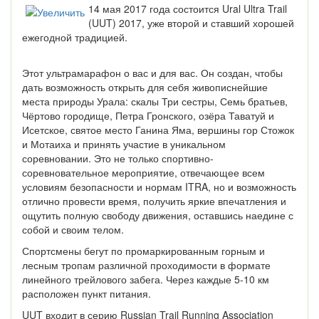
14 мая 2017 года состоится Ural Ultra Trail
(UUT) 2017, уже второй и ставший хорошей
ежегодной традицией.
Этот ультрамарафон о вас и для вас. Он создан, чтобы
дать возможность открыть для себя живописнейшие
места природы Урала: скалы Три сестры, Семь братьев,
Чёртово городище, Петра Гронского, озёра Таватуй и
Исетское, святое место Ганина Яма, вершины гор Стожок
и Мотаиха и принять участие в уникальном
соревновании. Это не только спортивно-
соревновательное мероприятие, отвечающее всем
условиям безопасности и нормам ITRA, но и возможность
отлично провести время, получить яркие впечатления и
ощутить полную свободу движения, оставшись наедине с
собой и своим телом.
Спортсмены бегут по промаркированным горным и
лесным тропам различной проходимости в формате
линейного трейлового забега. Через каждые 5-10 км
расположен пункт питания.
UUT входит в серию Russian Trail Running Association