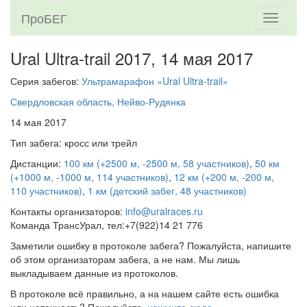
ПроБЕГ
Toggle
navigati
Ural Ultra-trail 2017,
14 мая 2017
Серия забегов:
Ультрамарафон «Ural Ultra-trail»
Свердловская область, Нейво-Рудянка
14 мая 2017
Тип забега: кросс или трейл
Дистанции:
100 км (+2500 м, -2500 м, 58 участников)
,
50 км
(+1000 м, -1000 м, 114 участников)
,
12 км (+200 м, -200 м,
110 участников)
,
1 км (детский забег, 48 участников)
Контакты организаторов:
info@uralraces.ru
Команда ТрансУрал, тел:+7(922)14 21 776
Заметили ошибку в протоколе забега? Пожалуйста, напишите
об этом организаторам забега, а не нам. Мы лишь
выкладываем данные из протоколов.
В протоколе всё правильно, а на нашем сайте есть ошибка