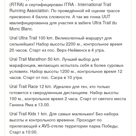
(RTRA) и сертифицирован ITRA - International Trail
Running Association. По проведённой ей оценке трассе
присвоено 4 балла сложности. А так же гонка UUT
квалифицированна для участия в забеге Ultra Trail du
Monc Blanc.
Ural Ultra Trail 100 km. Великолепный маршрут для
сильнейших! Набор высоты 2200 м., контрольное время
20 часов. Старт из пос. Верх-Нейвинск в 4 утра.
Ural Trail Marathon 50 km. Лучший выбор для
марафонцев, желающих испытать себя в более суровых
условиях. Набор высоты 1200 м., контрольное время 12
часов. Старт от пос. Сагра в 10 утра.
Ural Trail Race 12 km. Идеален для тех, кто только
готовится к сверхдлинным дистанциям. Набор высоты
100 м., контрольное время 2 часа. Старт от святого места
Ганина Яма в 13.00.
Ural Trail Kids 1 km. Для самых маленьких! Без набора
высоты и контрольного времени. Проходит по
прилегающей к AVS-отелю территории парка Победы.
Старт в 10:00.