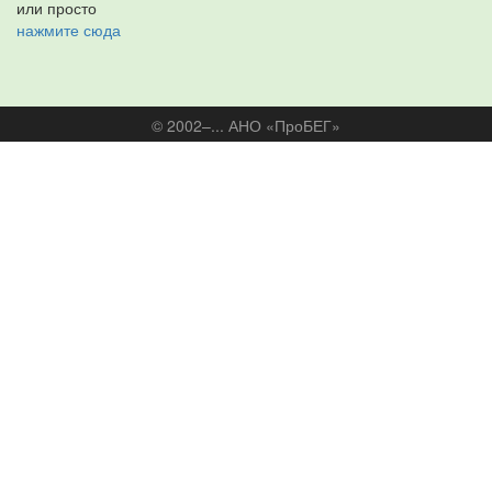
или просто
нажмите сюда
© 2002–... АНО «ПроБЕГ»