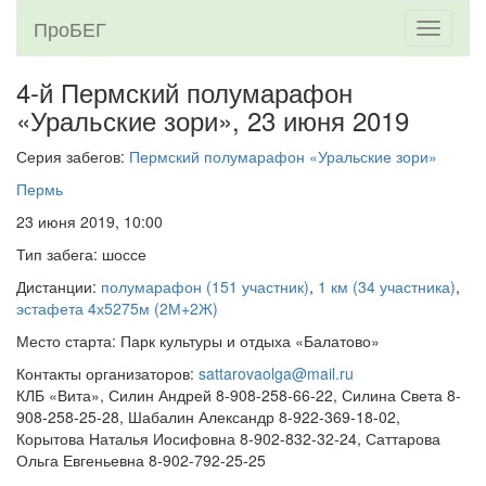
ПроБЕГ
Toggle
navigati
4-й Пермский полумарафон
«Уральские зори»,
23 июня 2019
Серия забегов:
Пермский полумарафон «Уральские зори»
Пермь
23 июня 2019, 10:00
Тип забега: шоссе
Дистанции:
полумарафон (151 участник)
,
1 км (34 участника)
,
эстафета 4х5275м (2М+2Ж)
Место старта: Парк культуры и отдыха «Балатово»
Контакты организаторов:
sattarovaolga@mail.ru
КЛБ «Вита», Силин Андрей 8-908-258-66-22, Силина Света 8-
908-258-25-28, Шабалин Александр 8-922-369-18-02,
Корытова Наталья Иосифовна 8-902-832-32-24, Саттарова
Ольга Евгеньевна 8-902-792-25-25