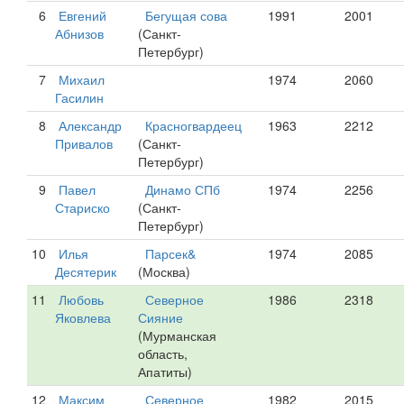
6
Евгений
Бегущая сова
1991
2001
Абнизов
(Санкт-
Петербург)
7
Михаил
1974
2060
Гасилин
8
Александр
Красногвардеец
1963
2212
Привалов
(Санкт-
Петербург)
9
Павел
Динамо СПб
1974
2256
Стариско
(Санкт-
Петербург)
10
Илья
Парсек&
1974
2085
Десятерик
(Москва)
11
Любовь
Северное
1986
2318
Яковлева
Сияние
(Мурманская
область,
Апатиты)
12
Максим
Северное
1982
2015