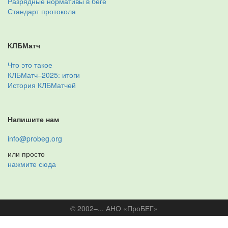
Разрядные нормативы в беге
Стандарт протокола
КЛБМатч
Что это такое
КЛБМатч–2025: итоги
История КЛБМатчей
Напишите нам
info@probeg.org
или просто
нажмите сюда
© 2002–... АНО «ПроБЕГ»