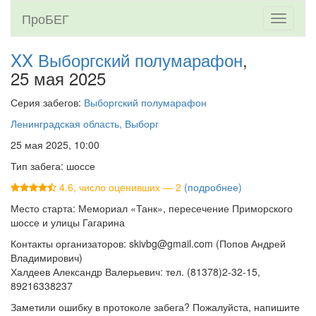
ПроБЕГ
Toggle
navigati
XX Выборгский полумарафон
,
25 мая 2025
Серия забегов:
Выборгский полумарафон
Ленинградская область, Выборг
25 мая 2025, 10:00
Тип забега: шоссе
4.6, число оценивших — 2
(подробнее)
Место старта: Мемориал «Танк», пересечение Приморского
шоссе и улицы Гагарина
Контакты организаторов: skivbg@gmail.com (Попов Андрей
Владимирович)
Халдеев Александр Валерьевич: тел. (81378)2-32-15,
89216338237
Заметили ошибку в протоколе забега? Пожалуйста, напишите