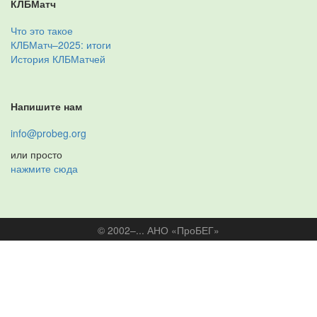
КЛБМатч
Что это такое
КЛБМатч–2025: итоги
История КЛБМатчей
Напишите нам
info@probeg.org
или просто
нажмите сюда
© 2002–... АНО «ПроБЕГ»