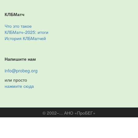
КЛБМатч
Что это такое
КЛБМатч–2025: итоги
История КЛБМатчей
Напишите нам
info@probeg.org
или просто
нажмите сюда
© 2002–... АНО «ПроБЕГ»