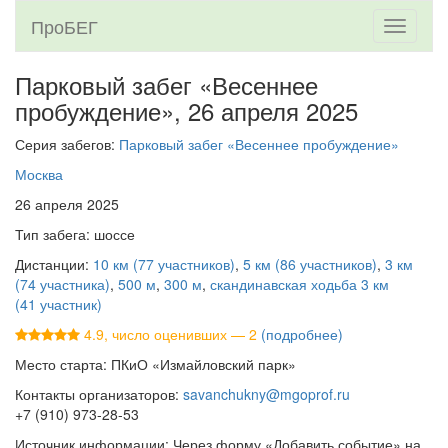
ПроБЕГ
Toggle
navigati
Парковый забег «Весеннее
пробуждение»,
26 апреля 2025
Серия забегов:
Парковый забег «Весеннее пробуждение»
Москва
26 апреля 2025
Тип забега: шоссе
Дистанции:
10 км (77 участников)
,
5 км (86 участников)
,
3 км
(74 участника)
,
500 м
,
300 м
,
скандинавская ходьба 3 км
(41 участник)
4.9, число оценивших — 2
(подробнее)
Место старта: ПКиО «Измайловский парк»
Контакты организаторов:
savanchukny@mgoprof.ru
+7 (910) 973-28-53
Источник информации: Через форму «Добавить событие» на