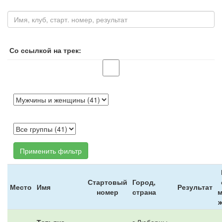
Со ссылкой на трек:
Применить фильтр
Стартовый
Город,
Место
Имя
Результат
номер
страна
м