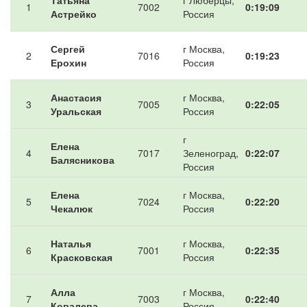
Татьяна
г Люберцы,
1
7002
0:19:09
Астрейко
Россия
Сергей
г Москва,
2
7016
0:19:23
Ерохин
Россия
Анастасия
г Москва,
3
7005
0:22:05
Уральская
Россия
г
Елена
4
7017
Зеленоград,
0:22:07
Балясникова
Россия
Елена
г Москва,
5
7024
0:22:20
Чекалюк
Россия
Наталья
г Москва,
6
7001
0:22:35
Красковская
Россия
Алла
г Москва,
7
7003
0:22:40
Ковалева
Россия