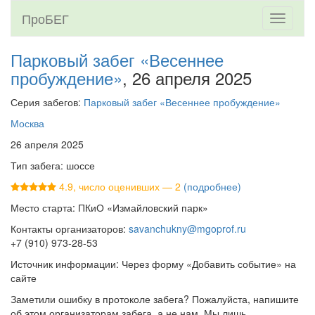
ПроБЕГ
Toggle
navigati
Парковый забег «Весеннее
пробуждение»
, 26 апреля 2025
Серия забегов:
Парковый забег «Весеннее пробуждение»
Москва
26 апреля 2025
Тип забега: шоссе
4.9, число оценивших — 2
(подробнее)
Место старта: ПКиО «Измайловский парк»
Контакты организаторов:
savanchukny@mgoprof.ru
+7 (910) 973-28-53
Источник информации: Через форму «Добавить событие» на
сайте
Заметили ошибку в протоколе забега? Пожалуйста, напишите
об этом организаторам забега, а не нам. Мы лишь