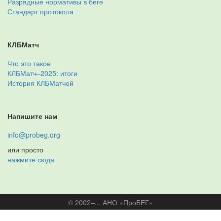
Разрядные нормативы в беге
Стандарт протокола
КЛБМатч
Что это такое
КЛБМатч–2025: итоги
История КЛБМатчей
Напишите нам
info@probeg.org
или просто
нажмите сюда
© 2002–... АНО «ПроБЕГ»