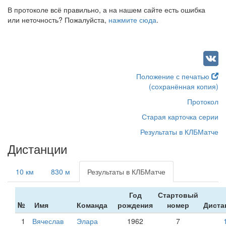
В протоколе всё правильно, а на нашем сайте есть ошибка
или неточность? Пожалуйста,
нажмите сюда
.
Положение с печатью
(сохранённая копия)
Протокол
Старая карточка серии
Результаты в КЛБМатче
Дистанции
10 км
830 м
Результаты в КЛБМатче
Год
Стартовый
№
Имя
Команда
рождения
номер
Диста
1
Вячеслав
Элара
1962
7