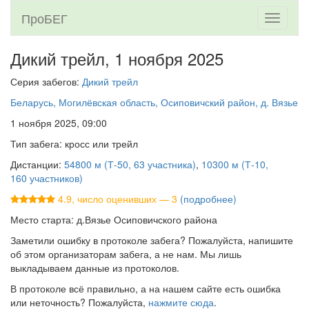
ПроБЕГ
Toggle
navigati
Дикий трейл,
1 ноября 2025
Серия забегов:
Дикий трейл
Беларусь, Могилёвская область, Осиповичский район, д. Вязье
1 ноября 2025, 09:00
Тип забега: кросс или трейл
Дистанции:
54800 м (Т-50, 63 участника)
,
10300 м (Т-10,
160 участников)
4.9, число оценивших — 3
(подробнее)
Место старта: д.Вязье Осиповичского района
Заметили ошибку в протоколе забега? Пожалуйста, напишите
об этом организаторам забега, а не нам. Мы лишь
выкладываем данные из протоколов.
В протоколе всё правильно, а на нашем сайте есть ошибка
или неточность? Пожалуйста,
нажмите сюда
.