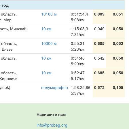
 год
 область,
10100 м
0:51:54,4
0,809
0,051
с. Мир
5:08/км
асть, Минский
10 км
1:15:08,3
0,049
0,050
7:31/км
 область,
10300 м
0:55:31
0,605
0,052
. Вязье
5:23/км
 область,
10 км
0:54:46
0,542
0,050
5:29/км
 область,
10 км
0:52:47
0,685
0,050
 Жировичи
5:17/км
ystok)
полумарафон
1:58:25,86
0,572
0,105
5:37/км
Напишите нам
info@probeg.org