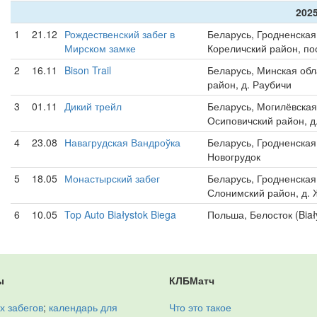
2025
1
21.12
Рождественский забег в
Беларусь, Гродненская
Мирском замке
Кореличский район, по
2
16.11
Bison Trail
Беларусь, Минская обл
район, д. Раубичи
3
01.11
Дикий трейл
Беларусь, Могилёвская
Осиповичский район, д
4
23.08
Навагрудская Вандроўка
Беларусь, Гродненская
Новогрудок
5
18.05
Монастырский забег
Беларусь, Гродненская
Слонимский район, д.
6
10.05
Top Auto Białystok Biega
Польша, Белосток (Biał
ы
КЛБМатч
х забегов
;
календарь для
Что это такое