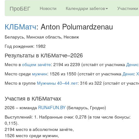
ПроБЕГ
Новости
Календари забегов
Участники
КЛБМатч
: Anton Polumardzenau
Беларусь, Минская область, Несвиж
Год рождения: 1982
Результаты в КЛБМатче–2026
Место в
общем зачёте
: 2194 из 2239 (отстаёт от участника
Денис
Место среди
мужчин
: 1526 из 1550 (отстаёт от участника
Денис 
Место в группе
Мужчины 40–44 лет
: 316 из 322 (отстаёт от учас
Участия в КЛБМатчах
2026 – команда
RUN4FUN.BY
(Беларусь, Гродно)
Выступлений: 1. Набранные очки: 0,278 (в том числе бонусы:
0,115).
2194 место в абсолютном зачёте,
1526 место среди мужчин,