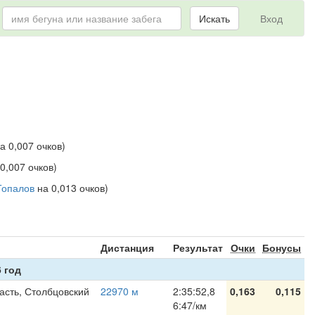
Искать
Вход
а 0,007 очков)
0,007 очков)
Топалов
на 0,013 очков)
я
Дистанция
Результат
Очки
Бонусы
 год
асть, Столбцовский
22970 м
2:35:52,8
0,163
0,115
6:47/км