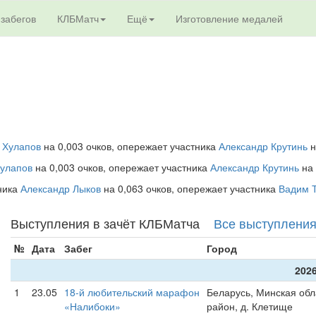
 забегов
КЛБМатч
Ещё
Изготовление медалей
 Хулапов
на 0,003 очков, опережает участника
Александр Крутинь
н
Хулапов
на 0,003 очков, опережает участника
Александр Крутинь
на 
тника
Александр Лыков
на 0,063 очков, опережает участника
Вадим 
Выступления в зачёт КЛБМатча
Все выступлени
№
Дата
Забег
Город
2026
1
23.05
18-й любительский марафон
Беларусь, Минская обл
«Налибоки»
район, д. Клетище