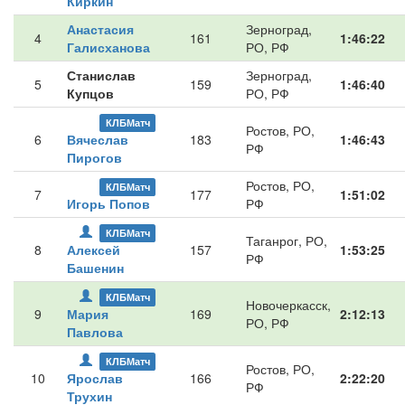
Киркин
Анастасия
Зерноград,
4
161
1:46:22
Галисханова
РО, РФ
Станислав
Зерноград,
5
159
1:46:40
Купцов
РО, РФ
КЛБМатч
Ростов, РО,
6
Вячеслав
183
1:46:43
РФ
Пирогов
Ростов, РО,
КЛБМатч
7
177
1:51:02
Игорь Попов
РФ
КЛБМатч
Таганрог, РО,
8
Алексей
157
1:53:25
РФ
Башенин
КЛБМатч
Новочеркасск,
9
Мария
169
2:12:13
РО, РФ
Павлова
КЛБМатч
Ростов, РО,
10
Ярослав
166
2:22:20
РФ
Трухин