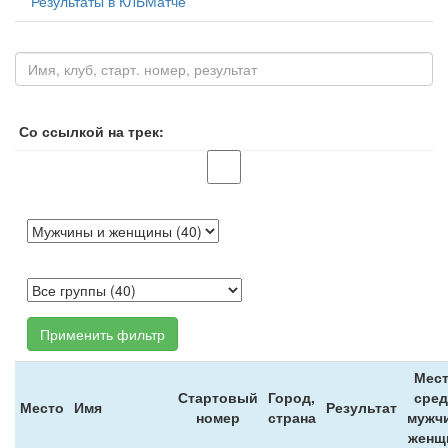
Результаты в КЛБМатче
Со ссылкой на трек:
Применить фильтр
Мес
Стартовый
Город,
сре
Место
Имя
Результат
номер
страна
мужчи
женщ