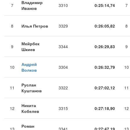
Владимир
7
3310
0:25:14,74
7
Иванов
8
Илья Петров
3329
0:26:05,82
8
Мейрбек
9
3344
0:26:29,83
9
Шкиев
Андрей
10
3304
0:26:32,79
10
Волков
Руслан
11
3322
0:27:02,12
11
Куштанов
Никита
12
3315
0:27:18,90
12
Кобелев
Роман
13
3341
0:27:47,19
13