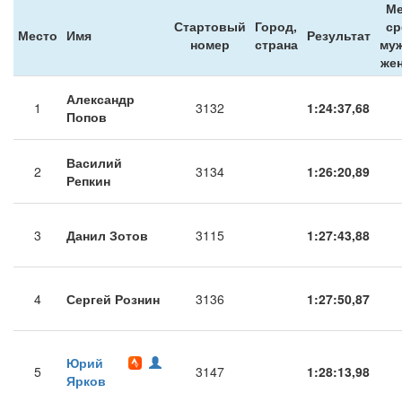
Ме
Стартовый
Город,
ср
Место
Имя
Результат
номер
страна
муж
же
Александр
1
3132
1:24:37,68
Попов
Василий
2
3134
1:26:20,89
Репкин
3
Данил Зотов
3115
1:27:43,88
4
Сергей Рознин
3136
1:27:50,87
Юрий
5
3147
1:28:13,98
Ярков