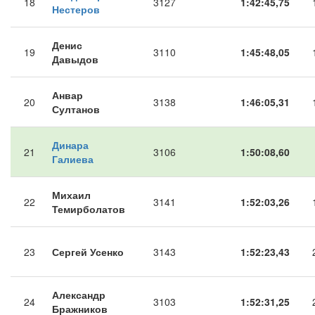
18
3127
1:42:45,75
Нестеров
Денис
19
3110
1:45:48,05
Давыдов
Анвар
20
3138
1:46:05,31
Султанов
Динара
21
3106
1:50:08,60
Галиева
Михаил
22
3141
1:52:03,26
Темирболатов
23
Сергей Усенко
3143
1:52:23,43
Александр
24
3103
1:52:31,25
Бражников