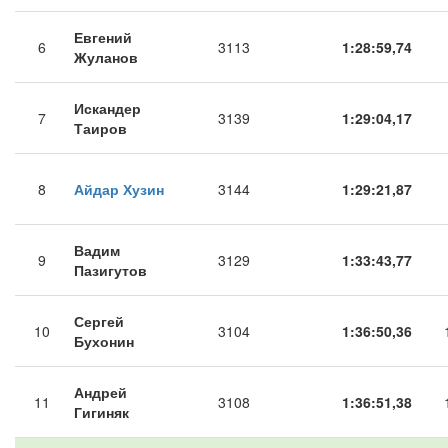
Евгений
6
3113
1:28:59,74
Жуланов
Искандер
7
3139
1:29:04,17
Таиров
8
Айдар Хузин
3144
1:29:21,87
Вадим
9
3129
1:33:43,77
Пазигутов
Сергей
10
3104
1:36:50,36
Бухонин
Андрей
11
3108
1:36:51,38
Гигиняк