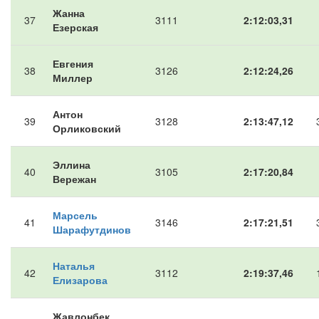
Жанна
37
3111
2:12:03,31
Езерская
Евгения
38
3126
2:12:24,26
Миллер
Антон
39
3128
2:13:47,12
Орликовский
Эллина
40
3105
2:17:20,84
Вережан
Марсель
41
3146
2:17:21,51
Шарафутдинов
Наталья
42
3112
2:19:37,46
Елизарова
Жавлонбек