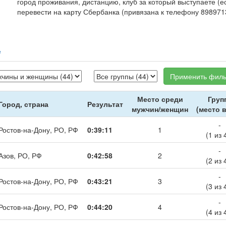
город проживания, дистанцию, клуб за который выступаете (е
перевести на карту Сбербанка (привязана к телефону 898971
е
Применить филь
Место среди
Груп
Город, страна
Результат
мужчин/женщин
(место в
-
Ростов-на-Дону, РО, РФ
0:39:11
1
(1 из 
-
Азов, РО, РФ
0:42:58
2
(2 из 
-
Ростов-на-Дону, РО, РФ
0:43:21
3
(3 из 
-
Ростов-на-Дону, РО, РФ
0:44:20
4
(4 из 