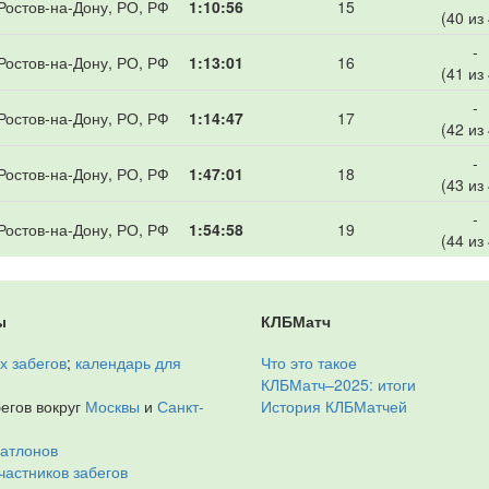
Ростов-на-Дону, РО, РФ
1:10:56
15
(40 из
-
Ростов-на-Дону, РО, РФ
1:13:01
16
(41 из
-
Ростов-на-Дону, РО, РФ
1:14:47
17
(42 из
-
Ростов-на-Дону, РО, РФ
1:47:01
18
(43 из
-
Ростов-на-Дону, РО, РФ
1:54:58
19
(44 из
ы
КЛБМатч
х забегов
;
календарь для
Что это такое
КЛБМатч–2025: итоги
егов вокруг
Москвы
и
Санкт-
История КЛБМатчей
иатлонов
частников забегов