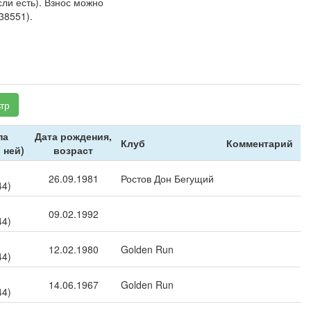
сли есть). Взнос можно
38551).
тр
па
Дата рождения,
Клуб
Комментарий
 ней)
возраст
26.09.1981
Ростов Дон Бегущий
44)
09.02.1992
44)
12.02.1980
Golden Run
44)
14.06.1967
Golden Run
44)