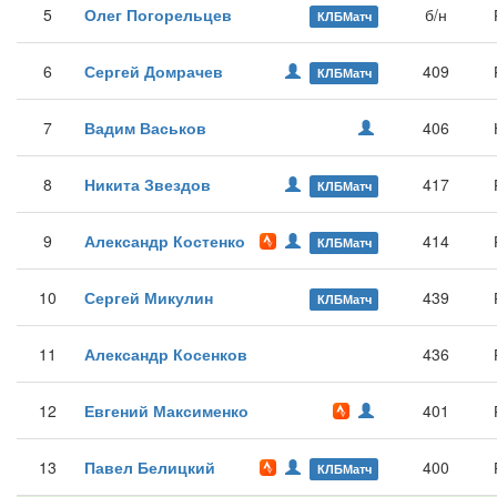
5
Олег Погорельцев
б/н
КЛБМатч
6
Сергей Домрачев
409
КЛБМатч
7
Вадим Васьков
406
8
Никита Звездов
417
КЛБМатч
9
Александр Костенко
414
КЛБМатч
10
Сергей Микулин
439
КЛБМатч
11
Александр Косенков
436
12
Евгений Максименко
401
13
Павел Белицкий
400
КЛБМатч