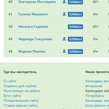
40
Екатерина Погонцева
421
КЛБМатч
41
Галина Юшкевич
б/н
КЛБМатч
42
Наталья Годяева
431
КЛБМатч
43
Надежда Глазунова
б/н
КЛБМатч
44
Марина Панова
б/н
КЛБМатч
Где вы находитесь
Наши проект
О сайте
Календарь все
Сервисы для клубов
ветеранов
Регистрация на забеги
Календари заб
Блог сайта
Петербурга
Пожертвования сайту
Календарь тр
Старая версия сайта
База данных у