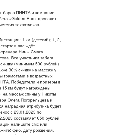
рт-баров ПИНТА и компании
бега «Golden Run» проводит
стских захватчиков.
станции: 1 км (детский); 1, 2,
д стартом вас ждёт
-тренера Нины Смага.
ва. Все участники забега
скидку (минимум 500 рублей)
акже 30% скидку на массаж у
ны грамотами в возрастных
ИНТА. Победители и призеры в
и 15 км будут награждены
ы на массаж спины у Никиты
нера Олега Погорельцева и
я наградная атрибутика будет
нос с 29.01.2023 по
02.2023 составляет 650 рублей.
трации напишите смс или
ажите: фио, дату рождения,