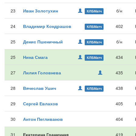
23
Иван Золотухин
б/н
КЛБМатч
24
Владимир Кондрашов
402
КЛБМатч
25
Денис Пшеничный
б/н
КЛБМатч
25
Нина Смага
434
КЛБМатч
27
Лилия Головнева
435
28
Вячеслав Ушич
438
КЛБМатч
29
Сергей Евлахов
405
30
Антон Пегливанов
404
31
Екатерина Граничная
419