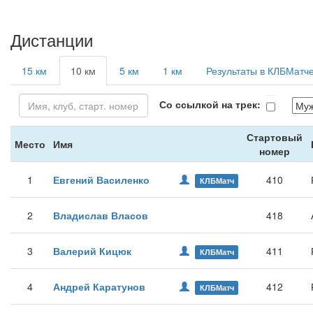
Дистанции
15 км
10 км
5 км
1 км
Результаты в КЛБМатч
Со ссылкой на трек:
Стартовый
Место
Имя
номер
1
Евгений Василенко
410
КЛБМатч
2
Владислав Власов
418
3
Валерий Кицюк
411
КЛБМатч
4
Андрей Каратунов
412
КЛБМатч