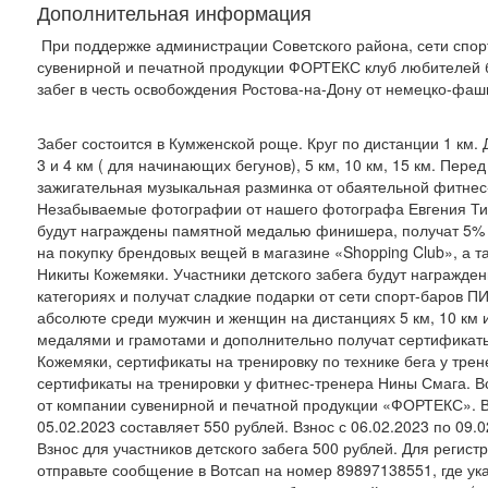
Дополнительная информация
При поддержке администрации Советского района, сети спо
сувенирной и печатной продукции ФОРТЕКС клуб любителей 
забег в честь освобождения Ростова-на-Дону от немецко-фаши
Забег состоится в Кумженской роще. Круг по дистанции 1 км. Ди
3 и 4 км ( для начинающих бегунов), 5 км, 10 км, 15 км. Пере
зажигательная музыкальная разминка от обаятельной фитнес
Незабываемые фотографии от нашего фотографа Евгения Тито
будут награждены памятной медалью финишера, получат 5% 
на покупку брендовых вещей в магазине «Shopping Club», а т
Никиты Кожемяки. Участники детского забега будут награжде
категориях и получат сладкие подарки от сети спорт-баров П
абсолюте среди мужчин и женщин на дистанциях 5 км, 10 км 
медалями и грамотами и дополнительно получат сертификат
Кожемяки, сертификаты на тренировку по технике бега у тре
сертификаты на тренировки у фитнес-тренера Нины Смага. Вс
от компании сувенирной и печатной продукции «ФОРТЕКС». Вз
05.02.2023 составляет 550 рублей. Взнос с 06.02.2023 по 09.
Взнос для участников детского забега 500 рублей. Для регис
отправьте сообщение в Вотсап на номер 89897138551, где ук