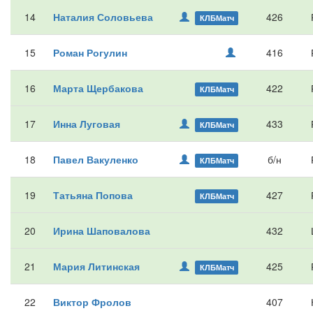
14
Наталия Соловьева
426
КЛБМатч
15
Роман Рогулин
416
16
Марта Щербакова
422
КЛБМатч
17
Инна Луговая
433
КЛБМатч
18
Павел Вакуленко
б/н
КЛБМатч
19
Татьяна Попова
427
КЛБМатч
20
Ирина Шаповалова
432
21
Мария Литинская
425
КЛБМатч
22
Виктор Фролов
407