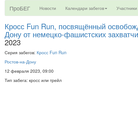
ПроБЕГ
Новости
Календари забегов
Участники
Кросс Fun Run, посвящённый освобож
Дону от немецко-фашистских захватч
2023
Серия забегов:
Кросс Fun Run
Ростов-на-Дону
12 февраля 2023, 09:00
Тип забега: кросс или трейл