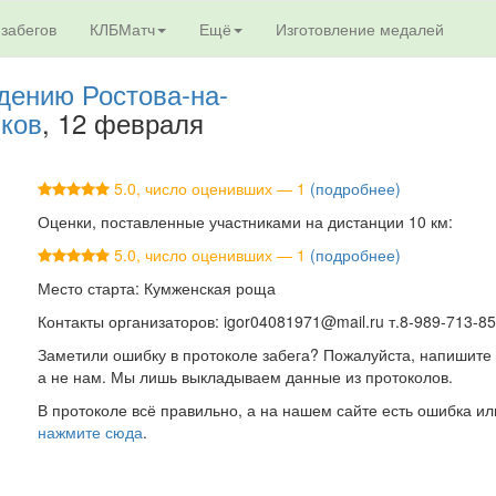
 забегов
КЛБМатч
Ещё
Изготовление медалей
дению Ростова-на-
иков
, 12 февраля
5.0, число оценивших — 1
(подробнее)
Оценки, поставленные участниками на дистанции 10 км:
5.0, число оценивших — 1
(подробнее)
Место старта: Кумженская роща
Контакты организаторов: igor04081971@mail.ru т.8-989-713-85
Заметили ошибку в протоколе забега? Пожалуйста, напишите 
а не нам. Мы лишь выкладываем данные из протоколов.
В протоколе всё правильно, а на нашем сайте есть ошибка ил
нажмите сюда
.