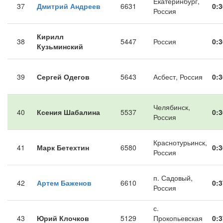
Екатеринбург,
37
Дмитрий Андреев
6631
0:3
Россия
Кирилл
38
5447
Россия
0:3
Кузьминский
39
Сергей Одегов
5643
Асбест, Россия
0:3
Челябинск,
40
Ксения Шабалина
5537
0:3
Россия
Краснотурьинск,
41
Марк Бетехтин
6580
0:3
Россия
п. Садовый,
42
Артем Баженов
6610
0:3
Россия
с.
43
Юрий Клочков
5129
Прокопьевская
0:3