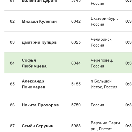
81
Валентин Церинг
5745
0:3
Россия
Екатеринбург,
82
Михаил Куляпин
6042
0:3
Россия
Челябинск,
83
Дмитрий Купцов
6025
0:3
Россия
Софья
Череповец,
84
6044
0:3
Любимцева
Россия
Александр
п Большой
85
5155
0:3
Пономарев
Исток, Россия
86
Никита Прохоров
5750
Россия
0:3
Верхние Серги
87
Семён Струнин
5988
0:3
рп., Россия