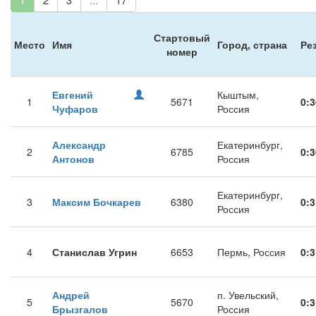
1
2
3
...
17
Стартовый
Место
Имя
Город, страна
Ре
номер
Евгений
Кыштым,
1
5671
0:3
Чуфаров
Россия
Александр
Екатеринбург,
2
6785
0:3
Антонов
Россия
Екатеринбург,
3
Максим Бочкарев
6380
0:3
Россия
4
Станислав Угрин
6653
Пермь, Россия
0:3
Андрей
п. Увельский,
5
5670
0:3
Брызгалов
Россия