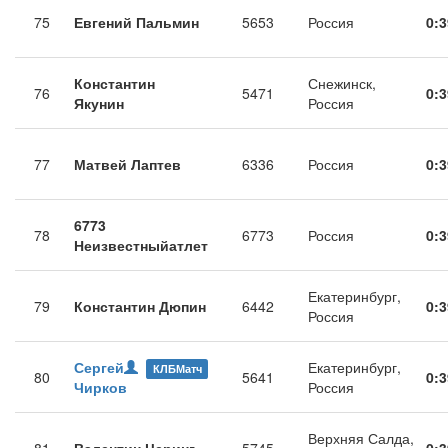
75
Евгений Пальмин
5653
Россия
0:3
Константин
Снежинск,
76
5471
0:3
Якунин
Россия
77
Матвей Лаптев
6336
Россия
0:3
6773
78
6773
Россия
0:3
Неизвестныйатлет
Екатеринбург,
79
Константин Дюпин
6442
0:3
Россия
Сергей
Екатеринбург,
КЛБМатч
80
5641
0:3
Чирков
Россия
Верхняя Салда,