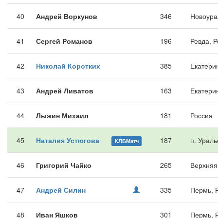
40
Андрей Воркунов
346
Новоура
41
Сергей Романов
196
Ревда, 
42
Николай Коротких
385
Екатери
43
Андрей Ливатов
163
Екатери
44
Лыжин Михаил
181
Россия
45
Наталия Устюгова
187
п. Ураль
КЛБМатч
46
Григорий Чайко
265
Верхняя
47
Андрей Силин
335
Пермь, 
48
Иван Яшков
301
Пермь, 