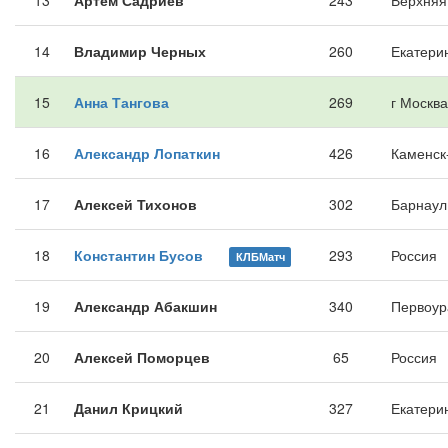
13
Артем Садриев
243
Верхняя
14
Владимир Черных
260
Екатери
15
Анна Тангова
269
г Москва
16
Александр Лопаткин
426
Каменск
17
Алексей Тихонов
302
Барнаул
18
Константин Бусов
293
Россия
КЛБМатч
19
Александр Абакшин
340
Первоур
20
Алексей Поморцев
65
Россия
21
Данил Крицкий
327
Екатери