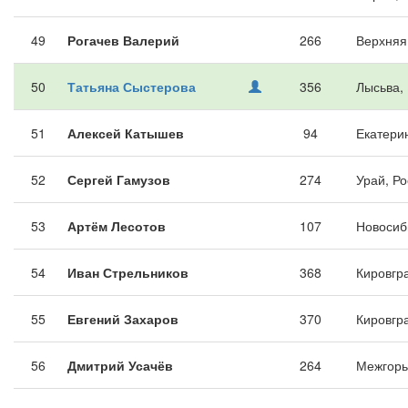
49
Рогачев Валерий
266
Верхняя
50
Татьяна Сыстерова
356
Лысьва,
51
Алексей Катышев
94
Екатери
52
Сергей Гамузов
274
Урай, Р
53
Артём Лесотов
107
Новосиб
54
Иван Стрельников
368
Кировгр
55
Евгений Захаров
370
Кировгр
56
Дмитрий Усачёв
264
Межгорь