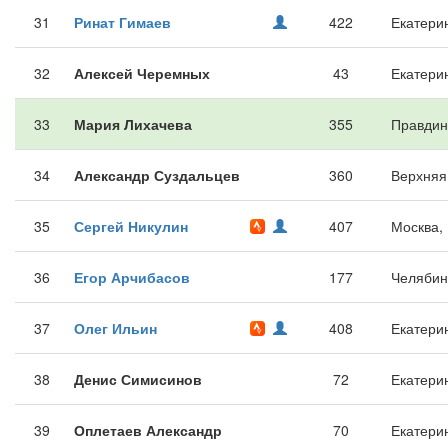
31
Ринат Гимаев
422
Екатери
32
Алексей Черемных
43
Екатери
33
Мария Лихачева
355
Правдин
34
Александр Суздальцев
360
Верхняя
35
Сергей Никулин
407
Москва,
36
Егор Арчибасов
177
Челябин
37
Олег Ильин
408
Екатери
38
Денис Симисинов
72
Екатери
39
Оплетаев Александр
70
Екатери