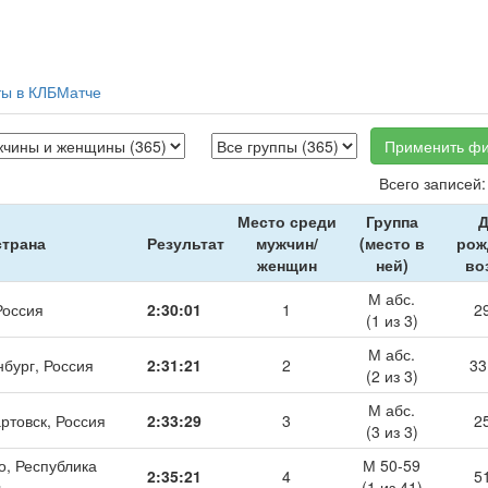
ты в КЛБМатче
Применить фи
Всего записей:
Место среди
Группа
Д
страна
Результат
мужчин/
(место в
рож
женщин
ней)
во
М абс.
Россия
2:30:01
1
2
(1 из 3)
М абс.
нбург, Россия
2:31:21
2
33
(2 из 3)
М абс.
ртовск, Россия
2:33:29
3
2
(3 из 3)
о, Республика
М 50-59
2:35:21
4
5
ь
(1 из 41)