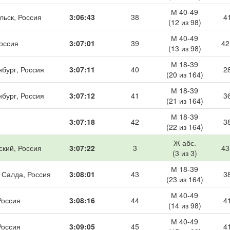
М 40-49
льск, Россия
3:06:43
38
4
(12 из 98)
М 40-49
Россия
3:07:01
39
42
(13 из 98)
М 18-39
нбург, Россия
3:07:11
40
2
(20 из 164)
М 18-39
нбург, Россия
3:07:12
41
3
(21 из 164)
М 18-39
3:07:18
42
3
(22 из 164)
Ж абс.
ский, Россия
3:07:22
3
43
(3 из 3)
М 18-39
 Салда, Россия
3:08:01
43
3
(23 из 164)
М 40-49
Россия
3:08:16
44
4
(14 из 98)
М 40-49
Россия
3:09:05
45
4