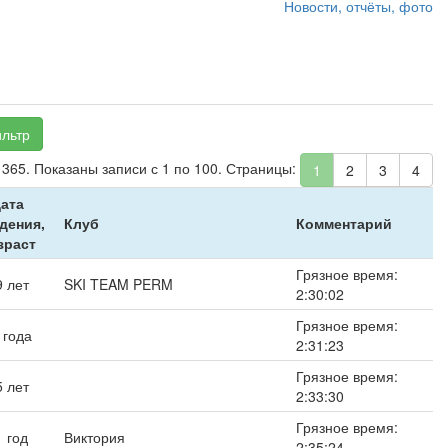
Новости, отчёты, фото
льтр
 365. Показаны записи с 1 по 100. Страницы:
1
2
3
4
ата
дения,
Клуб
Комментарий
зраст
Грязное время:
9 лет
SKI TEAM PERM
2:30:02
Грязное время:
 года
2:31:23
Грязное время:
5 лет
2:33:30
Грязное время:
1 год
Виктория
2:35:24