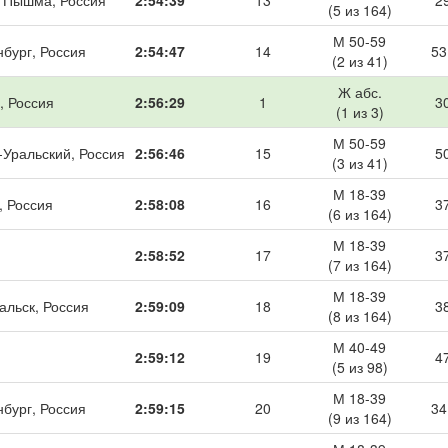
 Пышма, Россия
2:54:39
13
2
(5 из 164)
М 50-59
нбург, Россия
2:54:47
14
53
(2 из 41)
Ж абс.
, Россия
2:56:29
1
3
(1 из 3)
М 50-59
-Уральский, Россия
2:56:46
15
5
(3 из 41)
М 18-39
, Россия
2:58:08
16
3
(6 из 164)
М 18-39
2:58:52
17
3
(7 из 164)
М 18-39
альск, Россия
2:59:09
18
3
(8 из 164)
М 40-49
2:59:12
19
4
(5 из 98)
М 18-39
нбург, Россия
2:59:15
20
34
(9 из 164)