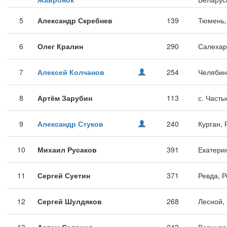
5
Александр Скребнев
139
Тюмень,
6
Олег Кралин
290
Салехар
7
Алексей Колчанов
254
Челябин
8
Артём Зарубин
113
с. Часты
9
Александр Стуков
240
Курган, 
10
Михаил Русаков
391
Екатери
11
Сергей Суетин
371
Ревда, 
12
Сергей Шулдяков
268
Лесной,