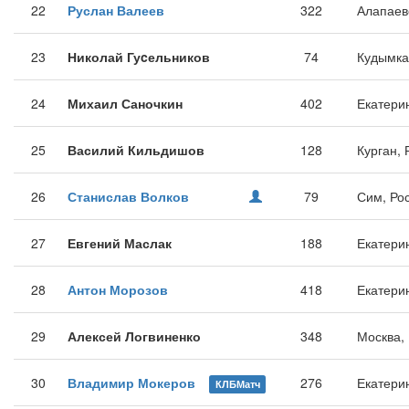
22
Руслан Валеев
322
Алапаев
23
Николай Гуcельников
74
Кудымка
24
Михаил Саночкин
402
Екатери
25
Василий Кильдишов
128
Курган, 
26
Станислав Волков
79
Сим, Ро
27
Евгений Маслак
188
Екатери
28
Антон Морозов
418
Екатери
29
Алексей Логвиненко
348
Москва,
30
Владимир Мокеров
276
Екатери
КЛБМатч