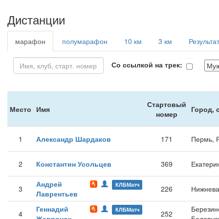
Дистанции
марафон
полумарафон
10 км
3 км
Результа
Со ссылкой на трек:
Стартовый
Место
Имя
Город, 
номер
1
Александр Шардаков
171
Пермь, 
2
Константин Усольцев
369
Екатери
Андрей
КЛБМатч
3
226
Нижнева
Лаврентьев
Геннадий
Березин
КЛБМатч
4
252
Жавронок
Беларус