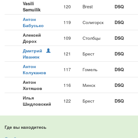
Vasili
120
Brest
DSQ
Samuilik
Антон
119
Солигорск
DSQ
Бабусько
Алексей
109
Столбцы
DSQ
Дорох
Дмитрий
121
Брест
DSQ
Иванюк
Антон
117
Гомель
DSQ
Колуканов
Антон
116
Минск
DSQ
Хотяшов
Илья
122
Брест
DSQ
Шидловский
Где вы находитесь