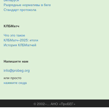
Разрядные нормативы в беге
Стандарт протокола
КЛБМатч
Что это такое
КЛБМатч–2025: итоги
История КЛБМатчей
Напишите нам
info@probeg.org
или просто
нажмите сюда
© 2002–... АНО «ПроБЕГ»