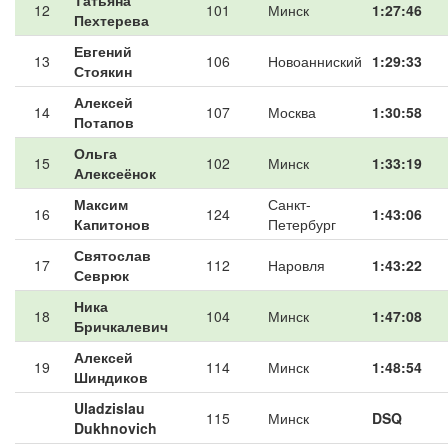
Татьяна
12
101
Минск
1:27:46
Пехтерева
Евгений
13
106
Новоанниский
1:29:33
Стоякин
Алексей
14
107
Москва
1:30:58
Потапов
Ольга
15
102
Минск
1:33:19
Алексеёнок
Максим
Санкт-
16
124
1:43:06
Капитонов
Петербург
Святослав
17
112
Наровля
1:43:22
Севрюк
Ника
18
104
Минск
1:47:08
Бричкалевич
Алексей
19
114
Минск
1:48:54
Шиндиков
Uladzislau
115
Минск
DSQ
Dukhnovich