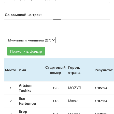
Со ссылкой на трек:
Применить фильтр
Стартовый
Город,
Место
Имя
Результат
номер
страна
Artsiom
1
126
MOZYR
1:05:24
Tochka
Ihar
2
118
Minsk
1:07:34
Harbunou
Егор
3
125
Москва
1:10:50