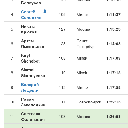
Белоусов
Сергей
4
105
Минск
1:11:37
Солодкин
Никита
5
127
Москва
1:13:23
Крюков
Артем
Санкт-
6
123
1:14:03
Ямпольцев
Петербург
Kiryl
7
108
Minsk
1:17:03
Shchebet
Siarhei
8
110
Minsk
1:17:13
Siarheyenka
Валерий
9
113
Минск
1:17:58
Лещевич
Роман
10
111
Новосибирск
1:22:13
Заколодкин
Светлана
11
103
Москва
1:26:53
Филипович