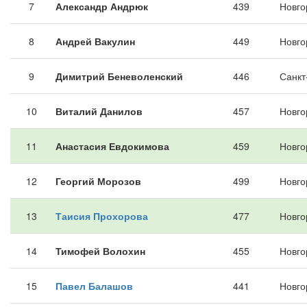
7
Александр Андрюк
439
Новго
8
Андрей Вакулин
449
Новго
9
Димитрий Беневоленский
446
Санкт
10
Виталий Данилов
457
Новго
11
Анастасия Евдокимова
459
Новго
12
Георгий Морозов
499
Новго
13
Таисия Прохорова
477
Новго
14
Тимофей Волохин
455
Новго
15
Павел Балашов
441
Новго