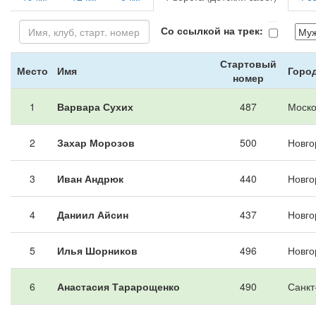
Со ссылкой на трек:
Стартовый
Место
Имя
Город
номер
1
Варвара Сухих
487
Моско
2
Захар Морозов
500
Новго
3
Иван Андрюк
440
Новго
4
Даниил Айсин
437
Новго
5
Илья Шорников
496
Новго
6
Анастасия Тарарощенко
490
Санкт