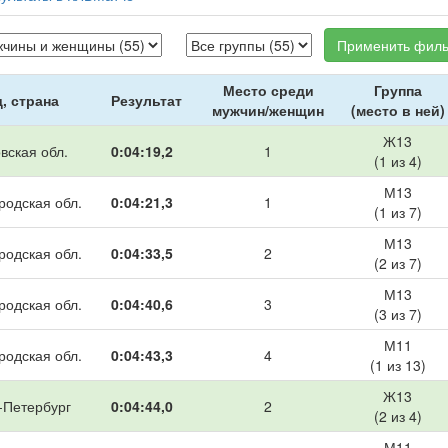
Применить филь
Место среди
Группа
, страна
Результат
мужчин/женщин
(место в ней)
Ж13
вская обл.
0:04:19,2
1
(1 из 4)
М13
родская обл.
0:04:21,3
1
(1 из 7)
М13
родская обл.
0:04:33,5
2
(2 из 7)
М13
родская обл.
0:04:40,6
3
(3 из 7)
М11
родская обл.
0:04:43,3
4
(1 из 13)
Ж13
-Петербург
0:04:44,0
2
(2 из 4)
М11