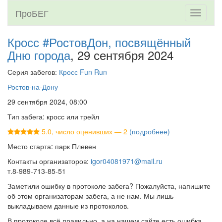
ПроБЕГ
Toggle
navigati
Кросс #РостовДон, посвящённый
Дню города
, 29 сентября 2024
Серия забегов:
Кросс Fun Run
Ростов-на-Дону
29 сентября 2024, 08:00
Тип забега: кросс или трейл
5.0, число оценивших — 2
(подробнее)
Место старта: парк Плевен
Контакты организаторов:
igor04081971@mail.ru
т.8-989-713-85-51
Заметили ошибку в протоколе забега? Пожалуйста, напишите
об этом организаторам забега, а не нам. Мы лишь
выкладываем данные из протоколов.
В протоколе всё правильно, а на нашем сайте есть ошибка