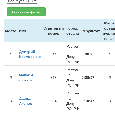
Применить фильтр
Мест
Стартовый
Город,
сред
Место
Имя
Результат
номер
страна
мужчин
женщи
Ростов-
Дмитрий
на-
1
814
0:08:25
1
Крамаренко
Дону,
РО, РФ
Ростов-
Максим
на-
2
816
0:08:27
2
Лютый
Дону,
РО, РФ
Ростов-
Давид
на-
3
804
0:10:47
3
Акопов
Дону,
РО, РФ