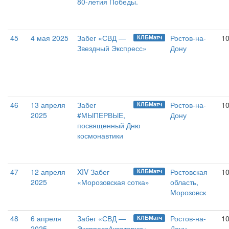
80-летия Победы.
45
4 мая 2025
Забег «СВД —
Ростов-на-
10
КЛБМатч
Звездный Экспресс»
Дону
46
13 апреля
Забег
Ростов-на-
10
КЛБМатч
2025
#МЫПЕРВЫЕ,
Дону
посвященный Дню
космонавтики
47
12 апреля
XIV Забег
Ростовская
10
КЛБМатч
2025
«Морозовская сотка»
область,
Морозовск
48
6 апреля
Забег «СВД —
Ростов-на-
10
КЛБМатч
2025
ЭкспрессАкватория»
Дону