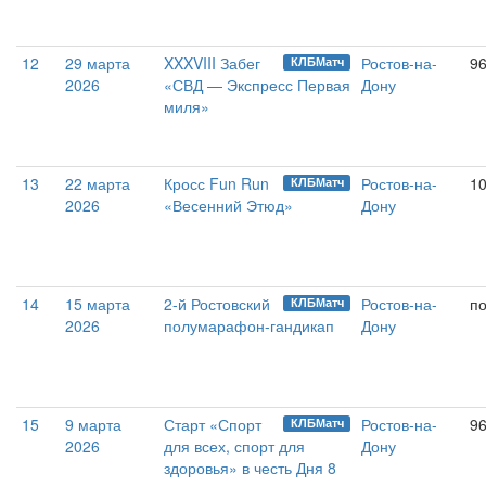
12
29 марта
XXXVIII Забег
Ростов-на-
9
КЛБМатч
2026
«СВД — Экспресс Первая
Дону
миля»
13
22 марта
Кросс Fun Run
Ростов-на-
10
КЛБМатч
2026
«Весенний Этюд»
Дону
14
15 марта
2-й Ростовский
Ростов-на-
п
КЛБМатч
2026
полумарафон-гандикап
Дону
15
9 марта
Старт «Спорт
Ростов-на-
9
КЛБМатч
2026
для всех, спорт для
Дону
здоровья» в честь Дня 8