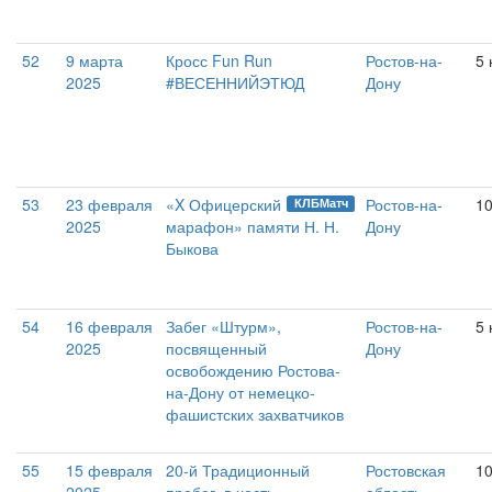
52
9 марта
Кросс Fun Run
Ростов-на-
5 
2025
#ВЕСЕННИЙЭТЮД
Дону
53
23 февраля
«X Офицерский
Ростов-на-
1
КЛБМатч
2025
марафон» памяти Н. Н.
Дону
Быкова
54
16 февраля
Забег «Штурм»,
Ростов-на-
5 
2025
посвященный
Дону
освобождению Ростова-
на-Дону от немецко-
фашистских захватчиков
55
15 февраля
20-й Традиционный
Ростовская
10