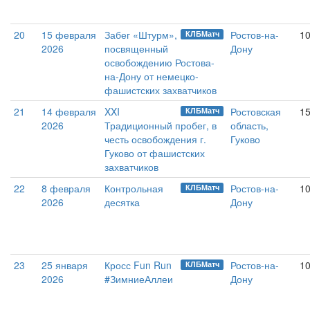
20
15 февраля
Забег «Штурм»,
Ростов-на-
10
КЛБМатч
2026
посвященный
Дону
освобождению Ростова-
на-Дону от немецко-
фашистских захватчиков
21
14 февраля
XXI
Ростовская
15
КЛБМатч
2026
Традиционный пробег, в
область,
честь освобождения г.
Гуково
Гуково от фашистских
захватчиков
22
8 февраля
Контрольная
Ростов-на-
1
КЛБМатч
2026
десятка
Дону
23
25 января
Кросс Fun Run
Ростов-на-
10
КЛБМатч
2026
#ЗимниеАллеи
Дону