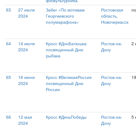
физкультурника.
63
27 июля
Забег «По мотивам
Ростовская
п
2024
Георгиевского
область,
полумарафона»
Новочеркасск
64
14 июля
Кросс #ДонБатюшка
Ростов-на-
2 
2024
посвященный Дню
Дону
рыбака
65
16 июня
Кросс #ВеликаяРоссия
Ростов-на-
1
2024
посвященный Дню
Дону
России
66
12 мая
Кросс #ДеньПобеды
Ростов-на-
5 
2024
Дону