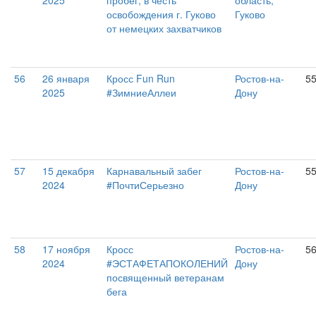
2025
пробег, в честь
область,
освобождения г. Гуково
Гуково
от немецких захватчиков
56
26 января
Кросс Fun Run
Ростов-на-
5
2025
#ЗимниеАллеи
Дону
57
15 декабря
Карнавальный забег
Ростов-на-
5
2024
#ПочтиСерьезно
Дону
58
17 ноября
Кросс
Ростов-на-
5
2024
#ЭСТАФЕТАПОКОЛЕНИЙ
Дону
посвященный ветеранам
бега