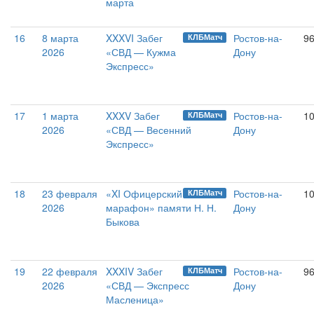
марта
16
8 марта
XXXVI Забег
Ростов-на-
9
КЛБМатч
2026
«СВД — Кужма
Дону
Экспресс»
17
1 марта
XXXV Забег
Ростов-на-
1
КЛБМатч
2026
«СВД — Весенний
Дону
Экспресс»
18
23 февраля
«XI Офицерский
Ростов-на-
1
КЛБМатч
2026
марафон» памяти Н. Н.
Дону
Быкова
19
22 февраля
XXXIV Забег
Ростов-на-
9
КЛБМатч
2026
«СВД — Экспресс
Дону
Масленица»