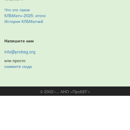
Что это такое
КЛБМатч–2025: итоги
История КЛБМатчей
Напишите нам
info@probeg.org
или просто
нажмите сюда
© 2002–... АНО «ПроБЕГ»