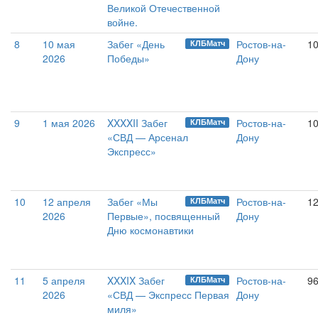
Великой Отечественной
войне.
8
10 мая
Забег «День
Ростов-на-
1
КЛБМатч
2026
Победы»
Дону
9
1 мая 2026
XXXXII Забег
Ростов-на-
10
КЛБМатч
«СВД — Арсенал
Дону
Экспресс»
10
12 апреля
Забег «Мы
Ростов-на-
12
КЛБМатч
2026
Первые», посвященный
Дону
Дню космонавтики
11
5 апреля
XXXIX Забег
Ростов-на-
9
КЛБМатч
2026
«СВД — Экспресс Первая
Дону
миля»