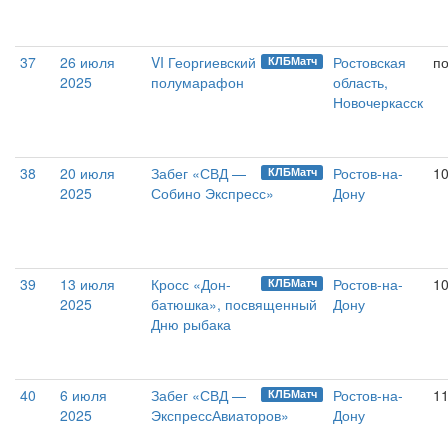
37
26 июля
VI Георгиевский
Ростовская
п
КЛБМатч
2025
полумарафон
область,
Новочеркасск
38
20 июля
Забег «СВД —
Ростов-на-
10
КЛБМатч
2025
Собино Экспресс»
Дону
39
13 июля
Кросс «Дон-
Ростов-на-
10
КЛБМатч
2025
батюшка», посвященный
Дону
Дню рыбака
40
6 июля
Забег «СВД —
Ростов-на-
1
КЛБМатч
2025
ЭкспрессАвиаторов»
Дону