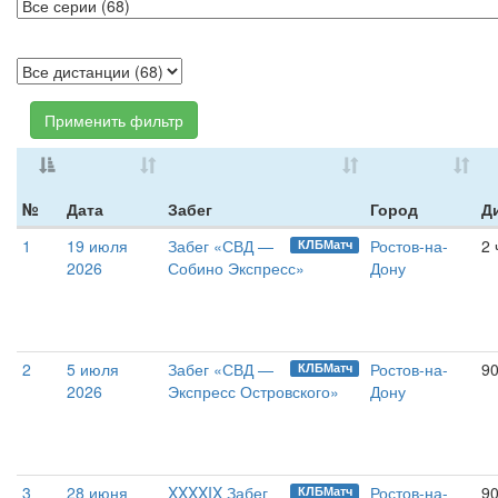
Применить фильтр
№
Дата
Забег
Город
Д
1
19 июля
Забег «СВД —
Ростов-на-
2 
КЛБМатч
2026
Собино Экспресс»
Дону
2
5 июля
Забег «СВД —
Ростов-на-
90
КЛБМатч
2026
Экспресс Островского»
Дону
3
28 июня
XXXXIX Забег
Ростов-на-
90
КЛБМатч