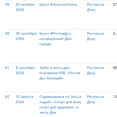
59
20 октября
Кросс #ЗолотаяОсень
Ростов-на-
5
2024
Дону
60
29 сентября
Кросс #РостовДон,
Ростов-на-
2 
2024
посвящённый Дню
Дону
города
61
8 сентября
Забег в честь дня
Ростов-на-
9
2024
основания КЛБ «Ростов
Дону
Дон Бегущий»
62
10 августа
Соревнования по бегу и
Ростов-на-
1
2024
ходьбе «Спорт для всех,
Дону
спорт для здоровья» в
честь Дня