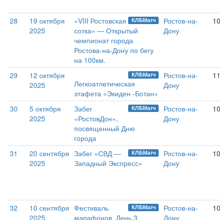
28
19 октября
«VIII Ростовская
Ростов-на-
10
КЛБМатч
2025
сотка» — Открытый
Дону
чемпионат города
Ростова-на-Дону по бегу
на 100км.
29
12 октября
Ростов-на-
11
КЛБМатч
Легкоатлетическая
2025
Дону
этафета «Экиден -Ботан»
30
5 октября
Забег
Ростов-на-
10
КЛБМатч
2025
«РостовДон»,
Дону
посвященный Дню
города
31
20 сентября
Забег «СВД —
Ростов-на-
1
КЛБМатч
2025
Западный Экспресс»
Дону
32
10 сентября
Фестиваль
Ростов-на-
1
КЛБМатч
2025
марафонов. День 3
Дону