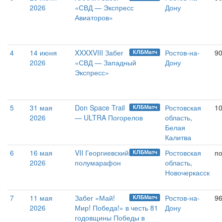
2026
«СВД — Экспресс
Дону
Авиаторов»
4
14 июня
XXXXVIII Забег
Ростов-на-
90
КЛБМатч
2026
«СВД — Западный
Дону
Экспресс»
5
31 мая
Don Space Trail
Ростовская
10
КЛБМатч
2026
— ULTRA Погорелов
область,
Белая
Калитва
6
16 мая
VII Георгиевский
Ростовская
п
КЛБМатч
2026
полумарафон
область,
Новочеркасск
7
11 мая
Забег «Май!
Ростов-на-
9
КЛБМатч
2026
Мир! Победа!» в честь 81
Дону
годовщины Победы в