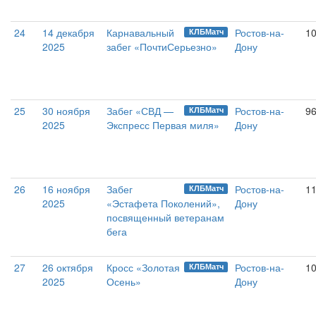
24
14 декабря
Карнавальный
Ростов-на-
10
КЛБМатч
2025
забег «ПочтиСерьезно»
Дону
25
30 ноября
Забег «СВД —
Ростов-на-
9
КЛБМатч
2025
Экспресс Первая миля»
Дону
26
16 ноября
Забег
Ростов-на-
1
КЛБМатч
2025
«Эстафета Поколений»,
Дону
посвященный ветеранам
бега
27
26 октября
Кросс «Золотая
Ростов-на-
1
КЛБМатч
2025
Осень»
Дону