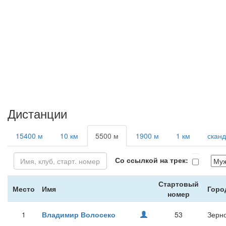
Дистанции
15400 м
10 км
5500 м
1900 м
1 км
сканд
Со ссылкой на трек:
Стартовый
Место
Имя
Горо
номер
1
Владимир Волосеко
53
Зерно