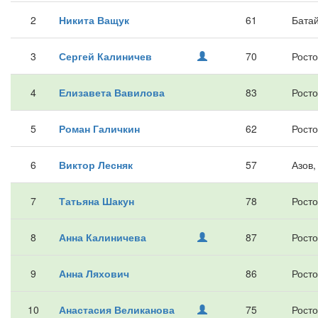
2
Никита Ващук
61
Батай
3
Сергей Калиничев
70
Росто
4
Елизавета Вавилова
83
Росто
5
Роман Галичкин
62
Росто
6
Виктор Лесняк
57
Азов,
7
Татьяна Шакун
78
Росто
8
Анна Калиничева
87
Росто
9
Анна Ляхович
86
Росто
10
Анастасия Великанова
75
Росто