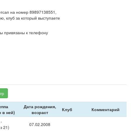
отсап на номер 89897138551,
ию, клуб за который выступаете
ты привязаны к телефону
тр
уппа
Дата рождения,
Клуб
Комментарий
о в ней)
возраст
-
07.02.2008
из 21)