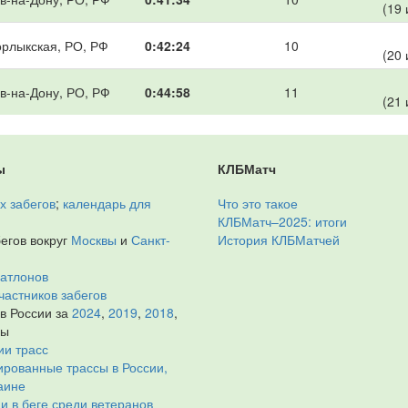
(19 
орлыкская, РО, РФ
0:42:24
10
(20 
в-на-Дону, РО, РФ
0:44:58
11
(21 
ы
КЛБМатч
х забегов
;
календарь для
Что это такое
КЛБМатч–2025: итоги
егов вокруг
Москвы
и
Санкт-
История КЛБМатчей
иатлонов
частников забегов
 в России за
2024
,
2019
,
2018
,
ды
ии трасс
рованные трассы в России,
аине
и в беге среди ветеранов