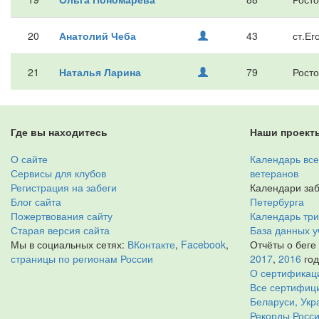
20
Анатолий Чеба
43
ст.Ег
21
Наталья Ларина
79
Росто
Где вы находитесь
Наши проект
О сайте
Календарь все
Сервисы для клубов
ветеранов
Регистрация на забеги
Календари заб
Блог сайта
Петербурга
Пожертвования сайту
Календарь тр
Старая версия сайта
База данных у
Мы в социальных сетях:
ВКонтакте
,
Facebook
,
Отчёты о беге
страницы по регионам России
2017
,
2016
го
О сертификац
Все сертифици
Беларуси, Укр
Рекорды Росси