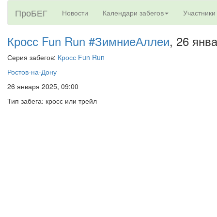
ПроБЕГ
Новости
Календари забегов
Участники
Кросс Fun Run #ЗимниеАллеи
, 26 янв
Серия забегов:
Кросс Fun Run
Ростов-на-Дону
26 января 2025, 09:00
Тип забега: кросс или трейл