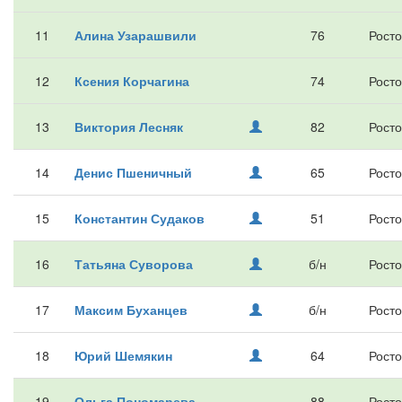
11
Алина Узарашвили
76
Росто
12
Ксения Корчагина
74
Росто
13
Виктория Лесняк
82
Росто
14
Денис Пшеничный
65
Росто
15
Константин Судаков
51
Росто
16
Татьяна Суворова
б/н
Росто
17
Максим Буханцев
б/н
Росто
18
Юрий Шемякин
64
Росто
19
Ольга Пономарева
88
Росто