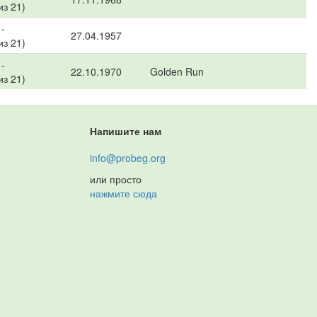
из 21)
-
27.04.1957
из 21)
-
22.10.1970
Golden Run
из 21)
Напишите нам
info@probeg.org
или просто
нажмите сюда