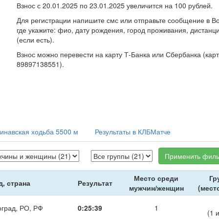
Взнос с 20.01.2025 по 23.01.2025 увеличится на 100 рублей.
Для регистрации напишите смс или отправьте сообщение в В
где укажите: фио, дату рождения, город проживания, дистанц
(если есть).
Взнос можно перевести на карту Т-Банка или Сбербанка (кар
89897138551).
инавская ходьба 5500 м
Результаты в КЛБМатче
Применить филь
Место среди
Гр
д, страна
Результат
мужчин/женщин
(мест
град, РО, РФ
0:25:39
1
(1 