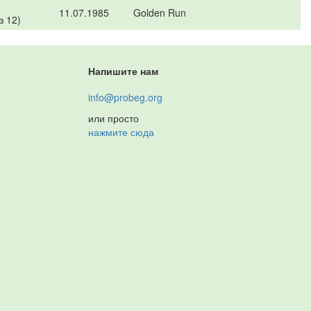
-
11.07.1985
Golden Run
з 12)
Напишите нам
info@probeg.org
или просто
нажмите сюда