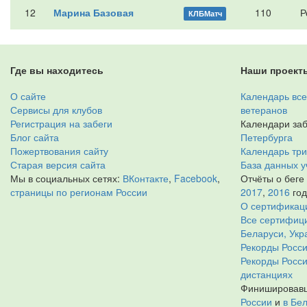
12
Марина Базовая
110
Р
КЛБМатч
Где вы находитесь
Наши проект
О сайте
Календарь все
Сервисы для клубов
ветеранов
Регистрация на забеги
Календари заб
Блог сайта
Петербурга
Пожертвования сайту
Календарь тр
Старая версия сайта
База данных у
Мы в социальных сетях:
ВКонтакте
,
Facebook
,
Отчёты о беге
страницы по регионам России
2017
,
2016
го
О сертификац
Все сертифици
Беларуси, Укр
Рекорды Росси
Рекорды Росс
дистанциях
Финишировавш
России
и
в Бе