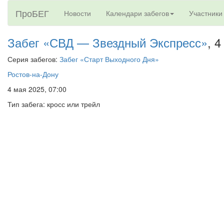
ПроБЕГ
Новости
Календари забегов
Участники
Забег «СВД — Звездный Экспресс»
, 
Серия забегов:
Забег «Старт Выходного Дня»
Ростов-на-Дону
4 мая 2025, 07:00
Тип забега: кросс или трейл