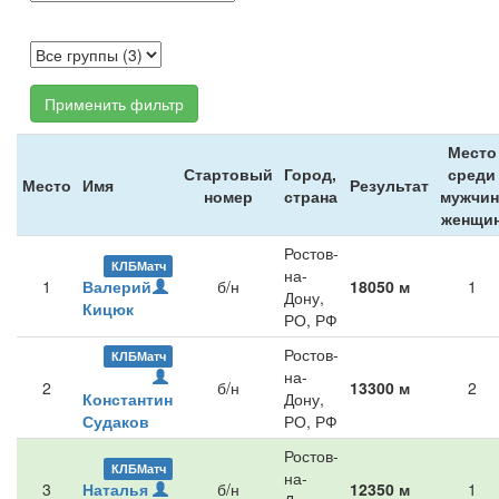
Применить фильтр
Место
Стартовый
Город,
среди
Место
Имя
Результат
номер
страна
мужчин
женщи
Ростов-
КЛБМатч
на-
1
Валерий
б/н
18050 м
1
Дону,
Кицюк
РО, РФ
Ростов-
КЛБМатч
на-
2
б/н
13300 м
2
Константин
Дону,
Судаков
РО, РФ
Ростов-
КЛБМатч
на-
3
Наталья
б/н
12350 м
1