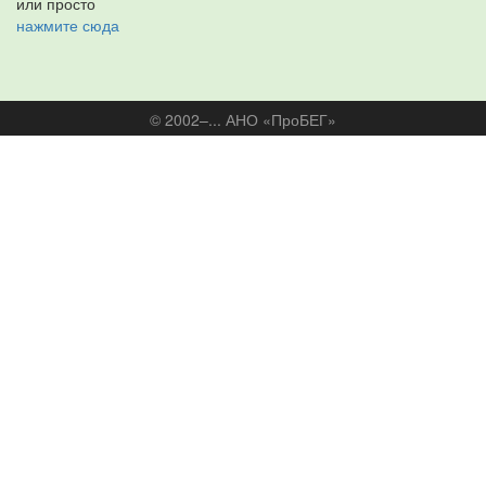
или просто
нажмите сюда
© 2002–... АНО «ПроБЕГ»