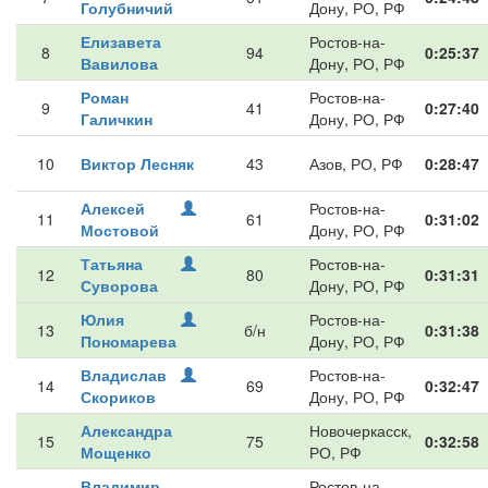
Голубничий
Дону, РО, РФ
Елизавета
Ростов-на-
8
94
0:25:37
Вавилова
Дону, РО, РФ
Роман
Ростов-на-
9
41
0:27:40
Галичкин
Дону, РО, РФ
10
Виктор Лесняк
43
Азов, РО, РФ
0:28:47
Алексей
Ростов-на-
11
61
0:31:02
Мостовой
Дону, РО, РФ
Татьяна
Ростов-на-
12
80
0:31:31
Суворова
Дону, РО, РФ
Юлия
Ростов-на-
13
б/н
0:31:38
Пономарева
Дону, РО, РФ
Владислав
Ростов-на-
14
69
0:32:47
Скориков
Дону, РО, РФ
Александра
Новочеркасск,
15
75
0:32:58
Мощенко
РО, РФ
Владимир
Ростов-на-