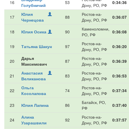
16
53
0:34:36
Голубничий
Дону, РО, РФ
Юлия
Ростов-на-
17
88
0:36:07
Чернецова
Дону, РО, РФ
Каменоломни,
18
Юлия Осика
90
0:36:08
РО, РФ
Ростов-на-
19
Татьяна Шакун
97
0:36:20
Дону, РО, РФ
Дарья
Ростов-на-
20
87
0:36:39
Максимович
Дону, РО, РФ
Анастасия
Ростов-на-
21
83
0:36:53
Великанова
Дону, РО, РФ
Ольга
Ростов-на-
22
74
0:37:34
Косолапова
Дону, РО, РФ
Батайск, РО,
23
Юлия Лапина
86
0:37:40
РФ
Алина
Ростов-на-
24
92
0:37:57
Узарашвили
Дону, РО, РФ