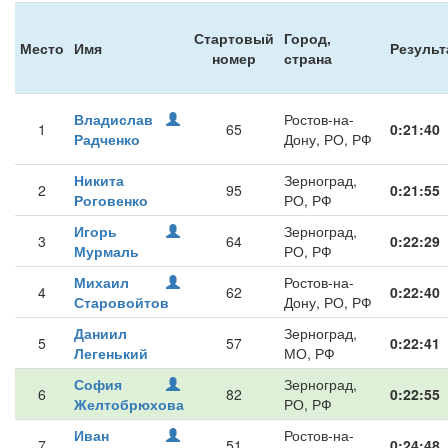
Стартовый
Город,
Место
Имя
Результ
номер
страна
Владислав
Ростов-на-
1
65
0:21:40
Радченко
Дону, РО, РФ
Никита
Зерноград,
2
95
0:21:55
Роговенко
РО, РФ
Игорь
Зерноград,
3
64
0:22:29
Мурмаль
РО, РФ
Михаил
Ростов-на-
4
62
0:22:40
Старовойтов
Дону, РО, РФ
Даниил
Зерноград,
5
57
0:22:41
Легенький
МО, РФ
София
Зерноград,
6
82
0:22:55
Желтобрюхова
РО, РФ
Иван
Ростов-на-
7
51
0:24:48