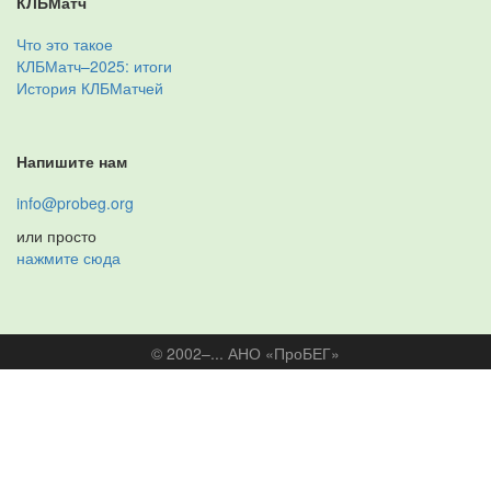
КЛБМатч
Что это такое
КЛБМатч–2025: итоги
История КЛБМатчей
Напишите нам
info@probeg.org
или просто
нажмите сюда
© 2002–... АНО «ПроБЕГ»