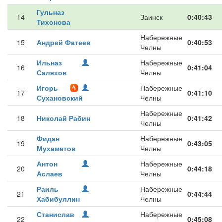
Гульназ
14
Заинск
0:40:43
Тихонова
Набережные
15
Андрей Фатеев
0:40:53
Челны
Ильназ
Набережные
16
0:41:04
Саляхов
Челны
Игорь
Набережные
17
0:41:10
Сухановский
Челны
Набережные
18
Николай Рабин
0:41:42
Челны
Фидан
Набережные
19
0:43:05
Мухаметов
Челны
Антон
Набережные
20
0:44:18
Аслаев
Челны
Раиль
Набережные
21
0:44:44
Хабибуллин
Челны
Станислав
Набережные
22
0:45:08