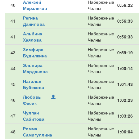
Алексей
Набережные
40
0:56:22
Мерзляков
Челны
Регина
Набережные
41
0:56:33
Данилова
Челны
Альбина
Набережные
41
0:56:33
Хаялова
Челны
Зимфира
Набережные
43
0:59:19
Будилкина
Челны
Эльвира
Набережные
44
1:00:14
Марданова
Челны
Наталья
Набережные
45
1:01:43
Бубекова
Челны
Любовь
Набережные
46
1:02:23
Фесик
Челны
Чулпан
Набережные
47
1:03:26
Сабитова
Челны
Римма
Набережные
48
1:06:04
Самигуллина
Челны