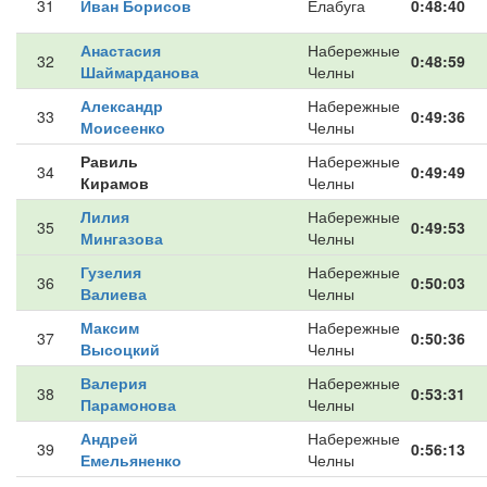
31
Иван Борисов
Елабуга
0:48:40
Анастасия
Набережные
32
0:48:59
Шаймарданова
Челны
Александр
Набережные
33
0:49:36
Моисеенко
Челны
Равиль
Набережные
34
0:49:49
Кирамов
Челны
Лилия
Набережные
35
0:49:53
Мингазова
Челны
Гузелия
Набережные
36
0:50:03
Валиева
Челны
Максим
Набережные
37
0:50:36
Высоцкий
Челны
Валерия
Набережные
38
0:53:31
Парамонова
Челны
Андрей
Набережные
39
0:56:13
Емельяненко
Челны