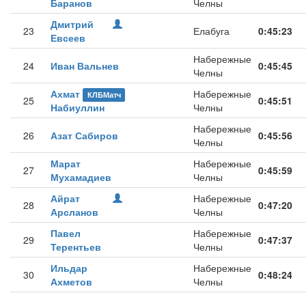
Баранов
Челны
Дмитрий
23
Елабуга
0:45:23
Евсеев
Набережные
24
Иван Вальнев
0:45:45
Челны
Ахмат
Набережные
КЛБМатч
25
0:45:51
Набиуллин
Челны
Набережные
26
Азат Сабиров
0:45:56
Челны
Марат
Набережные
27
0:45:59
Мухамадиев
Челны
Айрат
Набережные
28
0:47:20
Арсланов
Челны
Павел
Набережные
29
0:47:37
Терентьев
Челны
Ильдар
Набережные
30
0:48:24
Ахметов
Челны