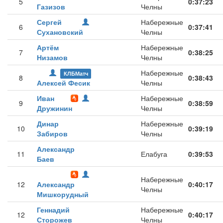
5
0:37:23
Газизов
Челны
Сергей
Набережные
6
0:37:41
Сухановский
Челны
Артём
Набережные
7
0:38:25
Низамов
Челны
Набережные
КЛБМатч
8
0:38:43
Алексей Фесик
Челны
Иван
Набережные
9
0:38:59
Дружинин
Челны
Динар
Набережные
10
0:39:19
Забиров
Челны
Александр
11
Елабуга
0:39:53
Баев
Набережные
12
Александр
0:40:17
Челны
Мишкорудный
Геннадий
Набережные
12
0:40:17
Сторожев
Челны