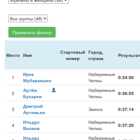
Применить фильтр
Стартовый
Город,
Место
Имя
Результа
номер
страна
Ирек
Набережные
1
0:34:50
Мубаракшин
Челны
Артём
Набережные
2
0:36:55
Бухарев
Челны
Дмитрий
3
Заинск
0:37:14
Артемьев
Ильдус
Набережные
4
0:37:20
Валиев
Челны
Ильназ
Набережные