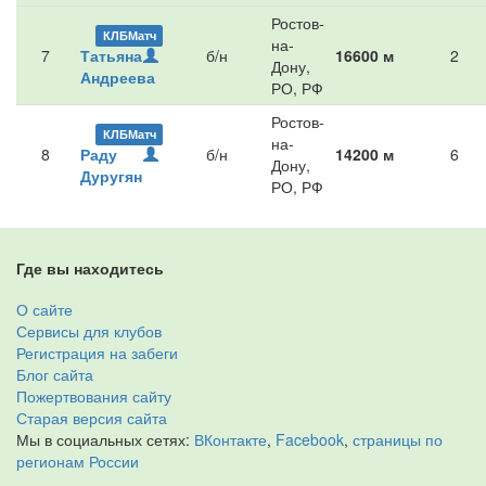
Ростов-
КЛБМатч
на-
7
Татьяна
б/н
16600 м
2
Дону,
Андреева
РО, РФ
Ростов-
КЛБМатч
на-
8
Раду
б/н
14200 м
6
Дону,
Дуругян
РО, РФ
Где вы находитесь
О сайте
Сервисы для клубов
Регистрация на забеги
Блог сайта
Пожертвования сайту
Старая версия сайта
Мы в социальных сетях:
ВКонтакте
,
Facebook
,
страницы по
регионам России