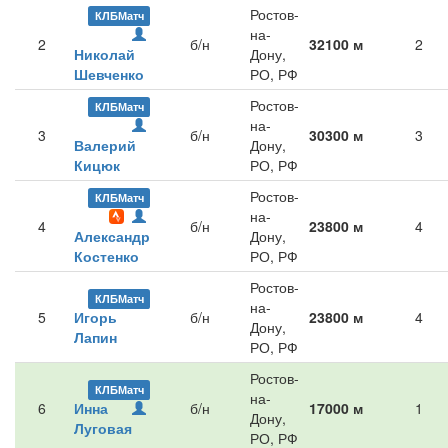
Ростов-
КЛБМатч
на-
2
б/н
32100 м
2
Николай
Дону,
Шевченко
РО, РФ
Ростов-
КЛБМатч
на-
3
б/н
30300 м
3
Валерий
Дону,
Кицюк
РО, РФ
Ростов-
КЛБМатч
на-
4
б/н
23800 м
4
Александр
Дону,
Костенко
РО, РФ
Ростов-
КЛБМатч
на-
5
Игорь
б/н
23800 м
4
Дону,
Лапин
РО, РФ
Ростов-
КЛБМатч
на-
6
Инна
б/н
17000 м
1
Дону,
Луговая
РО, РФ