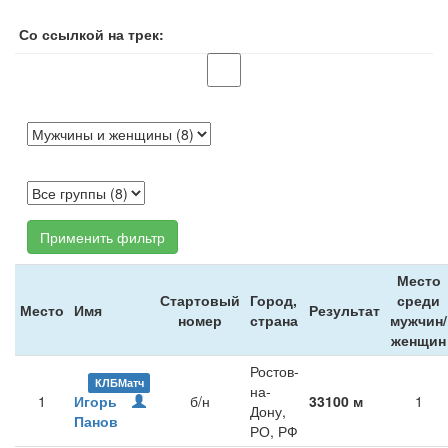
Со ссылкой на трек:
Применить фильтр
Место
Стартовый
Город,
среди
Место
Имя
Результат
номер
страна
мужчин/
женщин
Ростов-
КЛБМатч
на-
1
Игорь
б/н
33100 м
1
Дону,
Панов
РО, РФ