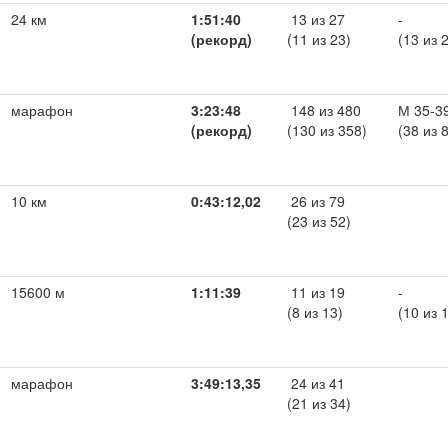
24 км
1:51:40
13 из 27
-
(рекорд)
(11 из 23)
(13 из 
марафон
3:23:48
148 из 480
М 35-3
(рекорд)
(130 из 358)
(38 из 
10 км
0:43:12,02
26 из 79
(23 из 52)
15600 м
1:11:39
11 из 19
-
(8 из 13)
(10 из 
марафон
3:49:13,35
24 из 41
(21 из 34)