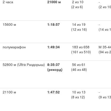
2 часа
21000 м
2 из 10
-
(2 из 6)
(2 из 10
15600 м
1:18:57
14 из 19
-
(12 из 16)
(14 из 
полумарафон
1:49:34
183 из 658
М 35-4
(161 из 510)
(94 из 
52800 м (Ultra Раздорыш)
8:35:37
56 из 61
(рекорд)
(46 из 48)
й
21100 м
1:47:52
10 из 13
-
(8 из 12)
(9 из 13