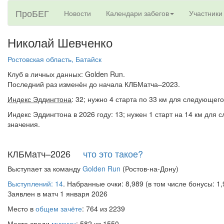
ПроБЕГ
Новости
Календари забегов
Участники
Николай Шевченко
Ростовская область, Батайск
Клуб в личных данных: Golden Run.
Последний раз изменён до начала КЛБМатча–2023.
Индекс Эддингтона
: 32; нужно 4 старта по 33 км для следующего
Индекс Эддингтона в 2026 году: 13; нужен 1 старт на 14 км для
значения.
КЛБМатч–2026
что это такое?
Выступает за команду
Golden Run
(Ростов-на-Дону)
Выступлений: 14
. Набранные очки: 8,989 (в том числе бонусы: 1,
Заявлен в матч 1 января 2026
Место в
общем зачёте
: 764 из 2239
Место среди
мужчин
: 582 из 1550