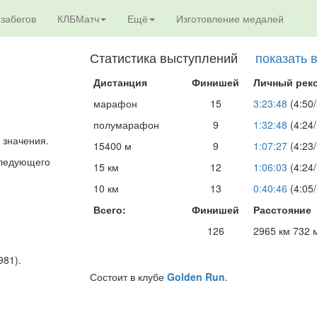
 забегов
КЛБМатч
Ещё
Изготовление медалей
Статистика выступлений
показать 
Дистанция
Финишей
Личный рек
марафон
15
3:23:48
(4:50/
полумарафон
9
1:32:48
(4:24/
 значения.
15400 м
9
1:07:27
(4:23/
 следующего
15 км
12
1:06:03
(4:24/
10 км
13
0:40:46
(4:05/
Всего:
Финишей
Расстояние
126
2965 км 732 
981).
Состоит в клубе
Golden Run
.