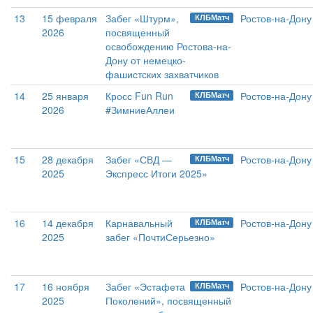
13
15 февраля
Забег «Штурм»,
Ростов-на-Дону
КЛБМатч
2026
посвященный
освобождению Ростова-на-
Дону от немецко-
фашистских захватчиков
14
25 января
Кросс Fun Run
Ростов-на-Дону
КЛБМатч
2026
#ЗимниеАллеи
15
28 декабря
Забег «СВД —
Ростов-на-Дону
КЛБМатч
2025
Экспресс Итоги 2025»
16
14 декабря
Карнавальный
Ростов-на-Дону
КЛБМатч
2025
забег «ПочтиСерьезно»
17
16 ноября
Забег «Эстафета
Ростов-на-Дону
КЛБМатч
2025
Поколений», посвященный