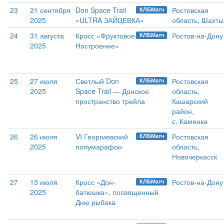
23
21 сентября
Don Space Trail
Ростовская
КЛБМатч
2025
«ULTRA ЗАЙЦЕВКА»
область, Шахты
24
31 августа
Кросс «Фруктовое
Ростов-на-Дону
КЛБМатч
2025
Настроение»
25
27 июля
Светлый Don
Ростовская
КЛБМатч
2025
Space Trail — Донское
область,
пространство трейла
Кашарский
район,
с. Каменка
26
26 июля
VI Георгиевский
Ростовская
КЛБМатч
2025
полумарафон
область,
Новочеркасск
27
13 июля
Кросс «Дон-
Ростов-на-Дону
КЛБМатч
2025
батюшка», посвященный
Дню рыбака