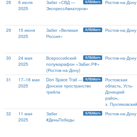
28
6 июля
Забег «СВД —
Ростов-на-Дону
КЛБМатч
2025
ЭкспрессАвиаторов»
29
15 июня
Забег «Великая
Ростов-на-Дону
КЛБМатч
2025
Россия»
30
24 мая
Всероссийский
Ростов-на-Дону
КЛБМатч
2025
полумарафон «ЗаБег.РФ»
(Ростов-на-Дону)
31
17–18 мая
Don Space Trail —
Ростовская
КЛБМатч
2025
Донское пространство
область, Усть-
трейла
Донецкий
район,
х. Пухляковски
32
11 мая
Забег
Ростов-на-Дону
КЛБМатч
2025
#ДеньПобеды