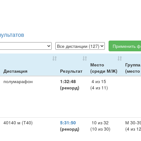
зультатов
Применить ф
Место
Группа
Дистанция
Результат
(среди М/Ж)
(место
полумарафон
1:32:48
4 из 15
(рекорд)
(4 из 11)
40140 м (Т40)
5:31:50
10 из 32
М 30-3
(рекорд)
(10 из 30)
(4 из 12