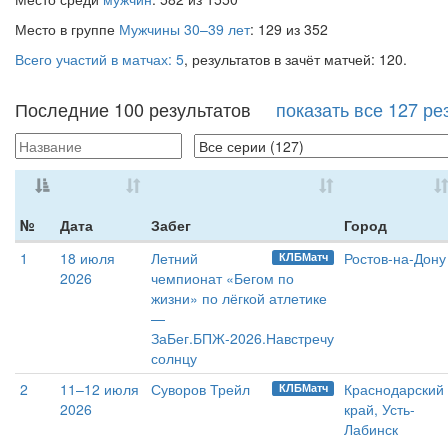
Место в группе
Мужчины 30–39 лет
: 129 из 352
Всего участий в матчах: 5
, результатов в зачёт матчей: 120.
Последние 100 результатов
показать все 127 ре
№
Дата
Забег
Город
1
18 июля
Летний
Ростов-на-Дону
КЛБМатч
2026
чемпионат «Бегом по
жизни» по лёгкой атлетике
—
ЗаБег.БПЖ-2026.Навстречу
солнцу
2
11–12 июля
Суворов Трейл
Краснодарский
КЛБМатч
2026
край, Усть-
Лабинск