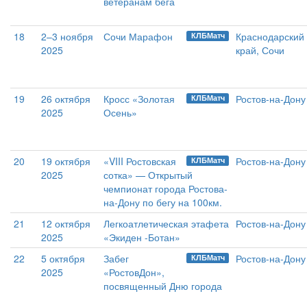
ветеранам бега
18
2–3 ноября
Сочи Марафон
Краснодарский
КЛБМатч
2025
край, Сочи
19
26 октября
Кросс «Золотая
Ростов-на-Дону
КЛБМатч
2025
Осень»
20
19 октября
«VIII Ростовская
Ростов-на-Дону
КЛБМатч
2025
сотка» — Открытый
чемпионат города Ростова-
на-Дону по бегу на 100км.
21
12 октября
Легкоатлетическая этафета
Ростов-на-Дону
2025
«Экиден -Ботан»
22
5 октября
Забег
Ростов-на-Дону
КЛБМатч
2025
«РостовДон»,
посвященный Дню города