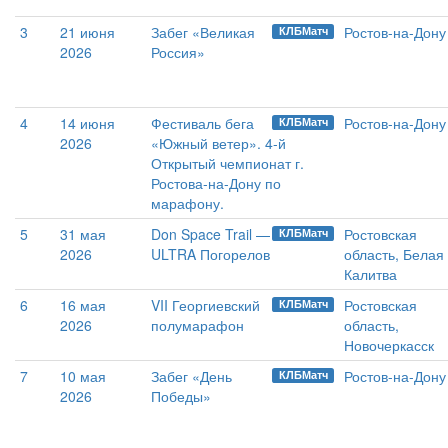
3
21 июня
Забег «Великая
Ростов-на-Дону
КЛБМатч
2026
Россия»
4
14 июня
Фестиваль бега
Ростов-на-Дону
КЛБМатч
2026
«Южный ветер». 4-й
Открытый чемпионат г.
Ростова-на-Дону по
марафону.
5
31 мая
Don Space Trail —
Ростовская
КЛБМатч
2026
ULTRA Погорелов
область, Белая
Калитва
6
16 мая
VII Георгиевский
Ростовская
КЛБМатч
2026
полумарафон
область,
Новочеркасск
7
10 мая
Забег «День
Ростов-на-Дону
КЛБМатч
2026
Победы»