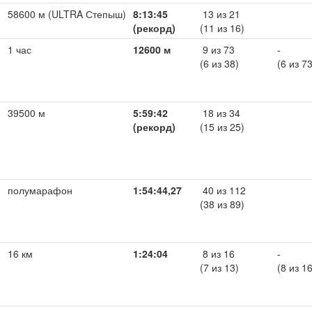
58600 м (ULTRA Степыш)
8:13:45
13 из 21
(рекорд)
(11 из 16)
1 час
12600 м
9 из 73
-
(6 из 38)
(6 из 73
39500 м
5:59:42
18 из 34
(рекорд)
(15 из 25)
полумарафон
1:54:44,27
40 из 112
(38 из 89)
16 км
1:24:04
8 из 16
-
(7 из 13)
(8 из 16