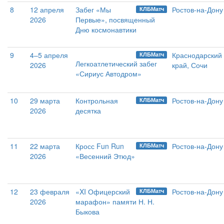
8
12 апреля
Забег «Мы
Ростов-на-Дону
КЛБМатч
2026
Первые», посвященный
Дню космонавтики
9
4–5 апреля
Краснодарский
КЛБМатч
Легкоатлетический забег
2026
край, Сочи
«Сириус Автодром»
10
29 марта
Контрольная
Ростов-на-Дону
КЛБМатч
2026
десятка
11
22 марта
Кросс Fun Run
Ростов-на-Дону
КЛБМатч
2026
«Весенний Этюд»
12
23 февраля
«XI Офицерский
Ростов-на-Дону
КЛБМатч
2026
марафон» памяти Н. Н.
Быкова