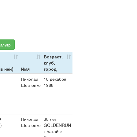
ильтр
Возраст,
клуб,
 в ней)
Имя
город
Николай
18 декабря
Шевченко
1988
9
Николай
38 лет
)
Шевченко
GOLDENRUN
г Батайск,