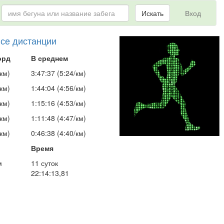
Искать
Вход
все дистанции
орд
В среднем
км)
3:47:37 (5:24/км)
км)
1:44:04 (4:56/км)
км)
1:15:16 (4:53/км)
км)
1:11:48 (4:47/км)
км)
0:46:38 (4:40/км)
Время
м
11 суток
22:14:13,81