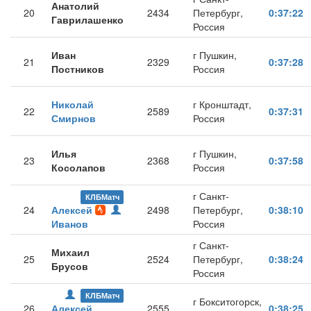
Анатолий
20
2434
Петербург,
0:37:22
Гаврилашенко
Россия
Иван
г Пушкин,
21
2329
0:37:28
Постников
Россия
Николай
г Кронштадт,
22
2589
0:37:31
Смирнов
Россия
Илья
г Пушкин,
23
2368
0:37:58
Косолапов
Россия
г Санкт-
КЛБМатч
24
Алексей
2498
Петербург,
0:38:10
Иванов
Россия
г Санкт-
Михаил
25
2524
Петербург,
0:38:24
Брусов
Россия
КЛБМатч
г Бокситогорск,
26
Алексей
2555
0:38:25