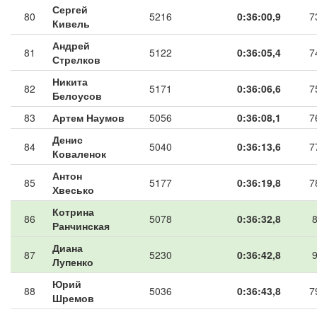
Сергей
80
5216
0:36:00,9
7
Кивель
Андрей
81
5122
0:36:05,4
7
Стрелков
Никита
82
5171
0:36:06,6
7
Белоусов
83
Артем Наумов
5056
0:36:08,1
7
Денис
84
5040
0:36:13,6
7
Коваленок
Антон
85
5177
0:36:19,8
7
Хвесько
Котрина
86
5078
0:36:32,8
Ранчинская
Диана
87
5230
0:36:42,8
Лупенко
Юрий
88
5036
0:36:43,8
7
Шремов