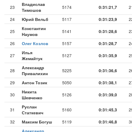
Владислав
23
5174
0:31:21,7
2
Тимошов
24
Юрий Вельб
5117
0:31:23,9
2
Константин
25
5141
0:31:28,6
2
Наумов
26
Олег Козлов
5157
0:31:28,7
2
Илья
27
5127
0:31:35,9
2
Жемайтук
Александр
28
5225
0:31:36,6
2
Привалихин
29
Антон Тозик
5050
0:31:38,1
2
Никита
30
5126
0:31:39,0
2
Шевченко
Руслан
31
5160
0:31:45,3
2
Статкевич
32
Максим Богуш
5119
0:31:46,8
3
Александр