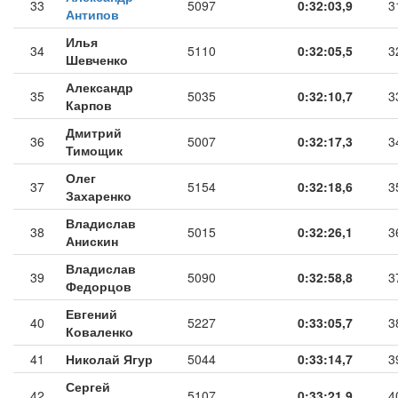
33
5097
0:32:03,9
3
Антипов
Илья
34
5110
0:32:05,5
3
Шевченко
Александр
35
5035
0:32:10,7
3
Карпов
Дмитрий
36
5007
0:32:17,3
3
Тимощик
Олег
37
5154
0:32:18,6
3
Захаренко
Владислав
38
5015
0:32:26,1
3
Анискин
Владислав
39
5090
0:32:58,8
3
Федорцов
Евгений
40
5227
0:33:05,7
3
Коваленко
41
Николай Ягур
5044
0:33:14,7
3
Сергей
42
5107
0:33:21,9
4