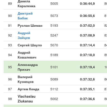
Данила
89
5005
0:36:44,9
8
Караленка
Дмитрий
90
5073
0:36:55,6
8
Бабак
91
Руслан Шиман
5193
0:37:02,0
8
Андрей
92
5247
0:37:08,9
8
Зайцев
93
Сергей Шауло
5070
0:37:14,4
8
Андрей
94
5189
0:37:18,0
8
Ковалевич
Александра
95
5101
0:37:19,4
1
Прихач
Валерий
96
5089
0:37:32,6
8
Кузнецов
97
Артем Кенда
5112
0:37:35,1
8
Viachaslau
98
5002
0:37:36,6
8
Ziukanau