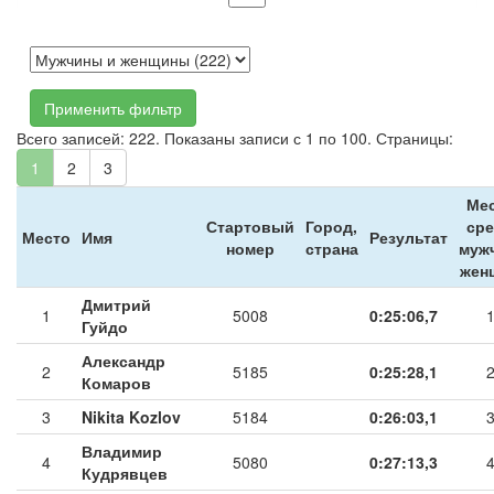
Применить фильтр
Всего записей: 222. Показаны записи с 1 по 100. Страницы:
1
2
3
Ме
Стартовый
Город,
ср
Место
Имя
Результат
номер
страна
муж
жен
Дмитрий
1
5008
0:25:06,7
Гуйдо
Александр
2
5185
0:25:28,1
Комаров
3
Nikita Kozlov
5184
0:26:03,1
Владимир
4
5080
0:27:13,3
Кудрявцев