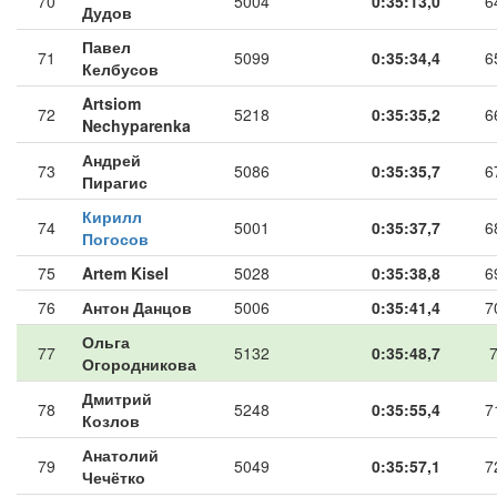
70
5004
0:35:13,0
6
Дудов
Павел
71
5099
0:35:34,4
6
Келбусов
Artsiom
72
5218
0:35:35,2
6
Nechyparenka
Андрей
73
5086
0:35:35,7
6
Пирагис
Кирилл
74
5001
0:35:37,7
6
Погосов
75
Artem Kisel
5028
0:35:38,8
6
76
Антон Данцов
5006
0:35:41,4
7
Ольга
77
5132
0:35:48,7
Огородникова
Дмитрий
78
5248
0:35:55,4
7
Козлов
Анатолий
79
5049
0:35:57,1
7
Чечётко