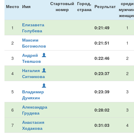
Стартовый
Город,
среди
Место
Имя
Результат
номер
страна
мужчин
женщи
Елизавета
1
0:21:49
1
Голубева
Максим
2
0:21:51
1
Богомолов
Андрей
3
0:22:46
2
Тевяшов
Наталия
4
0:23:37
2
Ситникова
5
Владимир
0:23:39
3
Дуняхин
Александра
6
0:28:02
3
Грудева
Анастасия
7
0:31:03
4
Ходакова