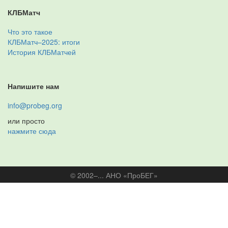
КЛБМатч
Что это такое
КЛБМатч–2025: итоги
История КЛБМатчей
Напишите нам
info@probeg.org
или просто
нажмите сюда
© 2002–... АНО «ПроБЕГ»