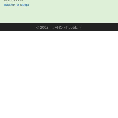
нажмите сюда
© 2002–... АНО «ПроБЕГ»