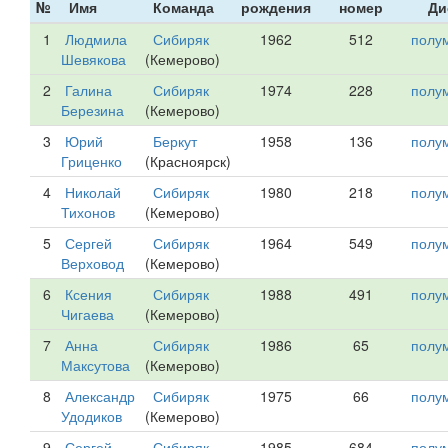
№
Имя
Команда
рождения
номер
Ди
1
Людмила
Сибиряк
1962
512
полу
Шевякова
(Кемерово)
2
Галина
Сибиряк
1974
228
полу
Березина
(Кемерово)
3
Юрий
Беркут
1958
136
полу
Гриценко
(Красноярск)
4
Николай
Сибиряк
1980
218
полу
Тихонов
(Кемерово)
5
Сергей
Сибиряк
1964
549
полу
Верховод
(Кемерово)
6
Ксения
Сибиряк
1988
491
полу
Чигаева
(Кемерово)
7
Анна
Сибиряк
1986
65
полу
Максутова
(Кемерово)
8
Александр
Сибиряк
1975
66
полу
Удодиков
(Кемерово)
9
Сергей
Сибиряк
1985
684
полу