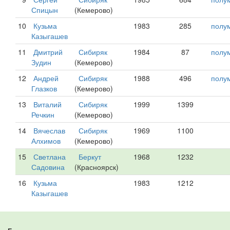
Спицын
(Кемерово)
10
Кузьма
1983
285
полу
Казыгашев
11
Дмитрий
Сибиряк
1984
87
полу
Зудин
(Кемерово)
12
Андрей
Сибиряк
1988
496
полу
Глазков
(Кемерово)
13
Виталий
Сибиряк
1999
1399
Речкин
(Кемерово)
14
Вячеслав
Сибиряк
1969
1100
Алхимов
(Кемерово)
15
Светлана
Беркут
1968
1232
Садовина
(Красноярск)
16
Кузьма
1983
1212
Казыгашев