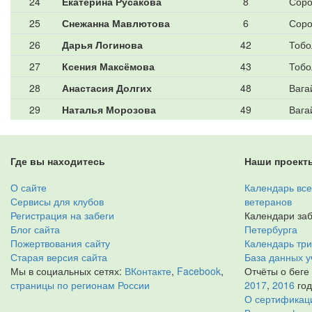
24
Екатерина Русакова
8
Соро
25
Снежанна Мавлютова
6
Соро
26
Дарья Логинова
42
Тобо
27
Ксения Максёмова
43
Тобо
28
Анастасия Долгих
48
Вага
29
Наталья Морозова
49
Вага
Где вы находитесь
Наши проект
О сайте
Календарь все
Сервисы для клубов
ветеранов
Регистрация на забеги
Календари заб
Блог сайта
Петербурга
Пожертвования сайту
Календарь тр
Старая версия сайта
База данных у
Мы в социальных сетях:
ВКонтакте
,
Facebook
,
Отчёты о беге
страницы по регионам России
2017
,
2016
го
О сертификац