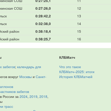
кинская СОШ
0:27:25,1
11
кинская СОШ
0:27:26,0
12
льск
0:28:42,2
13
льск
0:32:38,0
14
йский район
0:38:18,4
15
йский район
0:38:25,7
16
ы
КЛБМатч
х забегов
;
календарь для
Что это такое
КЛБМатч–2025: итоги
егов вокруг
Москвы
и
Санкт-
История КЛБМатчей
иатлонов
частников забегов
 в России за
2024
,
2019
,
2018
,
ды
ии трасс