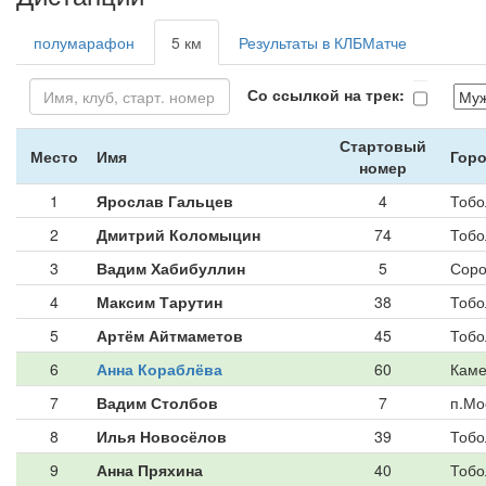
полумарафон
5 км
Результаты в КЛБМатче
Со ссылкой на трек:
Стартовый
Место
Имя
Горо
номер
1
Ярослав Гальцев
4
Тобо
2
Дмитрий Коломыцин
74
Тобо
3
Вадим Хабибуллин
5
Соро
4
Максим Тарутин
38
Тобо
5
Артём Айтмаметов
45
Тобо
6
Анна Кораблёва
60
Каме
7
Вадим Столбов
7
п.Мо
8
Илья Новосёлов
39
Тобо
9
Анна Пряхина
40
Тобо