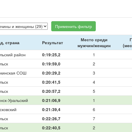
Применить фильтр
Место среди
Г
д, страна
Результат
мужчин/женщин
(мес
льский район
0:19:25,2
1
льск
0:19:59,0
2
кинская СОШ
0:20:29,2
3
льск
0:20:41,5
4
льск
0:20:57,2
5
нск-Уральский
0:21:06,9
1
сковский
0:21:39,4
6
льск
0:22:26,7
7
льск
0:22:40,5
2