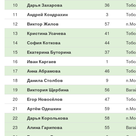
10
Дарья Захарова
36
Тобо
11
Андрей Кондрахин
3
Тобо
12
Виктор Жилов
57
п.Мо
13
Кристина Усачева
41
Тобо
14
София Коткова
44
Тобо
15
Екатерина Буторина
37
Тобо
16
Иван Каргаев
1
Тобо
17
Анна Абрамова
46
Тобо
18
Данила Столбов
9
п.Мо
19
Виктория Щербина
56
Вага
20
Егор Новосёлов
47
Тобо
21
Артём Одешкин
59
п.Мо
22
Дарья Королькова
58
п.Мо
23
Алина Гарипова
55
Вага