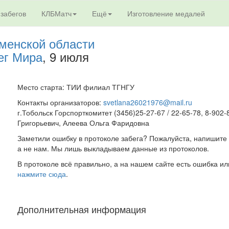
 забегов
КЛБМатч
Ещё
Изготовление медалей
менской области
ег Мира
, 9 июля
Место старта: ТИИ филиал ТГНГУ
Контакты организаторов:
svetlana26021976@mail.ru
г.Тобольск Горспорткомитет (3456)25-27-67 / 22-65-78, 8-902
Григорьевич, Алеева Ольга Фаридовна
Заметили ошибку в протоколе забега? Пожалуйста, напишите 
а не нам. Мы лишь выкладываем данные из протоколов.
В протоколе всё правильно, а на нашем сайте есть ошибка ил
нажмите сюда
.
Дополнительная информация