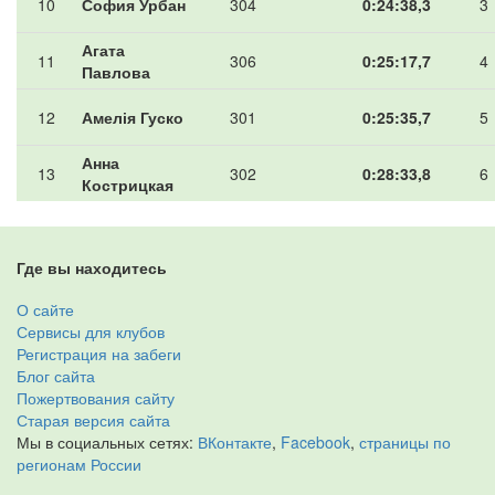
10
София Урбан
304
0:24:38,3
3
Агата
11
306
0:25:17,7
4
Павлова
12
Амелія Гуско
301
0:25:35,7
5
Анна
13
302
0:28:33,8
6
Кострицкая
Где вы находитесь
О сайте
Сервисы для клубов
Регистрация на забеги
Блог сайта
Пожертвования сайту
Старая версия сайта
Мы в социальных сетях:
ВКонтакте
,
Facebook
,
страницы по
регионам России