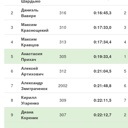
Шардыко
Даниэль
2
316
0:16:45,3
2
Вавере
Максим
3
310
0:17:33,0
3
Краснощекий
Максим
4
313
0:17:34,4
4
Кравцов
Анастасия
5
305
0:19:33,4
1
Прихач
Алексей
6
312
0:21:04,5
5
Артихович
Александр
7
2002
0:21:48,8
6
Змитраченок
Кирилл
8
309
0:22:11,5
7
Угаренко
Диана
9
307
0:22:12,7
2
Кореник