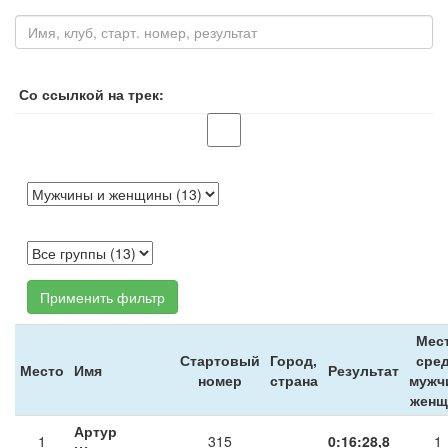
Со ссылкой на трек:
Применить фильтр
Мес
Стартовый
Город,
сре
Место
Имя
Результат
номер
страна
мужч
женщ
Артур
1
315
0:16:28,8
1