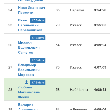
Иван Иванович
24
65
Сарапул
3:54:20
Пермитин
Иван
КЛБМатч
25
Евгеньевич
79
Ижевск
3:55:05
Перевощиков
КЛБМатч
Михаил
26
54
Ижевск
3:59:24
Васильевич
Сычугов
КЛБМатч
Владимир
27
75
Ижевск
4:07:03
Васильевич
Морозов
КЛБМатч
Любовь
28
58
Наб.Челны
4:08:43
Максимовна
Фесик
Валирик
29
Анварович
61
д.Венеция
4:09:06