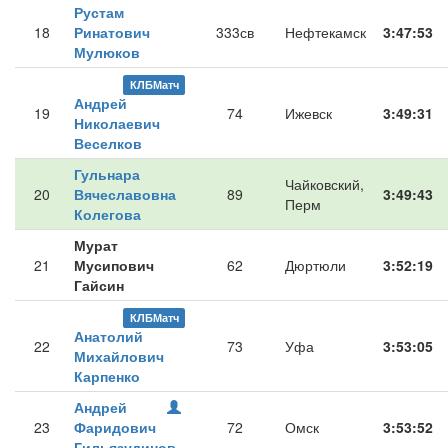
Рустам
18
Ринатович
333св
Нефтекамск
3:47:53
Мулюков
КЛБМатч
Андрей
19
74
Ижевск
3:49:31
Николаевич
Веселков
Гульнара
Чайковский,
20
Вячеславовна
89
3:49:43
Перм
Колегова
Мурат
21
Мусипович
62
Дюртюли
3:52:19
Гайсин
КЛБМатч
Анатолий
22
73
Уфа
3:53:05
Михайлович
Карпенко
Андрей
23
Фаридович
72
Омск
3:53:52
Гильязудинов