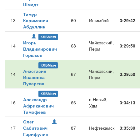
Шмидт
Тимур
13
Каримович
60
Ишимбай
3:29:42
Абдуллин
КЛБМатч
Игорь
Чайковский,
14
68
3:29:50
Владимирович
Перм
Горшков
КЛБМатч
Анастасия
Чайковский,
14
67
3:29:50
Ивановна
Перм
Пухарева
КЛБМатч
Александр
п.Новый,
16
66
3:34:13
Африканович
Удм
Тимофеев
Олег
17
Сабитович
87
Нефтекамск
3:35:39
Гарифулин