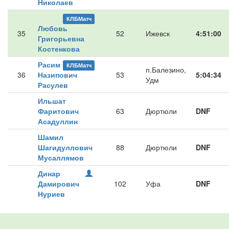
Николаев
КЛБМатч
Любовь
35
52
Ижевск
4:51:00
Григорьевна
Костенкова
Расим
КЛБМатч
п.Балезино,
36
Назипович
53
5:04:34
Удм
Расулев
Ильшат
Фаритович
63
Дюртюли
DNF
Асадуллин
Шамил
Шагидуллович
88
Дюртюли
DNF
Мусаллямов
Динар
Дамирович
102
Уфа
DNF
Нуриев