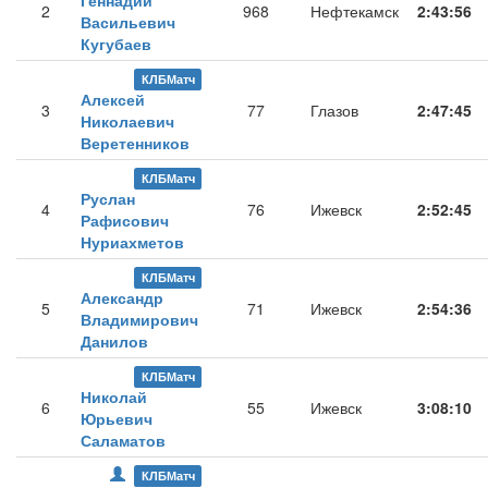
Геннадий
2
968
Нефтекамск
2:43:56
Васильевич
Кугубаев
КЛБМатч
Алексей
3
77
Глазов
2:47:45
Николаевич
Веретенников
КЛБМатч
Руслан
4
76
Ижевск
2:52:45
Рафисович
Нуриахметов
КЛБМатч
Александр
5
71
Ижевск
2:54:36
Владимирович
Данилов
КЛБМатч
Николай
6
55
Ижевск
3:08:10
Юрьевич
Саламатов
КЛБМатч