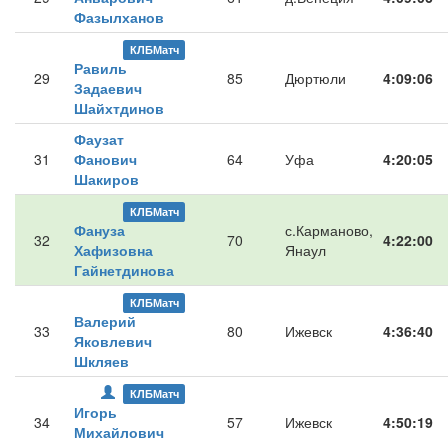
Фазылханов
КЛБМатч
Равиль
29
85
Дюртюли
4:09:06
Задаевич
Шайхтдинов
Фаузат
31
Фанович
64
Уфа
4:20:05
Шакиров
КЛБМатч
Фануза
с.Карманово,
32
70
4:22:00
Хафизовна
Янаул
Гайнетдинова
КЛБМатч
Валерий
33
80
Ижевск
4:36:40
Яковлевич
Шкляев
КЛБМатч
Игорь
34
57
Ижевск
4:50:19
Михайлович