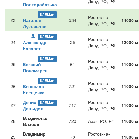
Дону, РО, РФ
Полторабатько
КЛБМатч
Ростов-на-
23
Наталья
534
14000 м
Дону, РО, РФ
Лукьянова
КЛБМатч
Ростов-на-
24
Александр
25
12000 м
Дону, РО, РФ
Капалет
КЛБМатч
Ростов-на-
25
Евгений
61
11000 м
Дону, РО, РФ
Пономарев
КЛБМатч
Ростов-на-
26
Вячеслав
721
11000 м
Дону, РО, РФ
Клещенко
Денис
Ростов-на-
КЛБМатч
27
717
11000 м
Давыдов
Дону, РО, РФ
Владислав
28
720
Азов, РО, РФ
11000 м
Власов
Владимир
Ростов-на-
29
70
11000 м