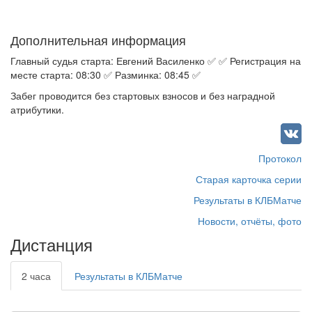
Дополнительная информация
Главный судья старта: Евгений Василенко ✅ ✅ Регистрация на
месте старта: 08:30 ✅ Разминка: 08:45 ✅
Забег проводится без стартовых взносов и без наградной
атрибутики.
Протокол
Старая карточка серии
Результаты в КЛБМатче
Новости, отчёты, фото
Дистанция
2 часа
Результаты в КЛБМатче