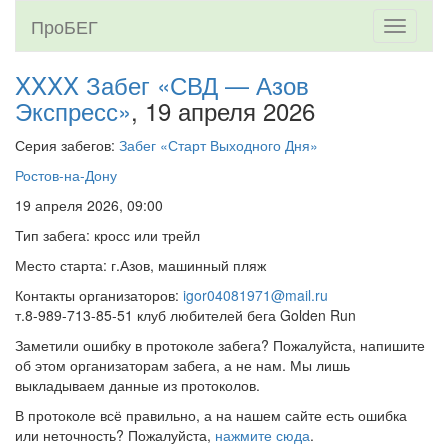
ПроБЕГ
Toggle
navigati
XXXX Забег «СВД — Азов
Экспресс»
, 19 апреля 2026
Серия забегов:
Забег «Старт Выходного Дня»
Ростов-на-Дону
19 апреля 2026, 09:00
Тип забега: кросс или трейл
Место старта: г.Азов, машинный пляж
Контакты организаторов:
igor04081971@mail.ru
т.8-989-713-85-51 клуб любителей бега Golden Run
Заметили ошибку в протоколе забега? Пожалуйста, напишите
об этом организаторам забега, а не нам. Мы лишь
выкладываем данные из протоколов.
В протоколе всё правильно, а на нашем сайте есть ошибка
или неточность? Пожалуйста,
нажмите сюда
.