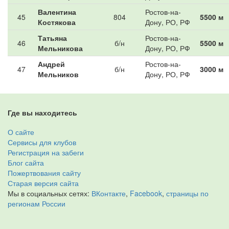
Валентина
Ростов-на-
45
804
5500 м
Костякова
Дону, РО, РФ
Татьяна
Ростов-на-
46
б/н
5500 м
Мельникова
Дону, РО, РФ
Андрей
Ростов-на-
47
б/н
3000 м
Мельников
Дону, РО, РФ
Где вы находитесь
О сайте
Сервисы для клубов
Регистрация на забеги
Блог сайта
Пожертвования сайту
Старая версия сайта
Мы в социальных сетях:
ВКонтакте
,
Facebook
,
страницы по
регионам России