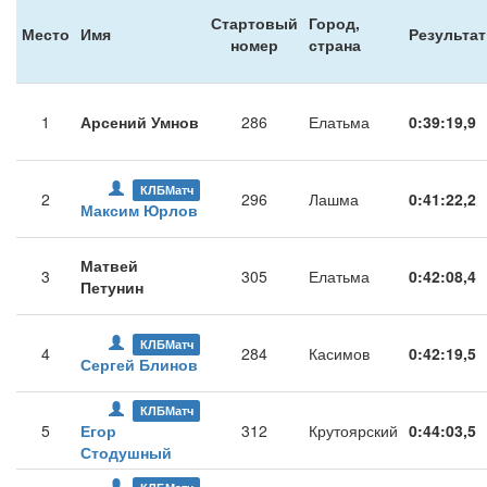
Стартовый
Город,
Место
Имя
Результат
номер
страна
1
Арсений Умнов
286
Елатьма
0:39:19,9
КЛБМатч
2
296
Лашма
0:41:22,2
Максим Юрлов
Матвей
3
305
Елатьма
0:42:08,4
Петунин
КЛБМатч
4
284
Касимов
0:42:19,5
Сергей Блинов
КЛБМатч
5
Егор
312
Крутоярский
0:44:03,5
Стодушный