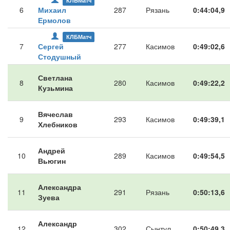
КЛБМатч
6
Михаил
287
Рязань
0:44:04,9
Ермолов
КЛБМатч
7
Сергей
277
Касимов
0:49:02,6
Стодушный
Светлана
8
280
Касимов
0:49:22,2
Кузьмина
Вячеслав
9
293
Касимов
0:49:39,1
Хлебников
Андрей
10
289
Касимов
0:49:54,5
Вьюгин
Александра
11
291
Рязань
0:50:13,6
Зуева
Александр
12
302
Сынтул
0:50:49,3