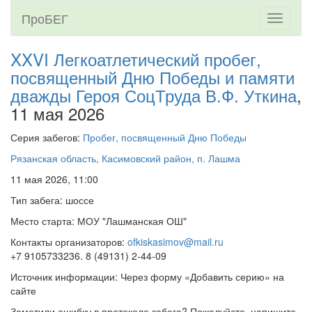
ПроБЕГ
Toggle
navigati
XXVI Легкоатлетический пробег,
посвященный Дню Победы и памяти
дважды Героя СоцТруда В.Ф. Уткина
,
11 мая 2026
Серия забегов:
Пробег, посвященный Дню Победы
Рязанская область, Касимовский район, п. Лашма
11 мая 2026, 11:00
Тип забега: шоссе
Место старта: МОУ "Лашманская ОШ"
Контакты организаторов:
ofkiskasimov@mail.ru
+7 9105733236. 8 (49131) 2-44-09
Источник информации: Через форму «Добавить серию» на
сайте
Заметили ошибку в протоколе забега? Пожалуйста, напишите