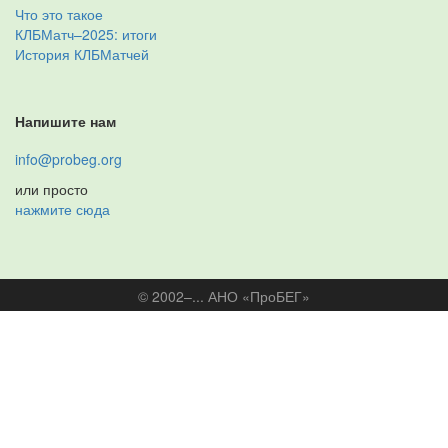
Что это такое
КЛБМатч–2025: итоги
История КЛБМатчей
Напишите нам
info@probeg.org
или просто
нажмите сюда
© 2002–... АНО «ПроБЕГ»