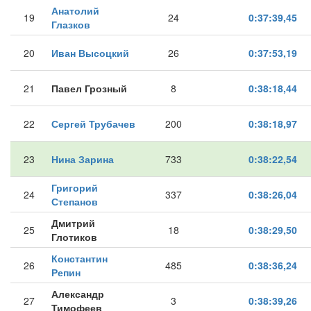
Анатолий
19
24
0:37:39,45
Глазков
20
Иван Высоцкий
26
0:37:53,19
21
Павел Грозный
8
0:38:18,44
22
Сергей Трубачев
200
0:38:18,97
23
Нина Зарина
733
0:38:22,54
Григорий
24
337
0:38:26,04
Степанов
Дмитрий
25
18
0:38:29,50
Глотиков
Константин
26
485
0:38:36,24
Репин
Александр
27
3
0:38:39,26
Тимофеев