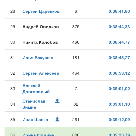
28
Сергей Царенков
6
0:38:41,80
29
Андрей Оводков
375
0:38:44,33
30
Никита Колобов
468
0:38:44,77
31
Илья Бакушев
181
0:38:48,27
32
Сергей Алексеев
464
0:38:53,12
Алексей
33
7
0:39:01,02
Довгополый
Станислав
34
32
0:39:01,10
Зимин
35
Иван Шапко
261
0:39:12,09
36
Ирина Фомина
640
0:39:33,79