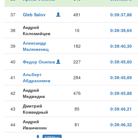
37
Gleb Salov
481
0:39:37,88
Андрей
38
16
0:39:39,64
Коломийцев
Александр
39
182
0:39:40,30
Малюженец
40
Федор Осипов
227
0:39:45,60
Альберт
41
284
0:39:45,69
Абдрахимов
Андрей
42
476
0:39:45,88
Медведев
Дмитрий
43
85
0:39:46,21
Командный
Андрей
44
81
0:39:46,32
Иванчихин
КЛБМатч