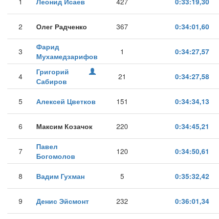
1
Леонид Исаев
427
0:33:19,30
2
Олег Радченко
367
0:34:01,60
Фарид
3
1
0:34:27,57
Мухамедзарифов
Григорий
4
21
0:34:27,58
Сабиров
5
Алексей Цветков
151
0:34:34,13
6
Максим Козачок
220
0:34:45,21
Павел
7
120
0:34:50,61
Богомолов
8
Вадим Гухман
5
0:35:32,42
9
Денис Эйсмонт
232
0:36:01,34