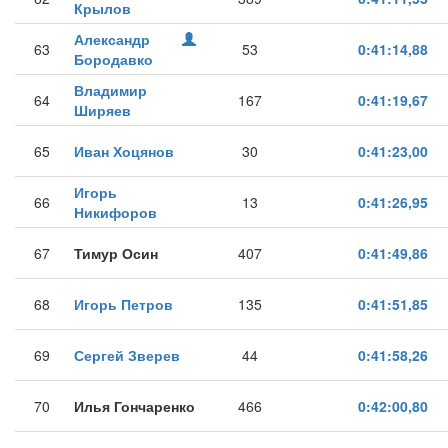
Крылов
Александр
63
53
0:41:14,88
Бородавко
Владимир
64
167
0:41:19,67
Ширяев
65
Иван Хоцянов
30
0:41:23,00
Игорь
66
13
0:41:26,95
Никифоров
67
Тимур Осин
407
0:41:49,86
68
Игорь Петров
135
0:41:51,85
69
Сергей Зверев
44
0:41:58,26
70
Илья Гончаренко
466
0:42:00,80