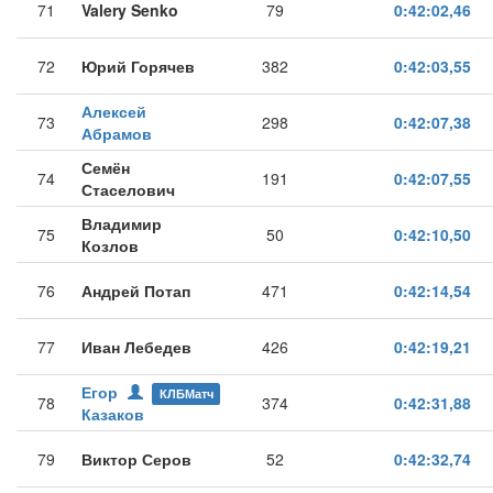
71
Valery Senko
79
0:42:02,46
72
Юрий Горячев
382
0:42:03,55
Алексей
73
298
0:42:07,38
Абрамов
Семён
74
191
0:42:07,55
Стаселович
Владимир
75
50
0:42:10,50
Козлов
76
Андрей Потап
471
0:42:14,54
77
Иван Лебедев
426
0:42:19,21
Егор
КЛБМатч
78
374
0:42:31,88
Казаков
79
Виктор Серов
52
0:42:32,74