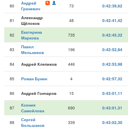
Андрей
80
73
0:42:39,62
Гриневич
Александр
81
48
0:42:41,42
Щёлоков
Екатерина
82
735
0:42:45,32
Маркова
Павел
83
196
0:42:52,84
Мельников
84
Андрей Клепиков
446
0:42:53,98
85
Роман Бунин
4
0:42:57,32
86
Андрей Гончаров
15
0:43:01,11
Ксения
87
690
0:43:01,31
Самойлова
Сергей
88
339
0:43:02,30
Большаков