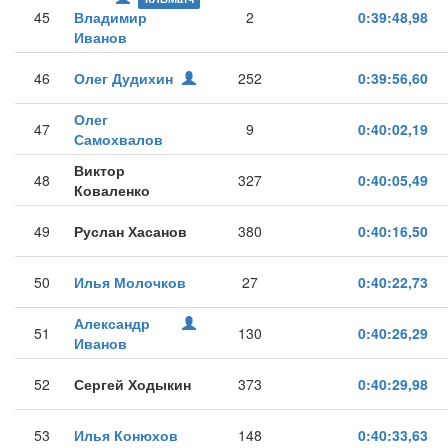
45
Владимир
2
0:39:48,98
Иванов
46
Олег Дудихин
252
0:39:56,60
Олег
47
9
0:40:02,19
Самохвалов
Виктор
48
327
0:40:05,49
Коваленко
49
Руслан Хасанов
380
0:40:16,50
50
Илья Молочков
27
0:40:22,73
Александр
51
130
0:40:26,29
Иванов
52
Сергей Ходыкин
373
0:40:29,98
53
Илья Конюхов
148
0:40:33,63