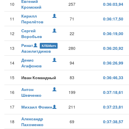
Евгений
10
257
0:36:03,94
Кромский
Кирилл
11
71
0:36:17,50
Перелётов
Сергей
12
22
0:36:19,00
Воробьев
Ринат
КЛБМатч
13
280
0:36:20,92
Авзелитдинов
Денис
14
94
0:36:26,99
Агафонов
15
Иван Командный
83
0:36:46,33
Антон
16
199
0:37:18,61
Шевченко
17
Михаил Фомин
211
0:37:23,81
Александр
18
69
0:37:38,57
Пахоменко