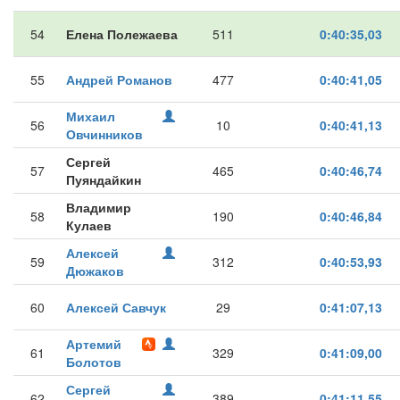
54
Елена Полежаева
511
0:40:35,03
55
Андрей Романов
477
0:40:41,05
Михаил
56
10
0:40:41,13
Овчинников
Сергей
57
465
0:40:46,74
Пуяндайкин
Владимир
58
190
0:40:46,84
Кулаев
Алексей
59
312
0:40:53,93
Дюжаков
60
Алексей Савчук
29
0:41:07,13
Артемий
61
329
0:41:09,00
Болотов
Сергей
62
389
0:41:11,55