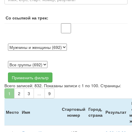
Со ссылкой на трек:
Применить фильтр
Всего записей: 832. Показаны записи с 1 по 100. Страницы:
1
2
3
...
9
Стартовый
Город,
Место
Имя
Результат
номер
страна
м