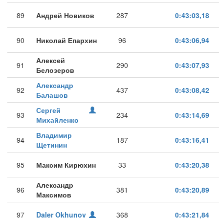
89
Андрей Новиков
287
0:43:03,18
90
Николай Епархин
96
0:43:06,94
Алексей
91
290
0:43:07,93
Белозеров
Александр
92
437
0:43:08,42
Балашов
Сергей
93
234
0:43:14,69
Михайленко
Владимир
94
187
0:43:16,41
Щетинин
95
Максим Кирюхин
33
0:43:20,38
Александр
96
381
0:43:20,89
Максимов
97
Daler Okhunov
368
0:43:21,84