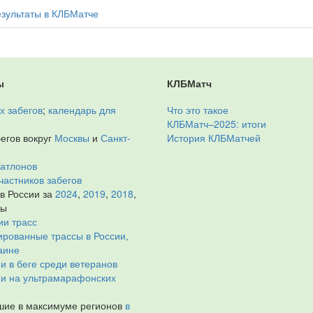
езультаты в КЛБМатче
ы
КЛБМатч
х забегов
;
календарь для
Что это такое
КЛБМатч–2025: итоги
егов вокруг
Москвы
и
Санкт-
История КЛБМатчей
иатлонов
частников забегов
 в России за
2024
,
2019
,
2018
,
ды
ии трасс
рованные трассы в России,
аине
и в беге среди ветеранов
ии на ультрамарафонских
ие в максимуме регионов
в