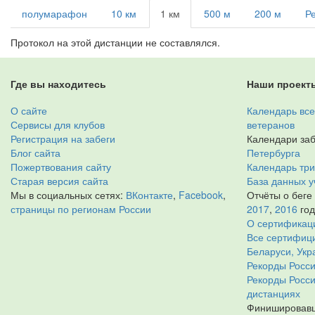
полумарафон
10 км
1 км
500 м
200 м
Р
Протокол на этой дистанции не составлялся.
Где вы находитесь
Наши проект
О сайте
Календарь все
Сервисы для клубов
ветеранов
Регистрация на забеги
Календари заб
Блог сайта
Петербурга
Пожертвования сайту
Календарь тр
Старая версия сайта
База данных у
Мы в социальных сетях:
ВКонтакте
,
Facebook
,
Отчёты о беге
страницы по регионам России
2017
,
2016
го
О сертификац
Все сертифици
Беларуси, Укр
Рекорды Росси
Рекорды Росс
дистанциях
Финишировавш