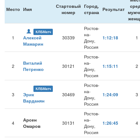
Стартовый
Город,
сре
Место
Имя
Результат
номер
страна
мужч
женщ
Ростов-
КЛБМатч
на-
1
Алексей
30339
1:12:18
1
Дону,
Мамарин
Россия
Ростов-
Виталий
на-
2
30121
1:15:11
2
Петренко
Дону,
Россия
Ростов-
КЛБМатч
на-
3
Эрик
30469
1:24:09
3
Дону,
Варданян
Россия
Ростов-
Арсен
на-
4
30131
1:26:45
4
Омаров
Дону,
Россия