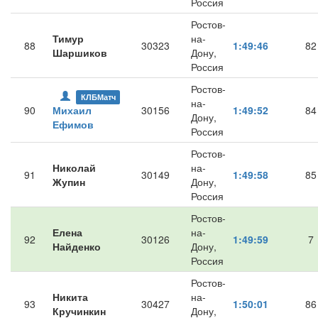
Россия
Ростов-
Тимур
на-
88
30323
1:49:46
82
Шаршиков
Дону,
Россия
Ростов-
КЛБМатч
на-
90
Михаил
30156
1:49:52
84
Дону,
Ефимов
Россия
Ростов-
Николай
на-
91
30149
1:49:58
85
Жупин
Дону,
Россия
Ростов-
Елена
на-
92
30126
1:49:59
7
Найденко
Дону,
Россия
Ростов-
Никита
на-
93
30427
1:50:01
86
Кручинкин
Дону,