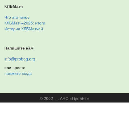
КЛБМатч
Что это такое
КЛБМатч–2025: итоги
История КЛБМатчей
Напишите нам
info@probeg.org
или просто
нажмите сюда
© 2002–... АНО «ПроБЕГ»