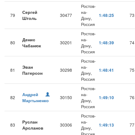
Ростов-
Сергей
на-
79
30477
1:48:25
73
Штоль
Дону,
Россия
Ростов-
Денис
на-
80
30201
1:48:39
74
Чабанюк
Дону,
Россия
Ростов-
Эван
на-
81
30298
1:48:41
75
Патерсон
Дону,
Россия
Ростов-
Андрей
на-
82
30150
1:49:10
76
Мартыненко
Дону,
Россия
Ростов-
Руслан
на-
83
30306
1:49:13
77
Арсланов
Дону,
Россия