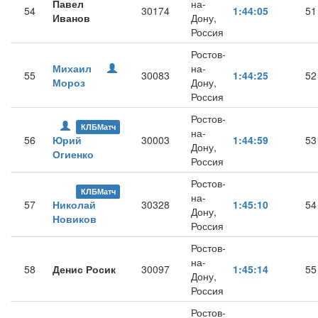
Павел
на-
54
30174
1:44:05
51
Иванов
Дону,
Россия
Ростов-
Михаил
на-
55
30083
1:44:25
52
Мороз
Дону,
Россия
Ростов-
КЛБМатч
на-
56
Юрий
30003
1:44:59
53
Дону,
Огиенко
Россия
Ростов-
КЛБМатч
на-
57
Николай
30328
1:45:10
54
Дону,
Новиков
Россия
Ростов-
на-
58
Денис Росик
30097
1:45:14
55
Дону,
Россия
Ростов-