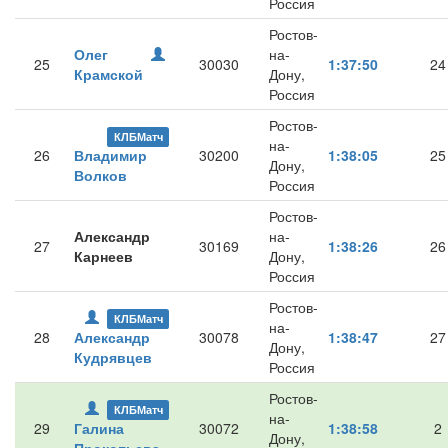
Россия
Ростов-
Олег
на-
25
30030
1:37:50
24
Крамской
Дону,
Россия
Ростов-
КЛБМатч
на-
26
Владимир
30200
1:38:05
25
Дону,
Волков
Россия
Ростов-
Александр
на-
27
30169
1:38:26
26
Карнеев
Дону,
Россия
Ростов-
КЛБМатч
на-
28
Александр
30078
1:38:47
27
Дону,
Кудрявцев
Россия
Ростов-
КЛБМатч
на-
29
Галина
30072
1:38:58
2
Дону,