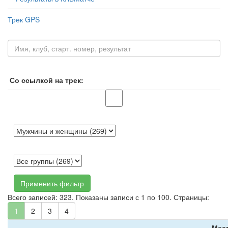
Трек GPS
Со ссылкой на трек:
Применить фильтр
Всего записей: 323. Показаны записи с 1 по 100. Страницы:
1
2
3
4
Мес