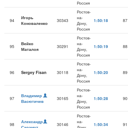
Россия
Ростов-
Игорь
на-
94
30343
1:50:18
87
Коноваленко
Дону,
Россия
Ростов-
Вейко
на-
95
30291
1:50:19
88
Маталоя
Дону,
Россия
Ростов-
на-
96
Sergey Fisan
30118
1:50:20
89
Дону,
Россия
Ростов-
Владимир
на-
97
30165
1:50:28
90
Васютичев
Дону,
Россия
Ростов-
Александр
на-
98
30146
1:50:34
91
Сарамут
Дону,