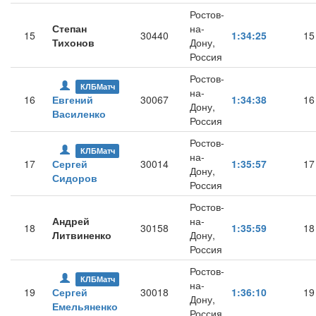
Ростов-
Степан
на-
15
30440
1:34:25
15
Тихонов
Дону,
Россия
Ростов-
КЛБМатч
на-
16
Евгений
30067
1:34:38
16
Дону,
Василенко
Россия
Ростов-
КЛБМатч
на-
17
Сергей
30014
1:35:57
17
Дону,
Сидоров
Россия
Ростов-
Андрей
на-
18
30158
1:35:59
18
Литвиненко
Дону,
Россия
Ростов-
КЛБМатч
на-
19
Сергей
30018
1:36:10
19
Дону,
Емельяненко
Россия