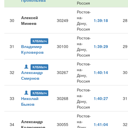
Прокопьева
Россия
Ростов-
Алексей
на-
30
30249
1:39:18
28
Минеев
Дону,
Россия
Ростов-
КЛБМатч
на-
31
Владимир
30100
1:39:29
29
Дону,
Куловеров
Россия
Ростов-
КЛБМатч
на-
32
Александр
30267
1:40:14
30
Дону,
Смирнов
Россия
Ростов-
КЛБМатч
на-
33
Николай
30268
1:40:27
31
Дону,
Быков
Россия
Ростов-
Александр
на-
34
30055
1:41:04
32
Колесников
Дону,