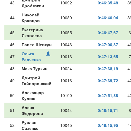
43
10092
0:46:35,48
3
Дробязкин
Николай
44
10080
0:46:40,04
3
Кравцов
Екатерина
45
10055
0:46:47,67
6
Яковлева
46
Павел Шевкун
10043
0:47:00,37
4
Ольга
47
10013
0:47:13,65
7
Радченко
48
Макс Туркин
10024
0:47:38,19
4
Дмитрий
49
10016
0:47:39,72
4
Гайворонский
Александр
50
10100
0:47:51,38
4
Кулиш
Алена
51
10044
0:48:15,71
8
Федорова
Руслан
52
10045
0:48:15,95
4
Сизенко