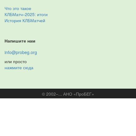
Что это такое
КЛБМатч–2025: итоги
История КЛБМатчей
Напишите нам
info@probeg.org
или просто
нажмите сюда
© 2002–... АНО «ПроБЕГ»