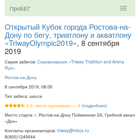
ПроБЕГ
Toggle
navigati
Открытый Кубок города Ростова-на-
Дону по бегу, триатлону и акватлону
«TriwayOlympic2019»
, 8 сентября
2019
Серия забегов:
Соревнования «Triway Triathlon and Arena
Run»
Ростов-на-Дону
8 сентября 2019, 08:00
Тип забега: шоссе
4.6, число оценивших — 4
(подробнее)
Место старта: г. Ростов-на-Дону Пойменная 2А, Гребной канал
«Дон»
Контакты организаторов:
triway@inbox.ru
8(900)1245644