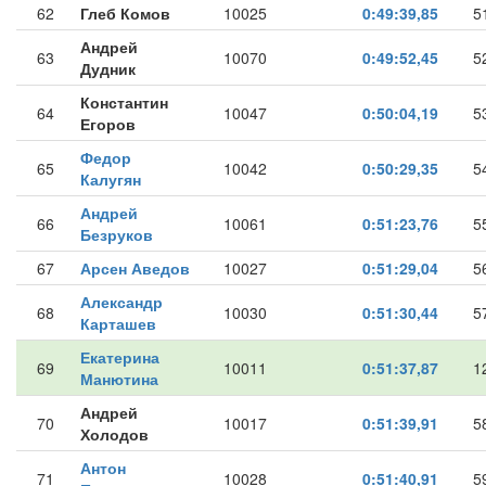
62
Глеб Комов
10025
0:49:39,85
5
Андрей
63
10070
0:49:52,45
5
Дудник
Константин
64
10047
0:50:04,19
5
Егоров
Федор
65
10042
0:50:29,35
5
Калугян
Андрей
66
10061
0:51:23,76
5
Безруков
67
Арсен Аведов
10027
0:51:29,04
5
Александр
68
10030
0:51:30,44
5
Карташев
Екатерина
69
10011
0:51:37,87
1
Манютина
Андрей
70
10017
0:51:39,91
5
Холодов
Антон
71
10028
0:51:40,91
5