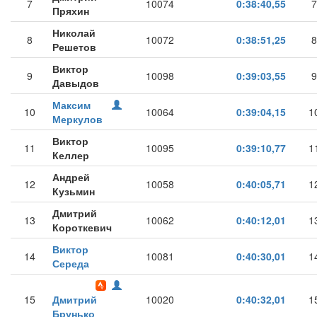
7
10074
0:38:40,55
7
Пряхин
Николай
8
10072
0:38:51,25
8
Решетов
Виктор
9
10098
0:39:03,55
9
Давыдов
Максим
10
10064
0:39:04,15
1
Меркулов
Виктор
11
10095
0:39:10,77
1
Келлер
Андрей
12
10058
0:40:05,71
1
Кузьмин
Дмитрий
13
10062
0:40:12,01
1
Короткевич
Виктор
14
10081
0:40:30,01
1
Середа
15
Дмитрий
10020
0:40:32,01
1
Брунько