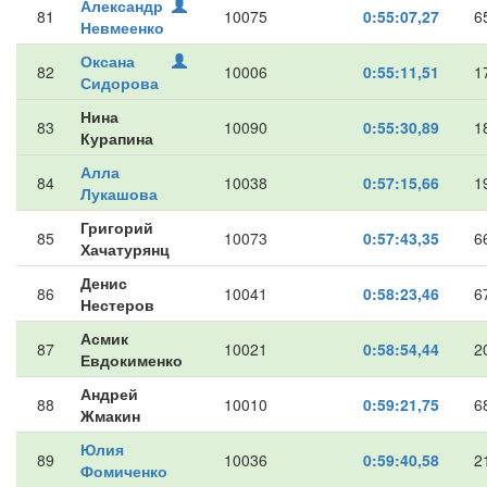
Александр
81
10075
0:55:07,27
6
Невмеенко
Оксана
82
10006
0:55:11,51
1
Сидорова
Нина
83
10090
0:55:30,89
1
Курапина
Алла
84
10038
0:57:15,66
1
Лукашова
Григорий
85
10073
0:57:43,35
6
Хачатурянц
Денис
86
10041
0:58:23,46
6
Нестеров
Асмик
87
10021
0:58:54,44
2
Евдокименко
Андрей
88
10010
0:59:21,75
6
Жмакин
Юлия
89
10036
0:59:40,58
2
Фомиченко