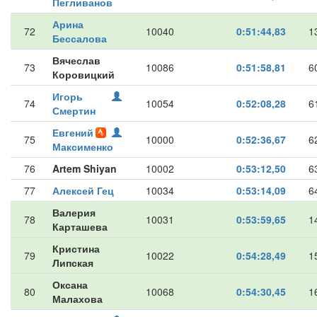
Пегливанов
Арина
72
10040
0:51:44,83
1
Бессалова
Вячеслав
73
10086
0:51:58,81
6
Коровицкий
Игорь
74
10054
0:52:08,28
6
Смертин
Евгений
75
10000
0:52:36,67
6
Максименко
76
Artem Shiyan
10002
0:53:12,50
6
77
Алексей Гец
10034
0:53:14,09
6
Валерия
78
10031
0:53:59,65
1
Карташева
Кристина
79
10022
0:54:28,49
1
Липская
Оксана
80
10068
0:54:30,45
1
Малахова