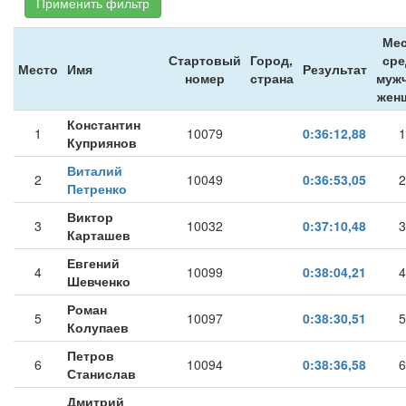
Применить фильтр
Мес
Стартовый
Город,
сре
Место
Имя
Результат
номер
страна
мужч
жен
Константин
1
10079
0:36:12,88
1
Куприянов
Виталий
2
10049
0:36:53,05
2
Петренко
Виктор
3
10032
0:37:10,48
3
Карташев
Евгений
4
10099
0:38:04,21
4
Шевченко
Роман
5
10097
0:38:30,51
5
Колупаев
Петров
6
10094
0:38:36,58
6
Станислав
Дмитрий