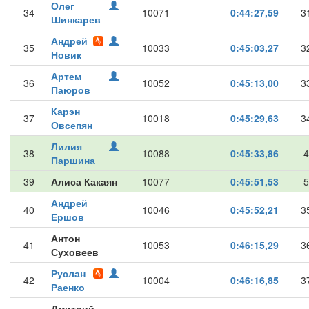
Олег
34
10071
0:44:27,59
3
Шинкарев
Андрей
35
10033
0:45:03,27
3
Новик
Артем
36
10052
0:45:13,00
3
Паюров
Карэн
37
10018
0:45:29,63
3
Овсепян
Лилия
38
10088
0:45:33,86
4
Паршина
39
Алиса Какаян
10077
0:45:51,53
5
Андрей
40
10046
0:45:52,21
3
Ершов
Антон
41
10053
0:46:15,29
3
Суховеев
Руслан
42
10004
0:46:16,85
3
Раенко
Дмитрий