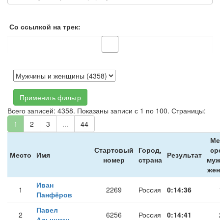
Со ссылкой на трек:
Применить фильтр
Всего записей: 4358. Показаны записи с 1 по 100. Страницы:
1
2
3
...
44
Ме
Стартовый
Город,
ср
Место
Имя
Результат
номер
страна
муж
же
Иван
1
2269
Россия
0:14:36
Панфёров
Павел
2
6256
Россия
0:14:41
Адышкин