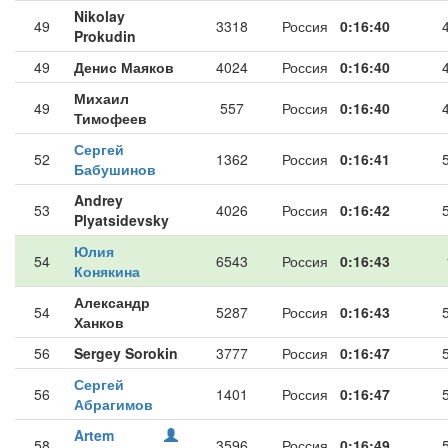
Nikolay
49
3318
Россия
0:16:40
Prokudin
49
Денис Маяков
4024
Россия
0:16:40
Михаил
49
557
Россия
0:16:40
Тимофеев
Сергей
52
1362
Россия
0:16:41
Бабушинов
Andrey
53
4026
Россия
0:16:42
Plyatsidevsky
Юлия
54
6543
Россия
0:16:43
Конякина
Александр
54
5287
Россия
0:16:43
Ханков
56
Sergey Sorokin
3777
Россия
0:16:47
Сергей
56
1401
Россия
0:16:47
Абрагимов
Artem
58
3596
Россия
0:16:49