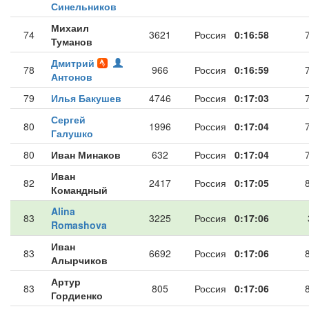
Синельников
Михаил
74
3621
Россия
0:16:58
Туманов
Дмитрий
78
966
Россия
0:16:59
Антонов
79
Илья Бакушев
4746
Россия
0:17:03
Сергей
80
1996
Россия
0:17:04
Галушко
80
Иван Минаков
632
Россия
0:17:04
Иван
82
2417
Россия
0:17:05
Командный
Alina
83
3225
Россия
0:17:06
Romashova
Иван
83
6692
Россия
0:17:06
Алырчиков
Артур
83
805
Россия
0:17:06
Гордиенко