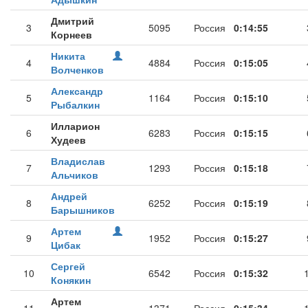
Дмитрий
3
5095
Россия
0:14:55
Корнеев
Никита
4
4884
Россия
0:15:05
Волченков
Александр
5
1164
Россия
0:15:10
Рыбалкин
Илларион
6
6283
Россия
0:15:15
Худеев
Владислав
7
1293
Россия
0:15:18
Альчиков
Андрей
8
6252
Россия
0:15:19
Барышников
Артем
9
1952
Россия
0:15:27
Цибак
Сергей
10
6542
Россия
0:15:32
Конякин
Артем