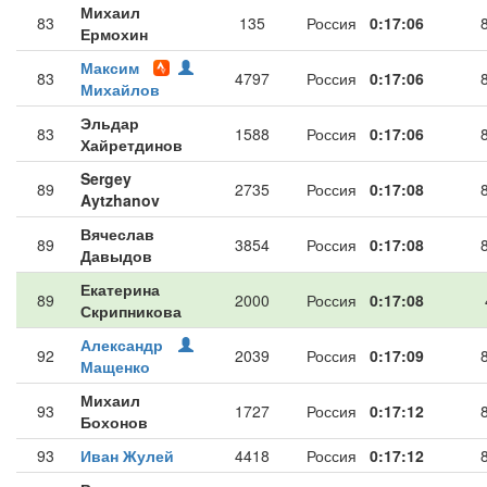
Михаил
83
135
Россия
0:17:06
Ермохин
Максим
83
4797
Россия
0:17:06
Михайлов
Эльдар
83
1588
Россия
0:17:06
Хайретдинов
Sergey
89
2735
Россия
0:17:08
Aytzhanov
Вячеслав
89
3854
Россия
0:17:08
Давыдов
Екатерина
89
2000
Россия
0:17:08
Скрипникова
Александр
92
2039
Россия
0:17:09
Мащенко
Михаил
93
1727
Россия
0:17:12
Бохонов
93
Иван Жулей
4418
Россия
0:17:12