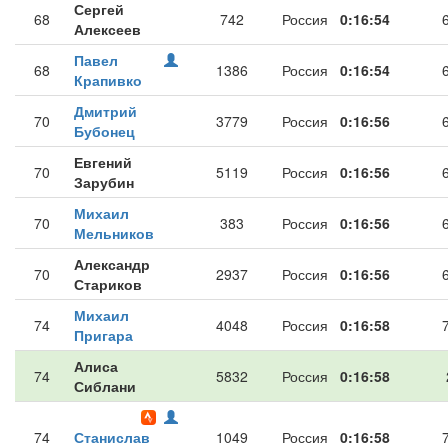
Сергей
68
742
Россия
0:16:54
Алексеев
Павел
68
1386
Россия
0:16:54
Крапивко
Дмитрий
70
3779
Россия
0:16:56
Бубонец
Евгений
70
5119
Россия
0:16:56
Зарубин
Михаил
70
383
Россия
0:16:56
Мельников
Александр
70
2937
Россия
0:16:56
Стариков
Михаил
74
4048
Россия
0:16:58
Пригара
Алиса
74
5832
Россия
0:16:58
Сиблани
74
Станислав
1049
Россия
0:16:58