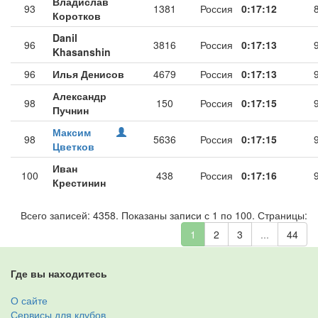
Владислав
93
1381
Россия
0:17:12
Коротков
Danil
96
3816
Россия
0:17:13
Khasanshin
96
Илья Денисов
4679
Россия
0:17:13
Александр
98
150
Россия
0:17:15
Пучнин
Максим
98
5636
Россия
0:17:15
Цветков
Иван
100
438
Россия
0:17:16
Крестинин
Всего записей: 4358. Показаны записи с 1 по 100. Страницы:
1
2
3
...
44
Где вы находитесь
О сайте
Сервисы для клубов