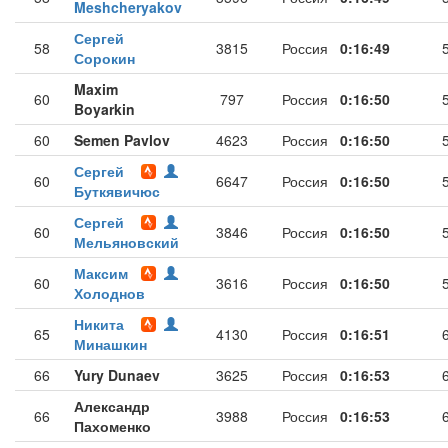
Meshcheryakov
Сергей
58
3815
Россия
0:16:49
Сорокин
Maxim
60
797
Россия
0:16:50
Boyarkin
60
Semen Pavlov
4623
Россия
0:16:50
Сергей
60
6647
Россия
0:16:50
Буткявичюс
Сергей
60
3846
Россия
0:16:50
Мельяновский
Максим
60
3616
Россия
0:16:50
Холоднов
Никита
65
4130
Россия
0:16:51
Минашкин
66
Yury Dunaev
3625
Россия
0:16:53
Александр
66
3988
Россия
0:16:53
Пахоменко