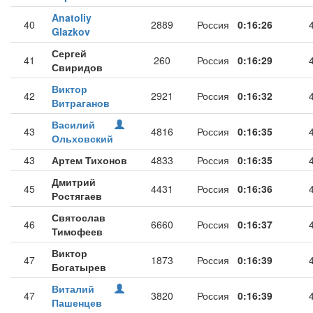
Anatoliy
40
2889
Россия
0:16:26
Glazkov
Сергей
41
260
Россия
0:16:29
Свиридов
Виктор
42
2921
Россия
0:16:32
Витраганов
Василий
43
4816
Россия
0:16:35
Ольховский
43
Артем Тихонов
4833
Россия
0:16:35
Дмитрий
45
4431
Россия
0:16:36
Ростягаев
Святослав
46
6660
Россия
0:16:37
Тимофеев
Виктор
47
1873
Россия
0:16:39
Богатырев
Виталий
47
3820
Россия
0:16:39
Пашенцев