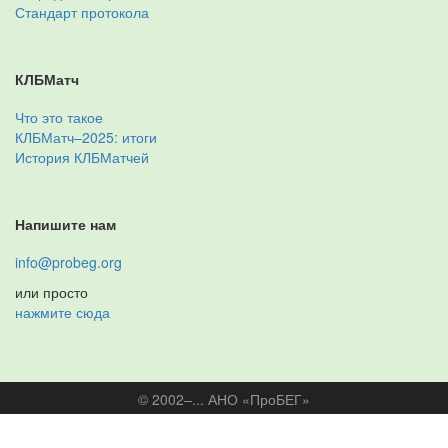
Стандарт протокола
КЛБМатч
Что это такое
КЛБМатч–2025: итоги
История КЛБМатчей
Напишите нам
info@probeg.org
или просто
нажмите сюда
© 2002–... АНО «ПроБЕГ»