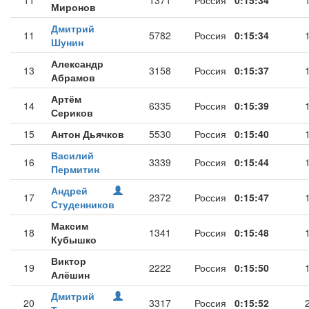
11
1371
Россия
0:15:34
Миронов
Дмитрий
11
5782
Россия
0:15:34
Шунин
Александр
13
3158
Россия
0:15:37
Абрамов
Артём
14
6335
Россия
0:15:39
Сериков
15
Антон Дьячков
5530
Россия
0:15:40
Василий
16
3339
Россия
0:15:44
Пермитин
Андрей
17
2372
Россия
0:15:47
Студенников
Максим
18
1341
Россия
0:15:48
Кубышко
Виктор
19
2222
Россия
0:15:50
Алёшин
Дмитрий
20
3317
Россия
0:15:52