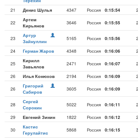
Терехин
21
Денис Шулья
4347
Россия
0:15:54
Артем
22
3646
Россия
0:15:55
Кирьянов
Артур
23
5165
Россия
0:15:56
Зайнуллин
24
Герман Жаров
4348
Россия
0:16:06
Кирилл
25
2471
Россия
0:16:07
Завьялов
26
Илья Конюхов
2194
Россия
0:16:09
Григорий
26
3605
Россия
0:16:09
Сабиров
Сергей
28
5022
Россия
0:16:11
Сорокин
29
Евгений Зинин
1822
Россия
0:16:12
Кастис
30
5868
Россия
0:16:15
Герулайтис