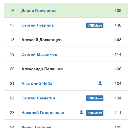
16
Дарья Гончарова
109
17
Сергей Лукинов
146
КЛБМатч
18
Алексей Докновцев
148
19
Сергей Максимов
114
20
Александр Балашов
106
21
Анатолий Чёба
104
22
Сергей Самыгин
134
КЛБМатч
23
Николай Городенцев
111
КЛБМатч
24
Денис Богачев
103