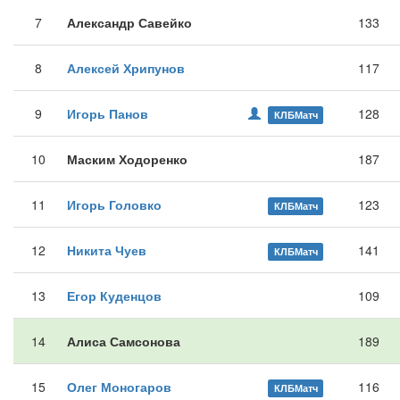
7
Александр Савейко
133
8
Алексей Хрипунов
117
9
Игорь Панов
128
КЛБМатч
10
Маским Ходоренко
187
11
Игорь Головко
123
КЛБМатч
12
Никита Чуев
141
КЛБМатч
13
Егор Куденцов
109
14
Алиса Самсонова
189
15
Олег Моногаров
116
КЛБМатч