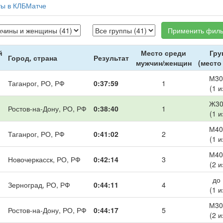
ты в КЛБМатче
Применить филь
й
Место среди
Гру
Город, страна
Результат
мужчин/женщин
(место
М30
Таганрог, РО, РФ
0:37:59
1
(1 и
Ж30
Ростов-на-Дону, РО, РФ
0:38:40
1
(1 и
М40
Таганрог, РО, РФ
0:41:02
2
(1 и
М40
Новочеркасск, РО, РФ
0:42:14
3
(2 и
до
Зерноград, РО, РФ
0:44:11
4
(1 и
М30
Ростов-на-Дону, РО, РФ
0:44:17
5
(2 и