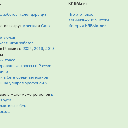
ы
КЛБМатч
х забегов
;
календарь для
Что это такое
КЛБМатч–2025: итоги
егов вокруг
Москвы
и
Санкт-
История КЛБМатчей
иатлонов
частников забегов
 в России за
2024
,
2019
,
2018
,
ды
ии трасс
рованные трассы в России,
аине
и в беге среди ветеранов
ии на ультрамарафонских
ие в максимуме регионов
в
ларуси
мативы в беге
окола