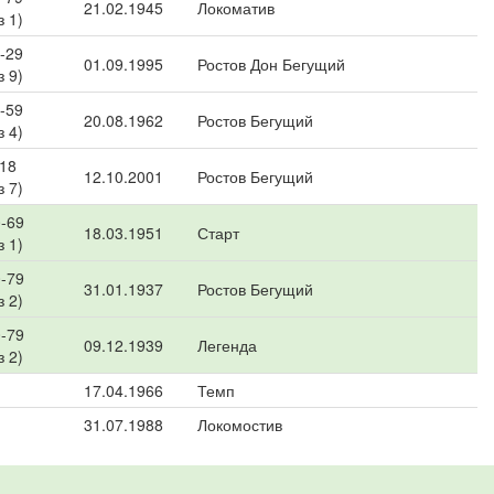
21.02.1945
Локоматив
з 1)
-29
01.09.1995
Ростов Дон Бегущий
з 9)
-59
20.08.1962
Ростов Бегущий
з 4)
 18
12.10.2001
Ростов Бегущий
з 7)
-69
18.03.1951
Старт
з 1)
-79
31.01.1937
Ростов Бегущий
з 2)
-79
09.12.1939
Легенда
з 2)
17.04.1966
Темп
31.07.1988
Локомостив