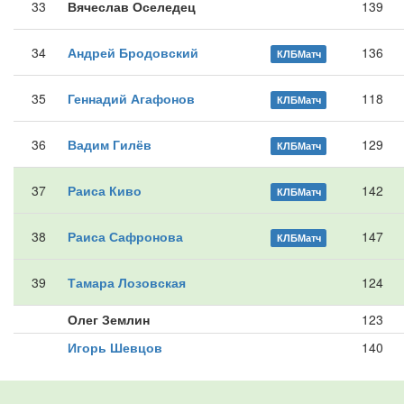
33
Вячеслав Оселедец
139
34
Андрей Бродовский
136
КЛБМатч
35
Геннадий Агафонов
118
КЛБМатч
36
Вадим Гилёв
129
КЛБМатч
37
Раиса Киво
142
КЛБМатч
38
Раиса Сафронова
147
КЛБМатч
39
Тамара Лозовская
124
Олег Землин
123
Игорь Шевцов
140