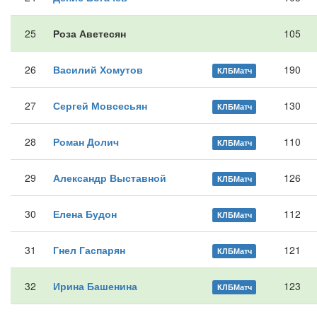
25
Роза Аветесян
105
26
Василий Хомутов
190
КЛБМатч
27
Сергей Мовсесьян
130
КЛБМатч
28
Роман Долич
110
КЛБМатч
29
Александр Выставной
126
КЛБМатч
30
Елена Будон
112
КЛБМатч
31
Гнел Гаспарян
121
КЛБМатч
32
Ирина Башенина
123
КЛБМатч