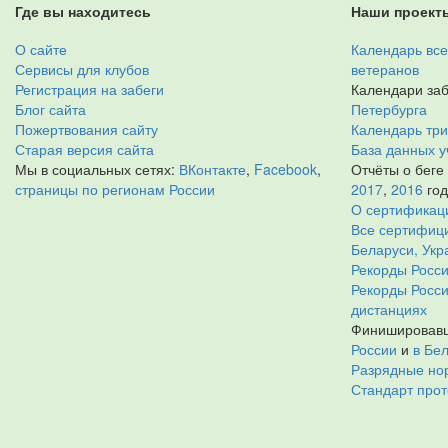
Где вы находитесь
Наши проект
О сайте
Календарь все
Сервисы для клубов
ветеранов
Регистрация на забеги
Календари заб
Блог сайта
Петербурга
Пожертвования сайту
Календарь тр
Старая версия сайта
База данных у
Мы в социальных сетях:
ВКонтакте
,
Facebook
,
Отчёты о беге
страницы по регионам России
2017
,
2016
го
О сертификац
Все сертифици
Беларуси, Укр
Рекорды Росси
Рекорды Росс
дистанциях
Финишировавш
России
и
в Бе
Разрядные нор
Стандарт прот