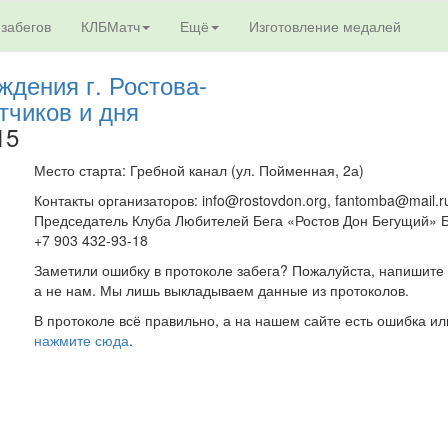
 забегов
КЛБМатч
Ещё
Изготовление медалей
дения г. Ростова-
тчиков и дня
15
Место старта: Гребной канал (ул. Пойменная, 2а)
Контакты организаторов: info@rostovdon.org, fantomba@mail.r
Председатель Клуба Любителей Бега «Ростов Дон Бегущий» Б
+7 903 432-93-18
Заметили ошибку в протоколе забега? Пожалуйста, напишите 
а не нам. Мы лишь выкладываем данные из протоколов.
В протоколе всё правильно, а на нашем сайте есть ошибка ил
нажмите сюда
.