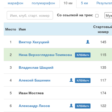
марафон
полумарафон
10 км
5 км
Результа
Со ссылкой на трек:
Стартовы
Место
Имя
номер
1
Виктор Хахуцкий
145
2
Нина Верхоглядова-Темякова
115
КЛБМатч
3
Владислав Шацкий
135
4
Алексей Башенин
117
КЛБМатч
5
Иван Мостяев
174
6
Александр Лисов
122
КЛБМатч