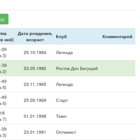
тр
ппа
Дата рождения,
Клуб
Комментарий
 в ней)
возраст
-39
25.10.1984
Легенда
з 3)
-39
23.05.1982
Ростов Дон Бегущий
з 2)
-49
23.11.1965
Легенда
з 5)
-49
25.09.1969
Старт
з 5)
 18
01.01.1998
Темп
з 7)
-39
23.01.1981
Оптимист
з 3)