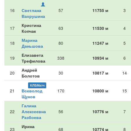
16
Светлана
57
11755 м
3
Вахрушина
Кристина
17
63
11530 м
4
Копчак
Марина
18
80
11247 м
5
Даньшова
Елизавета
19
338
10934 м
6
Трефилова
Андрей
20
30
10817 м
14
Болотов
КЛБМатч
21
Всеволод
170
10800 м
15
Щуков
Галина
22
Алексеевна
56
10776 м
7
Разбоева
Ирина
23
68
10774 м
8