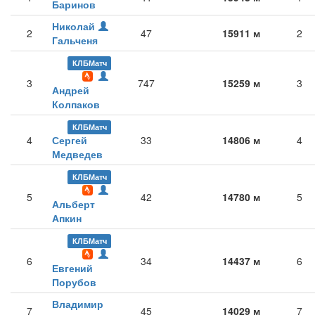
Баринов
Николай
2
47
15911 м
2
Гальченя
КЛБМатч
3
747
15259 м
3
Андрей
Колпаков
КЛБМатч
4
Сергей
33
14806 м
4
Медведев
КЛБМатч
5
42
14780 м
5
Альберт
Апкин
КЛБМатч
6
34
14437 м
6
Евгений
Порубов
Владимир
7
45
14029 м
7