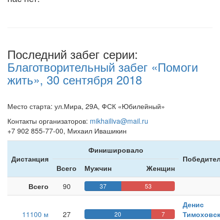
Последний забег серии:
Благотворительный забег «Помоги
жить», 30 сентября 2018
Место старта: ул.Мира, 29А, ФСК «Юбилейный»
Контакты организаторов:
mikhailiva@mail.ru
+7 902 855-77-00, Михаил Ивашикин
Финишировало
Дистанция
Победител
Всего
Мужчин
Женщин
Всего
90
37
53
Денис
11100 м
27
Тимоховс
20
7