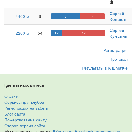
Зарегист
на
Сергей
сайте
4400 м
9
5
4
Ковшов
Сергей
2200 м
54
12
42
Кульпин
Регистрация
Протокол
Результаты в КЛБМатче
Где вы находитесь
О сайте
Сервисы для клубов
Регистрация на забеги
Блог сайта
Пожертвования сайту
Старая версия сайта
Мы в социальных сетях:
ВКонтакте
,
Facebook
,
страницы по