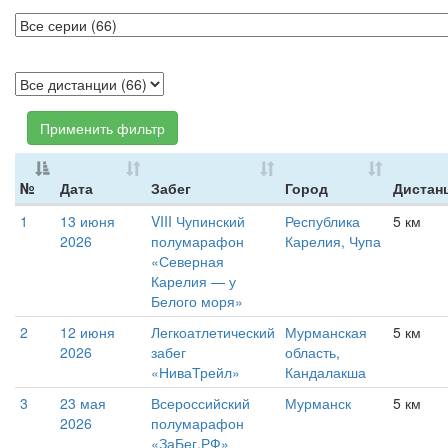
Применить фильтр
№
Дата
Забег
Город
Дистан
1
13 июня
VIII Чупинский
Республика
5 км
2026
полумарафон
Карелия, Чупа
«Северная
Карелия — у
Белого моря»
2
12 июня
Легкоатлетический
Мурманская
5 км
2026
забег
область,
«НиваТрейл»
Кандалакша
3
23 мая
Всероссийский
Мурманск
5 км
2026
полумарафон
«ЗаБег.РФ»