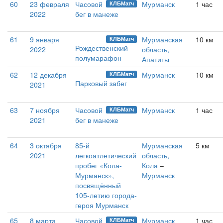
60
23 февраля
Часовой
Мурманск
1 час
КЛБМатч
2022
бег в манеже
61
9 января
Мурманская
10 км
КЛБМатч
Рождественский
2022
область,
полумарафон
Апатиты
62
12 декабря
Мурманск
10 км
КЛБМатч
Парковый забег
2021
63
7 ноября
Часовой
Мурманск
1 час
КЛБМатч
2021
бег в манеже
64
3 октября
85-й
Мурманская
5 км
2021
легкоатлетический
область,
пробег «Кола-
Кола
–
Мурманск»,
Мурманск
посвящённый
105-летию города-
героя Мурманск
65
8 марта
Часовой
Мурманск
1 час
КЛБМатч