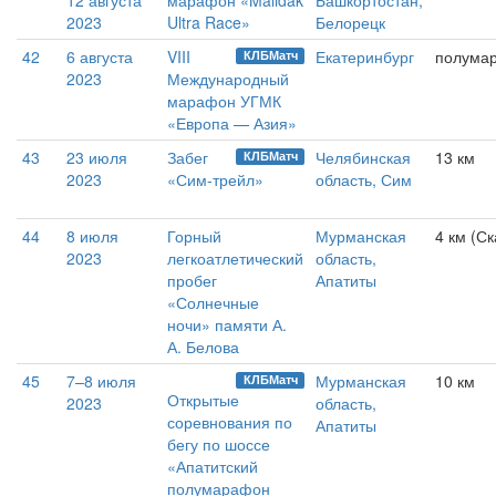
12 августа
марафон «Malidak
Башкортостан,
2023
Ultra Race»
Белорецк
42
6 августа
VIII
Екатеринбург
полума
КЛБМатч
2023
Международный
марафон УГМК
«Европа — Азия»
43
23 июля
Забег
Челябинская
13 км
КЛБМатч
2023
«Сим-трейл»
область, Сим
44
8 июля
Горный
Мурманская
4 км (С
2023
легкоатлетический
область,
пробег
Апатиты
«Солнечные
ночи» памяти А.
А. Белова
45
7–8 июля
Мурманская
10 км
КЛБМатч
Открытые
2023
область,
соревнования по
Апатиты
бегу по шоссе
«Апатитский
полумарафон