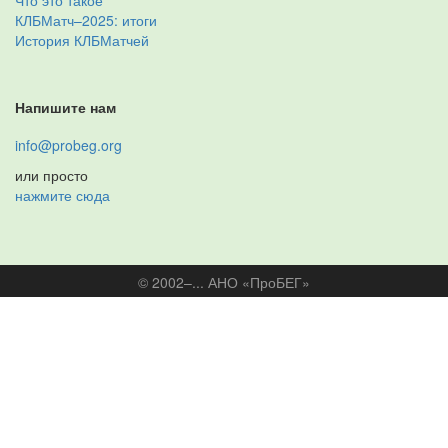
Что это такое
КЛБМатч–2025: итоги
История КЛБМатчей
Напишите нам
info@probeg.org
или просто
нажмите сюда
© 2002–... АНО «ПроБЕГ»