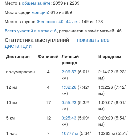
Место в
общем зачёте
: 2059 из 2239
Место среди
женщин
: 615 из 689
Место в группе
Женщины 40–44 лет
: 149 из 173
Всего участий в матчах: 6
, результатов в зачёт матчей: 46.
Статистика выступлений
показать все
дистанции
Дистанция
Финишей
Личный
В среднем
рекорд
полумарафон
4
2:06:57
(6:01/
2:14:22 (6:22/
км)
км)
12 км
4
1:32:26
(7:42/
1:32:26 (7:42/
км)
км)
10 км
17
0:55:23
(5:32/
1:00:07 (6:01/
км)
км)
5 км
12
0:25:43
(5:09/
0:29:29 (5:54/
км)
км)
1 час
7
10777 м
(5:34/
10263 м (5:51/