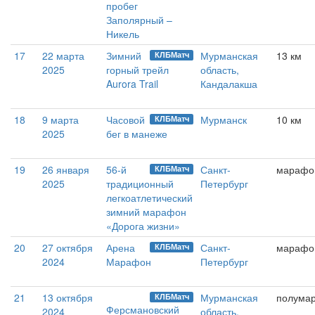
пробег
Заполярный –
Никель
17
22 марта
Зимний
Мурманская
13 км
КЛБМатч
2025
горный трейл
область,
Aurora Trail
Кандалакша
18
9 марта
Часовой
Мурманск
10 км
КЛБМатч
2025
бег в манеже
19
26 января
56-й
Санкт-
марафо
КЛБМатч
2025
традиционный
Петербург
легкоатлетический
зимний марафон
«Дорога жизни»
20
27 октября
Арена
Санкт-
марафо
КЛБМатч
2024
Марафон
Петербург
21
13 октября
Мурманская
полума
КЛБМатч
Ферсмановский
2024
область,