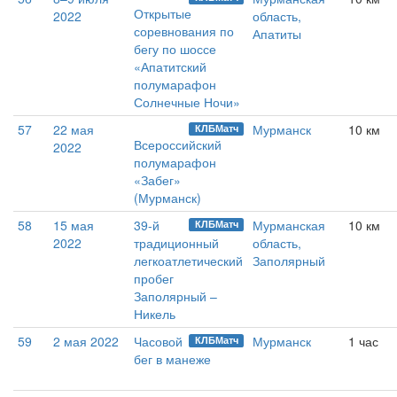
Открытые
2022
область,
соревнования по
Апатиты
бегу по шоссе
«Апатитский
полумарафон
Солнечные Ночи»
57
22 мая
Мурманск
10 км
КЛБМатч
Всероссийский
2022
полумарафон
«Забег»
(Мурманск)
58
15 мая
39-й
Мурманская
10 км
КЛБМатч
2022
традиционный
область,
легкоатлетический
Заполярный
пробег
Заполярный –
Никель
59
2 мая 2022
Часовой
Мурманск
1 час
КЛБМатч
бег в манеже