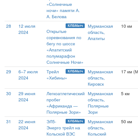
«Солнечные
ночи» памяти А.
А. Белова
28
12 июля
Мурманская
10 км
КЛБМатч
Открытые
2024
область,
соревнования по
Апатиты
бегу по шоссе
«Апатитский
полумарафон
Солнечные Ночи»
29
6–7 июля
Трейл
Мурманская
17 км 
КЛБМатч
2024
«Хибины»
область,
Кировск
30
29 июня
Легкоатлетический
Мурманская
5 км
2024
пробег
область,
«Африканда —
Полярные
Полярные Зори»
Зори
31
22 июня
ЭЛ5-
Мурманская
50 км
КЛБМатч
2024
Энерго трейл на
область,
Кольской ВЭС
Кольский