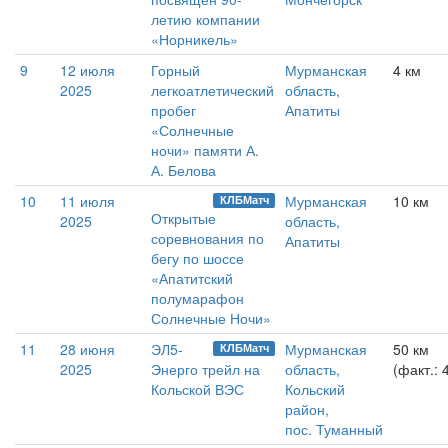
летию компании
«Норникель»
9
12 июля
Горный
Мурманская
4 км
2025
легкоатлетический
область,
пробег
Апатиты
«Солнечные
ночи» памяти А.
А. Белова
10
11 июля
Мурманская
10 км
КЛБМатч
Открытые
2025
область,
соревнования по
Апатиты
бегу по шоссе
«Апатитский
полумарафон
Солнечные Ночи»
11
28 июня
ЭЛ5-
Мурманская
50 км
КЛБМатч
2025
Энерго трейл на
область,
(факт.: 
Кольской ВЭС
Кольский
район,
пос. Туманный