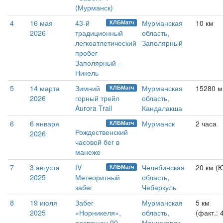
(Мурманск)
4
16 мая
43-й
Мурманская
10 км
КЛБМатч
2026
традиционный
область,
легкоатлетический
Заполярный
пробег
Заполярный –
Никель
5
14 марта
Зимний
Мурманская
15280 м
КЛБМатч
2026
горный трейл
область,
Aurora Trail
Кандалакша
6
6 января
Мурманск
2 часа
КЛБМатч
Рождественский
2026
часовой бег в
манеже
7
3 августа
IV
Челябинская
20 км (
КЛБМатч
2025
Метеоритный
область,
забег
Чебаркуль
8
19 июля
Забег
Мурманская
5 км
2025
«Норникеля»,
область,
(факт.: 
посвящен 90-
Мончегорск