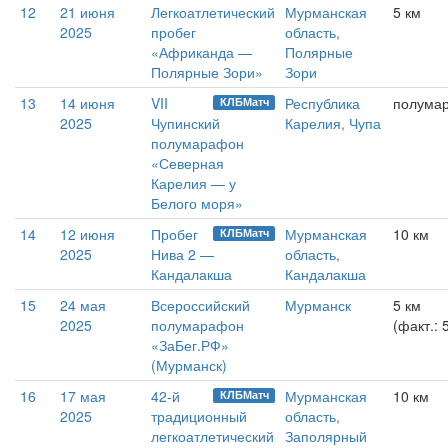
12
21 июня
Легкоатлетический
Мурманская
5 км
2025
пробег
область,
«Африканда —
Полярные
Полярные Зори»
Зори
13
14 июня
VII
Республика
полума
КЛБМатч
2025
Чупинский
Карелия, Чупа
полумарафон
«Северная
Карелия — у
Белого моря»
14
12 июня
Пробег
Мурманская
10 км
КЛБМатч
2025
Нива 2 —
область,
Кандалакша
Кандалакша
15
24 мая
Всероссийский
Мурманск
5 км
2025
полумарафон
(факт.: 
«ЗаБег.РФ»
(Мурманск)
16
17 мая
42-й
Мурманская
10 км
КЛБМатч
2025
традиционный
область,
легкоатлетический
Заполярный