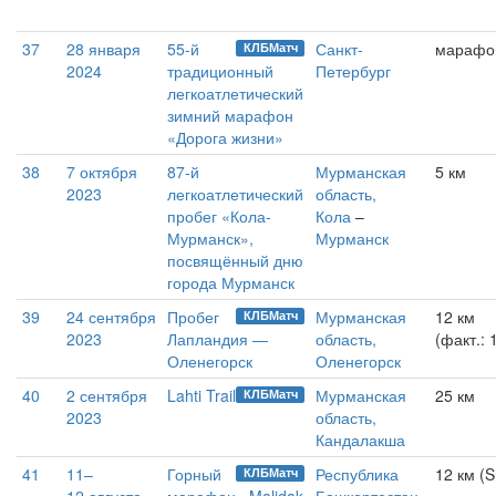
37
28 января
55-й
Санкт-
марафо
КЛБМатч
2024
традиционный
Петербург
легкоатлетический
зимний марафон
«Дорога жизни»
38
7 октября
87-й
Мурманская
5 км
2023
легкоатлетический
область,
пробег «Кола-
Кола
–
Мурманск»,
Мурманск
посвящённый дню
города Мурманск
39
24 сентября
Пробег
Мурманская
12 км
КЛБМатч
2023
Лапландия —
область,
(факт.: 
Оленегорск
Оленегорск
40
2 сентября
Lahti Trail
Мурманская
25 км
КЛБМатч
2023
область,
Кандалакша
41
11–
Горный
Республика
12 км (S
КЛБМатч