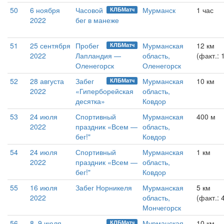
50
6 ноября
Часовой
Мурманск
1 час
КЛБМатч
2022
бег в манеже
51
25 сентября
Пробег
Мурманская
12 км
КЛБМатч
2022
Лапландия —
область,
(факт.: 
Оленегорск
Оленегорск
52
28 августа
Забег
Мурманская
10 км
КЛБМатч
2022
«Гиперборейская
область,
десятка»
Ковдор
53
24 июля
Спортивный
Мурманская
400 м
2022
праздник «Всем —
область,
бег!"
Ковдор
54
24 июля
Спортивный
Мурманская
1 км
2022
праздник «Всем —
область,
бег!"
Ковдор
55
16 июля
Забег Норникеля
Мурманская
5 км
2022
область,
(факт.: 
Мончегорск
56
8–9 июля
Мурманская
10 км
КЛБМатч