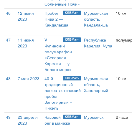
Солнечные Ночи»
46
12 июня
Пробег
Мурманская
10 км
КЛБМатч
2023
Нива 2 —
область,
Кандалакша
Кандалакша
47
11 июня
V
Республика
полума
КЛБМатч
2023
Чупинский
Карелия, Чупа
полумарафон
«Северная
Карелия — у
Белого моря»
48
7 мая 2023
40-й
Мурманская
10 км
КЛБМатч
традиционный
область,
легкоатлетический
Заполярный
пробег
Заполярный –
Никель
49
23 апреля
Часовой
Мурманск
2 часа
КЛБМатч
2023
бег в манеже