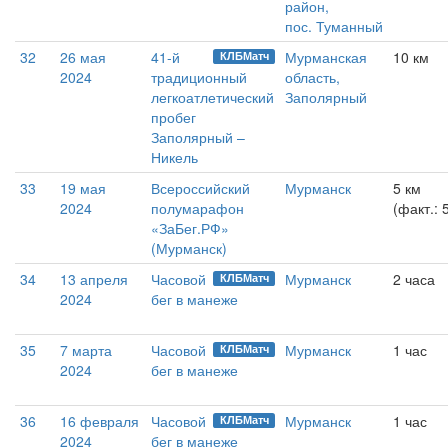
район,
пос. Туманный
32
26 мая
41-й
Мурманская
10 км
КЛБМатч
2024
традиционный
область,
легкоатлетический
Заполярный
пробег
Заполярный –
Никель
33
19 мая
Всероссийский
Мурманск
5 км
2024
полумарафон
(факт.: 
«ЗаБег.РФ»
(Мурманск)
34
13 апреля
Часовой
Мурманск
2 часа
КЛБМатч
2024
бег в манеже
35
7 марта
Часовой
Мурманск
1 час
КЛБМатч
2024
бег в манеже
36
16 февраля
Часовой
Мурманск
1 час
КЛБМатч
2024
бег в манеже