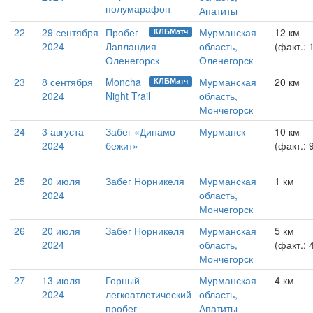
полумарафон
Апатиты
22
29 сентября
Пробег
Мурманская
12 км
КЛБМатч
2024
Лапландия —
область,
(факт.: 
Оленегорск
Оленегорск
23
8 сентября
Moncha
Мурманская
20 км
КЛБМатч
2024
Night Trail
область,
Мончегорск
24
3 августа
Забег «Динамо
Мурманск
10 км
2024
бежит»
(факт.: 
25
20 июля
Забег Норникеля
Мурманская
1 км
2024
область,
Мончегорск
26
20 июля
Забег Норникеля
Мурманская
5 км
2024
область,
(факт.: 
Мончегорск
27
13 июля
Горный
Мурманская
4 км
2024
легкоатлетический
область,
пробег
Апатиты