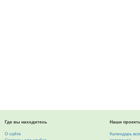
Где вы находитесь
Наши проект
О сайте
Календарь все
Сервисы для клубов
ветеранов