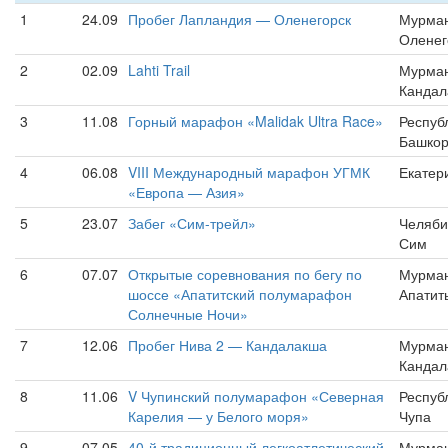
1
24.09
Пробег Лапландия — Оленегорск
Мурман
Оленег
2
02.09
Lahti Trail
Мурман
Кандал
3
11.08
Горный марафон «Malidak Ultra Race»
Респуб
Башкор
4
06.08
VIII Международный марафон УГМК
Екатер
«Европа — Азия»
5
23.07
Забег «Сим-трейл»
Челяби
Сим
6
07.07
Открытые соревнования по бегу по
Мурман
шоссе «Апатитский полумарафон
Апатит
Солнечные Ночи»
7
12.06
Пробег Нива 2 — Кандалакша
Мурман
Кандал
8
11.06
V Чупинский полумарафон «Северная
Респуб
Карелия — у Белого моря»
Чупа
9
07.05
40-й традиционный легкоатлетический
Мурман