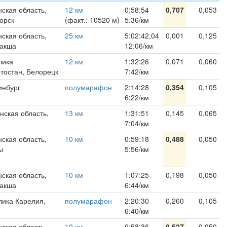
ская область,
12 км
0:58:54
0,707
0,053
орск
(факт.: 10520 м)
5:36/км
ская область,
25 км
5:02:42,04
0,001
0,125
акша
12:06/км
лика
12 км
1:32:26
0,071
0,060
тостан, Белорецк
7:42/км
инбург
полумарафон
2:14:28
0,354
0,105
6:22/км
нская область,
13 км
1:31:51
0,145
0,065
7:04/км
ская область,
10 км
0:59:18
0,488
0,050
ы
5:56/км
ская область,
10 км
1:07:25
0,198
0,050
акша
6:44/км
лика Карелия,
полумарафон
2:20:30
0,260
0,105
6:40/км
ская область,
10 км
0:58:36
0,527
0,050