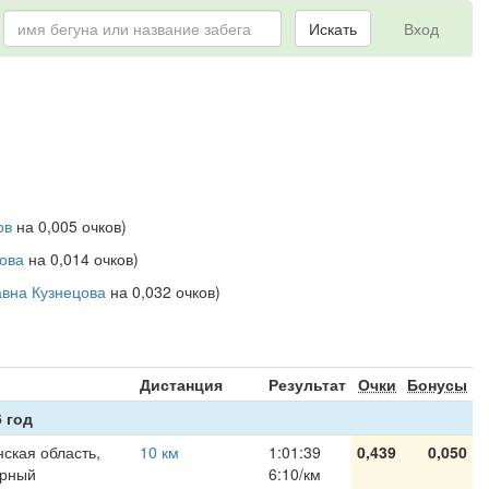
Искать
Вход
ов
на 0,005 очков)
ова
на 0,014 очков)
вна Кузнецова
на 0,032 очков)
я
Дистанция
Результат
Очки
Бонусы
 год
ская область,
10 км
1:01:39
0,439
0,050
ярный
6:10/км