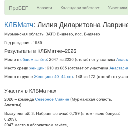
ПроБЕГ
Новости
Календари забегов
Участники
КЛБМатч
: Лилия Диларитовна Лаврин
Мурманская область, ЗАТО Видяево, пос. Видяево
Год рождения: 1985
Результаты в КЛБМатче–2026
Место в
общем зачёте
: 2047 из 2230 (отстаёт от участника
Анаст
Место среди
женщин
: 610 из 685 (отстаёт от участника
Анастаси
Место в группе
Женщины 40–44 лет
: 148 из 172 (отстаёт от уча
Участия в КЛБМатчах
2026 – команда
Северное Сияние
(Мурманская область,
Апатиты)
Выступлений: 3. Набранные очки: 0,799 (в том числе бонусы:
0,209).
2047 место в абсолютном зачёте,