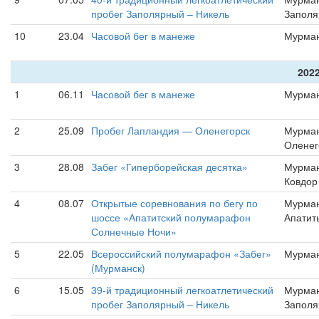
пробег Заполярный – Никель
Запол
10
23.04
Часовой бег в манеже
Мурма
2022
1
06.11
Часовой бег в манеже
Мурма
2
25.09
Пробег Лапландия — Оленегорск
Мурман
Оленег
3
28.08
Забег «Гиперборейская десятка»
Мурман
Ковдор
4
08.07
Открытые соревнования по бегу по
Мурман
шоссе «Апатитский полумарафон
Апатит
Солнечные Ночи»
5
22.05
Всероссийский полумарафон «Забег»
Мурма
(Мурманск)
6
15.05
39-й традиционный легкоатлетический
Мурман
пробег Заполярный – Никель
Запол