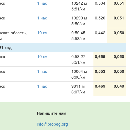
нск
1 час
10242 м
0,504
0,051
5:51/км
нск
1 час
10290 м
0,520
0,051
5:50/км
ская область,
10 км
0:59:45
0,442
0,050
ы
5:58/км
21 год
нск
10 км
0:58:27
0,655
0,050
5:51/км
нск
1 час
10004 м
0,553
0,050
6:00/км
нск
1 час
9811 м
0,469
0,049
6:07/км
Напишите нам
info@probeg.org