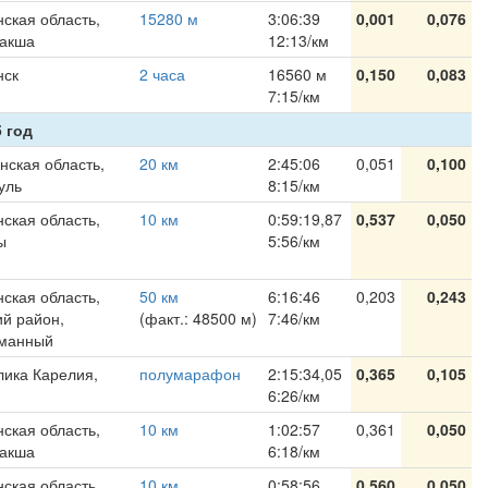
ская область,
15280 м
3:06:39
0,001
0,076
акша
12:13/км
нск
2 часа
16560 м
0,150
0,083
7:15/км
 год
нская область,
20 км
2:45:06
0,051
0,100
уль
8:15/км
ская область,
10 км
0:59:19,87
0,537
0,050
ы
5:56/км
ская область,
50 км
6:16:46
0,203
0,243
ий район,
(факт.: 48500 м)
7:46/км
уманный
лика Карелия,
полумарафон
2:15:34,05
0,365
0,105
6:26/км
ская область,
10 км
1:02:57
0,361
0,050
акша
6:18/км
ская область,
10 км
0:58:56
0,560
0,050