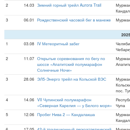
2
14.03
Зимний горный трейл Aurora Trail
Мурман
Кандал
3
06.01
Рождественский часовой бег в манеже
Мурма
2025
1
03.08
IV Метеоритный забег
Челяби
Чебарк
2
11.07
Открытые соревнования по бегу по
Мурман
шоссе «Апатитский полумарафон
Апатит
Солнечные Ночи»
3
28.06
ЭЛ5-Энерго трейл на Кольской ВЭС
Мурман
Кольск
пос. Т
4
14.06
VII Чупинский полумарафон
Респуб
«Северная Карелия — у Белого моря»
Чупа
5
12.06
Пробег Нива 2 — Кандалакша
Мурман
Кандал
6
17.05
42-й традиционный легкоатлетический
Мурман