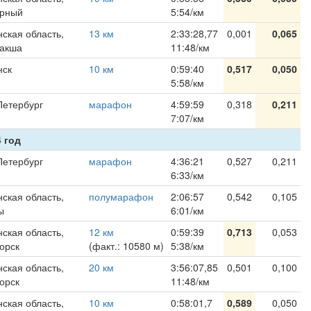
ярный
5:54/км
ская область,
13 км
2:33:28,77
0,001
0,065
акша
11:48/км
нск
10 км
0:59:40
0,517
0,050
5:58/км
Петербург
марафон
4:59:59
0,318
0,211
7:07/км
 год
Петербург
марафон
4:36:21
0,527
0,211
6:33/км
ская область,
полумарафон
2:06:57
0,542
0,105
ы
6:01/км
ская область,
12 км
0:59:39
0,713
0,053
орск
(факт.: 10580 м)
5:38/км
ская область,
20 км
3:56:07,85
0,501
0,100
орск
11:48/км
ская область,
10 км
0:58:01,7
0,589
0,050