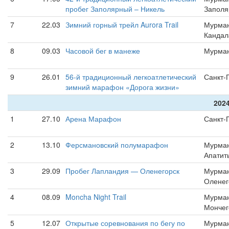
пробег Заполярный – Никель
Запол
7
22.03
Зимний горный трейл Aurora Trail
Мурман
Кандал
8
09.03
Часовой бег в манеже
Мурма
9
26.01
56-й традиционный легкоатлетический
Санкт-
зимний марафон «Дорога жизни»
2024
1
27.10
Арена Марафон
Санкт-
2
13.10
Ферсмановский полумарафон
Мурман
Апатит
3
29.09
Пробег Лапландия — Оленегорск
Мурман
Оленег
4
08.09
Moncha Night Trail
Мурман
Мончег
5
12.07
Открытые соревнования по бегу по
Мурман