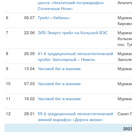
шоссе «Апатитский полумарафон
Апатит
Солнечные Ночи»
6
06.07
Трейл «Хибины»
Мурман
Кировс
7
22.06
ЭЛ5-Энерго трейл на Кольской ВЭС
Мурман
Кольск
пос. Т
8
26.05
41-й традиционный легкоатлетический
Мурман
пробег Заполярный – Никель
Запол
9
13.04
Часовой бег в манеже
Мурма
10
07.03
Часовой бег в манеже
Мурма
11
16.02
Часовой бег в манеже
Мурма
12
28.01
55-й традиционный легкоатлетический
Санкт-
зимний марафон «Дорога жизни»
2023