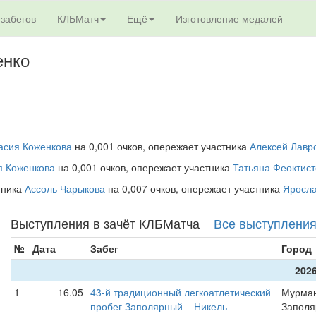
 забегов
КЛБМатч
Ещё
Изготовление медалей
енко
асия Коженкова
на 0,001 очков, опережает участника
Алексей Лавр
я Коженкова
на 0,001 очков, опережает участника
Татьяна Феоктист
стника
Ассоль Чарыкова
на 0,007 очков, опережает участника
Яросла
Выступления в зачёт КЛБМатча
Все выступлени
№
Дата
Забег
Город
2026
1
16.05
43-й традиционный легкоатлетический
Мурман
пробег Заполярный – Никель
Запол