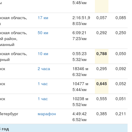
ы
5:48/км
ская область,
17 км
2:16:51,9
0,057
0,085
к
8:03/км
ская область,
50 км
6:09:21
0,292
0,250
ий район,
7:23/км
уманный
ская область,
10 км
0:55:23
0,788
0,050
ярный
5:32/км
нск
2 часа
18346 м
0,295
0,092
6:32/км
нск
1 час
10477 м
0,645
0,052
5:44/км
нск
1 час
10238 м
0,555
0,051
5:52/км
Петербург
марафон
4:49:42
0,385
0,211
6:52/км
 год