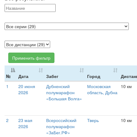
Применить фильтр
№
Дата
Забег
Город
Дистан
1
20 июня
Дубненский
Московская
10 км
2026
полумарафон
область, Дубна
«Большая Волга»
2
23 мая
Всероссийский
Тверь
10 км
2026
полумарафон
«ЗаБег.РФ»