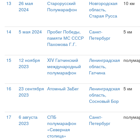
13
26 мая
Старорусский
Новгородская
10 км
2024
Полумарафон
область,
Старая Русса
14
5 мая 2024
Пробег Победы,
Санкт-
5 км
памяти МС СССР
Петербург
Пахомова Г.Г.
15
12 ноября
XIV Гатчинский
Ленинградская
полума
2023
международный
область,
полумарафон
Гатчина
16
23 сентября
Атомный ЗаБег
Ленинградская
5 км
2023
область,
Сосновый Бор
17
6 августа
СПБ
Санкт-
полума
2023
полумарафон
Петербург
«Северная
столица»