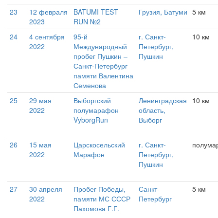
23
12 февраля
BATUMI TEST
Грузия, Батуми
5 км
2023
RUN №2
24
4 сентября
95-й
г. Санкт-
10 км
2022
Международный
Петербург,
пробег Пушкин –
Пушкин
Санкт-Петербург
памяти Валентина
Семенова
25
29 мая
Выборгский
Ленинградская
10 км
2022
полумарафон
область,
VyborgRun
Выборг
26
15 мая
Царскосельский
г. Санкт-
полума
2022
Марафон
Петербург,
Пушкин
27
30 апреля
Пробег Победы,
Санкт-
5 км
2022
памяти МС СССР
Петербург
Пахомова Г.Г.