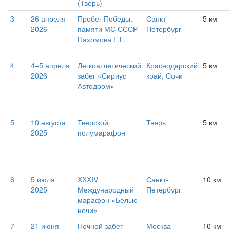
(Тверь)
3
26 апреля
Пробег Победы,
Санкт-
5 км
2026
памяти МС СССР
Петербург
Пахомова Г.Г.
4
4–5 апреля
Легкоатлетический
Краснодарский
5 км
2026
забег «Сириус
край, Сочи
Автодром»
5
10 августа
Тверской
Тверь
5 км
2025
полумарафон
6
5 июля
XXXIV
Санкт-
10 км
2025
Международный
Петербург
марафон «Белые
ночи»
7
21 июня
Ночной забег
Москва
10 км