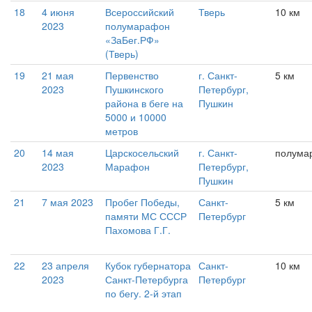
18
4 июня
Всероссийский
Тверь
10 км
2023
полумарафон
«ЗаБег.РФ»
(Тверь)
19
21 мая
Первенство
г. Санкт-
5 км
2023
Пушкинского
Петербург,
района в беге на
Пушкин
5000 и 10000
метров
20
14 мая
Царскосельский
г. Санкт-
полума
2023
Марафон
Петербург,
Пушкин
21
7 мая 2023
Пробег Победы,
Санкт-
5 км
памяти МС СССР
Петербург
Пахомова Г.Г.
22
23 апреля
Кубок губернатора
Санкт-
10 км
2023
Санкт-Петербурга
Петербург
по бегу. 2-й этап