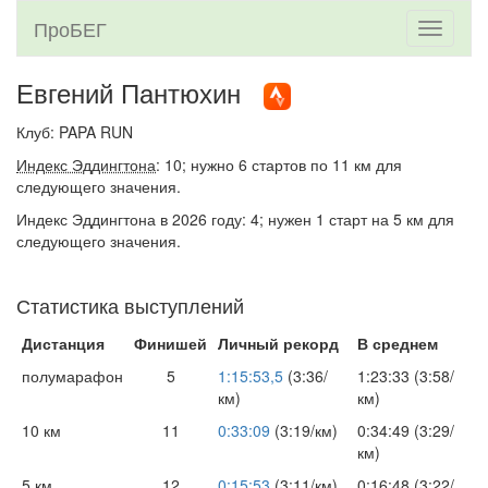
ПроБЕГ
Toggle
navigati
Евгений Пантюхин
Клуб: PAPA RUN
Индекс Эддингтона
: 10; нужно 6 стартов по 11 км для
следующего значения.
Индекс Эддингтона в 2026 году: 4; нужен 1 старт на 5 км для
следующего значения.
Статистика выступлений
Дистанция
Финишей
Личный рекорд
В среднем
полумарафон
5
1:15:53,5
(3:36/
1:23:33 (3:58/
км)
км)
10 км
11
0:33:09
(3:19/км)
0:34:49 (3:29/
км)
5 км
12
0:15:53
(3:11/км)
0:16:48 (3:22/